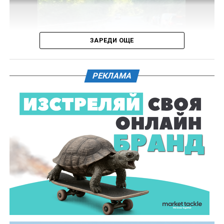
назначаване на химическа експертиза на иззети в
хода на извършения оглед веществени
доказателства.
ЗАРЕДИ ОЩЕ
Действията по разследването продължават под
ръководството на Окръжна прокуратура – Габрово.
РЕКЛАМА
61-годишен мъж от севлиевското село Шумата
загуби живота след като катастрофира с мотор.
Тежкият инцидент е станал в събота, 1 август, около
10.00 часа в прохода Шипка. По данни на полицията
мотористът е самокатастрофирал.
На място незабавно е бил изпратен полицейски
екип, който установил самоличността на водача. Той
е бил транспортиран в габровската болница, където
по-късно починал.
Според първоначалната информация водачът се е