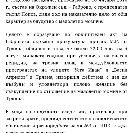
г., състав на Окръжен съд – Габрово, с председател
съдия Попов, даде ход на наказателно дело от общ
характер за блудство с малолетно момиче.
Делото е образувано по обвинителен акт на
Габровска окръжна прокуратура против М.Р. от
Трявна, обвинен в това, че около 22,00 часа на 3
август миналата година, при условията на опасен
рецидив, на тревна площ в междублоковото
пространство на улиците „Уста Иван” и „Васил
Априлов” в Трявна, извършил действия с цел да
възбуди и удовлетвори полово желание без
съвкупление по отношение на малолетно момиче от
Трявна.
В хода на съдебното следствие, протичащо при
закрити врати, предвид естеството на повдигнатото
обвинение и разпоредбата на чл.263 от НПК, съдът
изслуша седем свидетели.