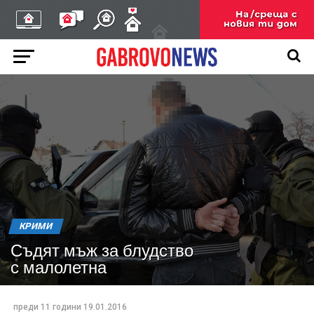
КРИМИ
Съдят мъж за блудство
с малолетна
преди 11 години
19.01.2016