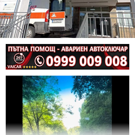
Неотложните следствени действия са извършени от
екип на ОД на МВР – Габрово съвместно с
автоексперт, като на място са изготвени и снимки.
Извършена е аутопсия на тялото на пострадалия и е
назначена съдебномедицинска експертиза.
Предстои назначаването на автотехническа
експертиза относно причините и механизма на
възникналото пътнотранспортно произшествие.
На полицейските органи са възложени оперативно –
издирвателни мероприятия, свързани с
установяване на предходно преминали по трасето
на инкриминираната дата моторни превозни
средства, с евентуално последвало
компрометиране на пътната настилка.
Във връзка с изясняване на този въпрос предстои