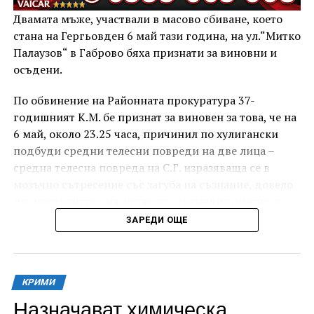
Двамата мъже, участвали в масово сбиване, което
стана на Гергьовден 6 май тази година, на ул.“Митко
Палаузов“ в Габрово бяха признати за виновни и
осъдени.
По обвинение на Районната прокуратура 37-
годишният К.М. бе признат за виновен за това, че на
6 май, около 23.25 часа, причинил по хулигански
подбуди средни телесни повреди на две лица –
средна телесна повреда на С.Г. изразяваща се в
мозъчно сътресение със загуба на съзнание, довело
до разстройство на здравето, временно опасно за
живота, и лека телесна повреда на Х.С., която бе с
ЗАРЕДИ ОЩЕ
порезна рана на петия пръст на дясната ръка,
довела до разстройство на здравето, неопасно за
живота.
КРИМИ
За извършеното престъпление 37-годишният бе
Назначават химическа