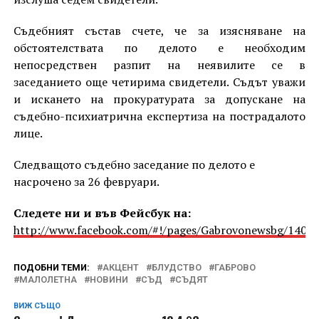
Съдебният състав счете, че за изясняване на
обстоятелствата по делото е необходим
непосредствен разпит на неявилите се в
заседанието още четирима свидетели. Съдът уважи
и искането на прокуратурата за допускане на
съдебно-психиатрична експертиза на пострадалото
лице.
Следващото съдебно заседание по делото е
насрочено за 26 февруари.
Следете ни и във Фейсбук на:
http://www.facebook.com/#!/pages/Gabrovonewsbg/1405
ПОДОБНИ ТЕМИ:
АКЦЕНТ
БЛУДСТВО
ГАБРОВО
МАЛОЛЕТНА
НОВИНИ
СЪД
СЪДЯТ
ВИЖ СЪЩО