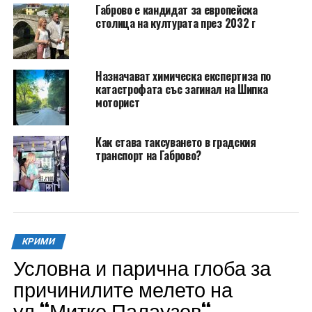
Габрово е кандидат за европейска
столица на културата през 2032 г
Назначават химическа експертиза по
катастрофата със загинал на Шипка
моторист
Как става таксуването в градския
транспорт на Габрово?
КРИМИ
Условна и парична глоба за
причинилите мелето на
ул.“Митко Палаузов“