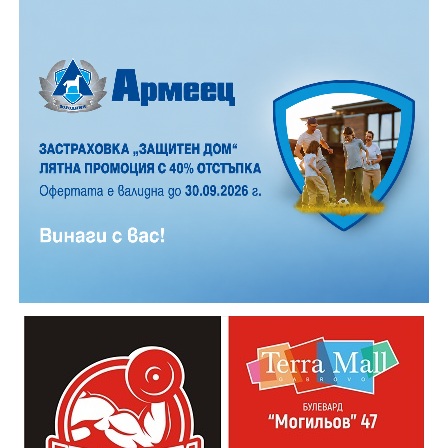
ударил в крайпътната мантинела.
Причините за инцидента са в процес на изясняване.