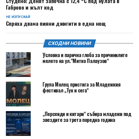
Студено! Денят започна с 12,4 °С под нулата в
Габрово и жълт код
НЕ ИЗПУСКАЙ
Спряха двама пияни джигити в една нощ
СХОДНИ НОВИНИ
Условна и парична глоба за причинилите
мелето на ул.“Митко Палаузов“
Група Молец пристига за Младежкия
фестивал „Тук и сега“
„Персеиди и китари“ събира младежи под
звездите за трета поредна година