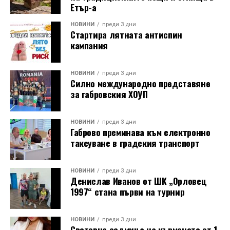
Етър-а
НОВИНИ
преди 3 дни
Стартира лятната антиспин
кампания
НОВИНИ
преди 3 дни
Силно международно представяне
за габровския ХОУП
НОВИНИ
преди 3 дни
Габрово преминава към електронно
таксуване в градския транспорт
НОВИНИ
преди 3 дни
Денислав Иванов от ШК „Орловец
1997“ стана първи на турнир
НОВИНИ
преди 3 дни
Световна седмица на кърменето от 1