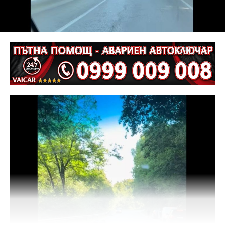
взета мярка за неотклонение „домашен арест“.
Съдебният акт е окончателен.