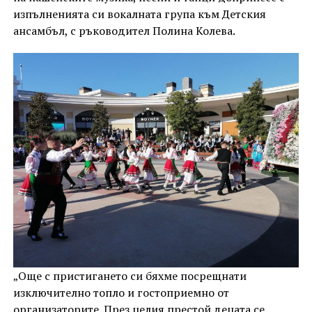
изпълненията си вокалната група към Детския
ансамбъл, с ръководител Полина Колева.
„Още с пристигането си бяхме посрещнати
изключително топло и гостоприемно от
организаторите. През целия престой децата се