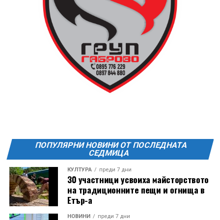
13 АВГУСТ (четвъртък)
19:00ч Групова тренировка с Йоанна Петрова от
FitLab
20:00ч. Куиз вечер за обща култура
21:30ч. Прожекция на филма “Брънч за начинаещи”
Ще бъде хубаво – не някога и някъде, а тук и сега!
Фестивалът се организира по случай
Международния ден на младежта, който се
отбеляава редовно в Дряново от дълги години.
ПОПУЛЯРНИ НОВИНИ ОТ ПОСЛЕДНАТА
СЕДМИЦА
КУЛТУРА
преди 7 дни
30 участници усвоиха майсторството
на традиционните пещи и огнища в
Етър-а
НОВИНИ
преди 7 дни