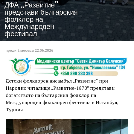
ДФА „Развитие”
представи българския
фолклор на
Международен
фестивал
преди 2 месеца
22.06.2026
Детски фолклорен ансамбъл „Развитие“ при
Народно читалище „Развитие-1870” представи
богатството на българския фолклор на
Международен фолклорен фестивал в Истанбул,
Турция.