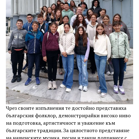
Чрез своите изпълнения те достойно представиха
българския фолклор, демонстрирайки високо ниво
на подготовка, артистичност и уважение към
българските традиции. За цялостното представяне
на нашенските музика, песни и танци допринесе с