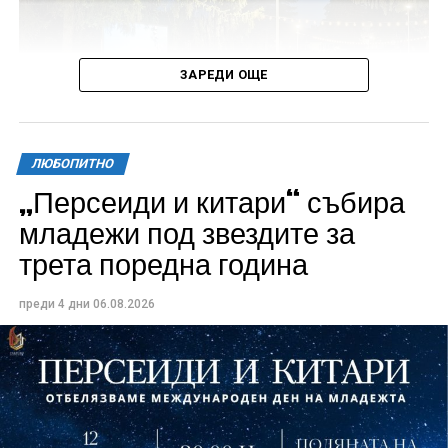
ЗАРЕДИ ОЩЕ
ЛЮБОПИТНО
„Персеиди и китари“ събира
Всички събития ще се проведат в парк „Максим
младежи под звездите за
Райкович“, срещу часовниковата кула, с вход
трета поредна година
свободен. Програмата ще започне на 12 август с
концерт на група Молец и талантливите млади
преди 4 дни
06.08.2026
изпълнители GoGo, Toria, ZoV & Vakavliev.