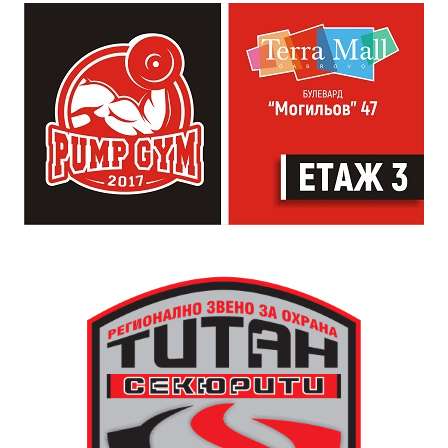
които свират на китара, да се включат – независимо
от професионалното им ниво. Събитието е различно
– то не е концерт, а споделено преживяване, в което
всеки участва по свой начин. Няма сцена или
официална програма, няма предварително обявени
изпълнители и разделение между публика и
артисти. Всеки е добре дошъл да пее, свири или
просто да преживее звездопад, изпълнен с музика,
падащи звезди и желания.
За да улесни всички желаещи да се включат,
Младежки център – Габрово осигурява безплатен
транспорт до местността Градище. Електрическият
автобус ще тръгне в 19:30 ч. от пл. „Възраждане“, а
обратно към града в 00:00 ч. – от паркинга до
поляната. Вземете със себе си връхна дреха и одеяло
или шалте! За повече информация тел. 0887907075.