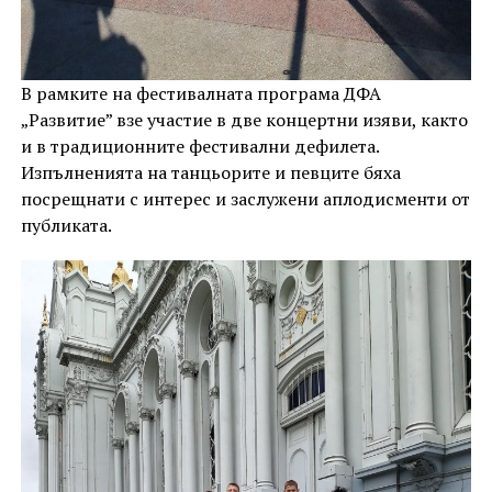
В рамките на фестивалната програма ДФА
„Развитие” взе участие в две концертни изяви, както
и в традиционните фестивални дефилета.
Изпълненията на танцьорите и певците бяха
посрещнати с интерес и заслужени аплодисменти от
публиката.