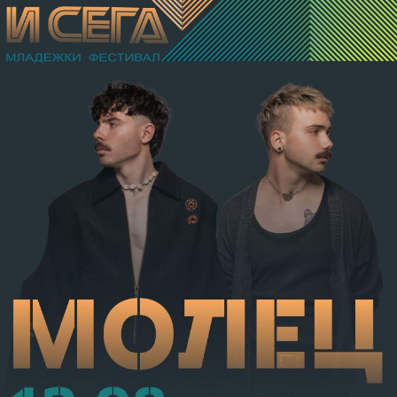
в областта на носа, и охлузни рани, довели до
разстройство на здравето, неопасно за живота.
Престъплението бе класифицирано по чл.131 ал.1
т.12 пр.1, вр. чл.130 ал.1 от НК, като А.Н. е освободен
от наказателна отговорност и му е наложено
административно наказание по реда на чл.78а ал.1
от НК – глоба в размер на 306,77 евро.
С постановление на Районна прокуратура-Габрово
В.А. е бил задържан за срок до 72 часа, а с
определение на Районен съд-Габрово спрямо него е
взета мярка за неотклонение „домашен арест“.
Съдебният акт е окончателен.