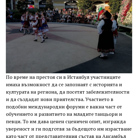
По време на престоя си в Истанбул участниците
имаха възможност да се запознаят с историята и
културата на региона, да посетят забележителности
и да създадат нови приятелства. Участието в
подобни международни форуми е важна част от
обучението и развитието на младите танцьори и
певци. То им дава ценен сценичен опит, изгражда
увереност и ги подготвя за бъдещото им израстване
като част от представителния състав на Ансамбъл