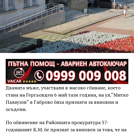
Двамата мъже, участвали в масово сбиване, което
стана на Гергьовден 6 май тази година, на ул.“Митко
Палаузов“ в Габрово бяха признати за виновни и
осъдени.
По обвинение на Районната прокуратура 37-
годишният К.М. бе признат за виновен за това, че на