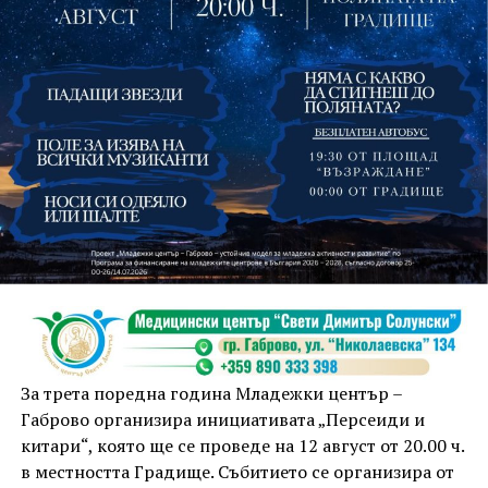
На 13 август организаторите са предвидили
занимания и за здрав дух, и за здраво тяло.
Инструкторката по пилатес и йога Йоанна Петрова
от FitLab ще се погрижи за добрия тонус с групова
тренировка от 19.00 ч., а след това ще има мозъчна
атака с куиз вечер за обща култура. Вечерта ще
приключи с прожекция на новия български
комедиен филм „Брънч за начинаещи“ – в парка,
За трета поредна година Младежки център –
под звездното дряновско небе.
Габрово организира инициативата „Персеиди и
китари“, която ще се проведе на 12 август от 20.00 ч.
в местността Градище. Събитието се организира от