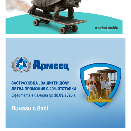
малък, но все пак много по- голям, отколкото в
обикновена лятна вечер.
12 АВГУСТ (сряда)
19:00ч. „Книга за книга“ – донеси книга, вземи си
друга, обсъди заглавия и автори с други читатели
20:00ч. Концерт на група МОЛЕЦ, GoGo,
Zov&Vakavliev, Toria
21:30ч. Коктейли и музика
Младежкият център кани и всички млади хора,