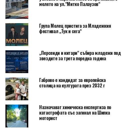
мелето на ул.“Митко Палаузов“
Група Молец пристига за Младежкия
фестивал „Тук и сега“
„Персеиди и китари“ събира младежи под
звездите за трета поредна година
Габрово е кандидат за европейска
столица на културата през 2032 г
Назначават химическа експертиза по
катастрофата със загинал на Шипка
моторист