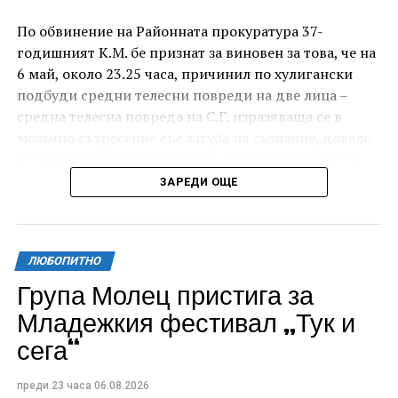
По обвинение на Районната прокуратура 37-
годишният К.М. бе признат за виновен за това, че на
6 май, около 23.25 часа, причинил по хулигански
подбуди средни телесни повреди на две лица –
средна телесна повреда на С.Г. изразяваща се в
мозъчно сътресение със загуба на съзнание, довело
до разстройство на здравето, временно опасно за
живота, и лека телесна повреда на Х.С., която бе с
ЗАРЕДИ ОЩЕ
порезна рана на петия пръст на дясната ръка,
довела до разстройство на здравето, неопасно за
живота.
ЛЮБОПИТНО
За извършеното престъпление 37-годишният бе
Група Молец пристига за
осъден с наложено наказание 1 година и 8 месеца
Младежкия фестивал „Тук и
лишаване от свобода, чието изпълнение бб отложено
сега“
за срок от 4 години и 6 месеца.
Съучастникът му, с инициали А.Н. на 19 години, пък
преди 23 часа
06.08.2026