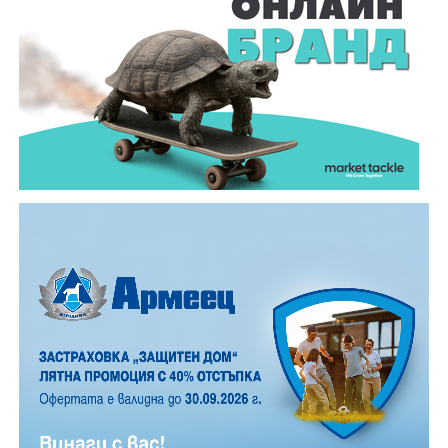
и високо място могат да бъдат забелязани около 100
падащи звезди на час. На Градище, заради
близостта на града, броят им е значително по-
малък, но все пак много по- голям, отколкото в
обикновена лятна вечер.
12 АВГУСТ (сряда)
19:00ч. „Книга за книга“ – донеси книга, вземи си
друга, обсъди заглавия и автори с други читатели
20:00ч. Концерт на група МОЛЕЦ, GoGo,
Zov&Vakavliev, Toria
21:30ч. Коктейли и музика