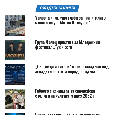
СХОДНИ НОВИНИ
Условна и парична глоба за причинилите
мелето на ул.“Митко Палаузов“
Група Молец пристига за Младежкия
фестивал „Тук и сега“
„Персеиди и китари“ събира младежи под
звездите за трета поредна година
Габрово е кандидат за европейска
столица на културата през 2032 г