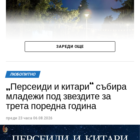
ЗАРЕДИ ОЩЕ
ЛЮБОПИТНО
„Персеиди и китари“ събира
Всички събития ще се проведат в парк „Максим
младежи под звездите за
Райкович“, срещу часовниковата кула, с вход
трета поредна година
свободен. Програмата ще започне на 12 август с
концерт на група Молец и талантливите млади
преди 23 часа
06.08.2026
изпълнители GoGo, Toria, ZoV & Vakavliev.