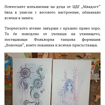
Певческите изпълнения на деца от ЦДГ „Младост“
бяха в унисон с веселото настроение, обхванало
всички в залата.
Творческото ателие завърши с кръшно право хоро.
То бе поведено от ученици на училището,
посещаващи Фолклорна танцова формация
„Боженци“, които поканиха и всички присъстващи.