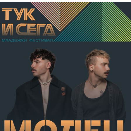
бе признат за виновен за това, че причинил по
хулигански подбуди леки телесни повреди на В.А. –
разкъсно-контузни рани в теменно-тилната област и
в областта на носа, и охлузни рани, довели до
разстройство на здравето, неопасно за живота.
Престъплението бе класифицирано по чл.131 ал.1
т.12 пр.1, вр. чл.130 ал.1 от НК, като А.Н. е освободен
от наказателна отговорност и му е наложено
административно наказание по реда на чл.78а ал.1
от НК – глоба в размер на 306,77 евро.
С постановление на Районна прокуратура-Габрово
В.А. е бил задържан за срок до 72 часа, а с
определение на Районен съд-Габрово спрямо него е
взета мярка за неотклонение „домашен арест“.
Съдебният акт е окончателен.