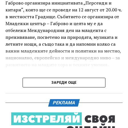
под звездното дряновско небе.
Габрово организира инициативата „Персеиди и
китари“, която ще се проведе на 12 август от 20.00 ч.
в местността Градище. Събитието се организира от
Младежки център – Габрово и целта му е да
отбележи Международния ден на младежта с
преживяване, посветено на природата, музиката и
летните нощи, а също така и да напомни колко са
важни младежките дейности и политики на местно,
национално, европейско и международно ниво – за
развитието на младите хора и техните умения.
Вечерта е в пика на метеорния поток „Персеиди“ –
ЗАРЕДИ ОЩЕ
едно от най-красивите и очаквани астрономически
явления през годината. В продължение на няколко
И двете вечери ще продължи инициативата „Книга
дни Земята преминава през шлейф от частици,
за книга“ – всеки може да донесе книга от личната
РЕКЛАМА
оставени от кометата 109P/Swift-Tuttle.
си библиотека и да вземе друга. Целта е обмен на
заглавия, впечатления и приятен разговор за
Тези частици изгарят в атмосферата над нас и
литература.
ние ги виждаме като ярки падащи звезди. На тъмно