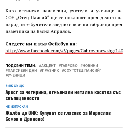
Като истински паисиевци, учители и ученици на
СОУ „Отец Паисий“ ще се поклонят пред делото на
народните будители заедно с всички габровци пред
паметника на Васил Априлов.
Следете ни и във Фейсбук на:
http://www.facebook.com/#!/pages/Gabrovonewsbg/1405
ПОДОБНИ ТЕМИ:
АКЦЕНТ
ГАБРОВО
НОВИНИ
ПАИСИЕВИ ДНИ
ПРАЗНИК
СОУ "ОТЕЦ ПАИСИЙ"
УЧЕНИЦИ
ВИЖ СЪЩО
Арест за четирима, отмъкнали метална касетка със
скъпоценности
НЕ ИЗПУСКАЙ
Жалба до ОИК: Купуват се гласове за Мирослав
Семов в Дряново!