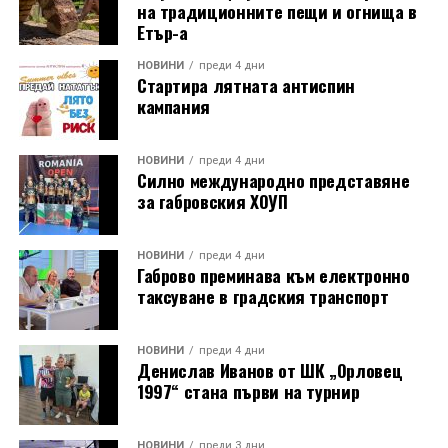
на традиционните пещи и огнища в
Етър-а
НОВИНИ
преди 4 дни
Стартира лятната антиспин
кампания
НОВИНИ
преди 4 дни
Силно международно представяне
за габровския ХОУП
НОВИНИ
преди 4 дни
Габрово преминава към електронно
таксуване в градския транспорт
НОВИНИ
преди 4 дни
Денислав Иванов от ШК „Орловец
1997“ стана първи на турнир
НОВИНИ
преди 3 дни