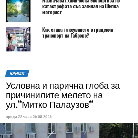
Назначават химическа експертиза по
катастрофата със загинал на Шипка
моторист
Как става таксуването в градския
транспорт на Габрово?
КРИМИ
Условна и парична глоба за
причинилите мелето на
ул.“Митко Палаузов“
преди 22 часа
06.08.2026