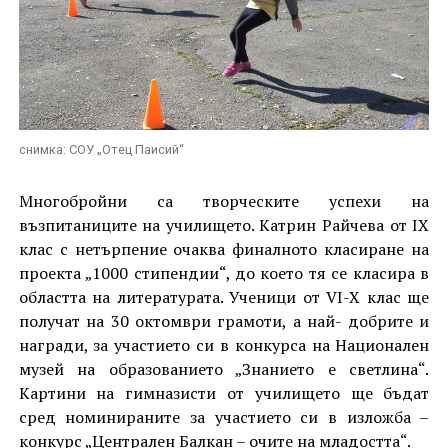
снимка: СОУ „Отец Паисий“
Многобройни са творческите успехи на
възпитаниците на училището. Катрин Райчева от IX
клас с нетърпение очаква финалното класиране на
проекта „1000 стипендии“, до което тя се класира в
областта на литературата. Ученици от VI-X клас ще
получат на 30 октомври грамоти, а най- добрите и
награди, за участието си в конкурса на Национален
музей на образованието „Знанието е светлина“.
Картини на гимназисти от училището ще бъдат
сред номинираните за участието си в изложба –
конкурс „Централен Балкан – очите на младостта“.