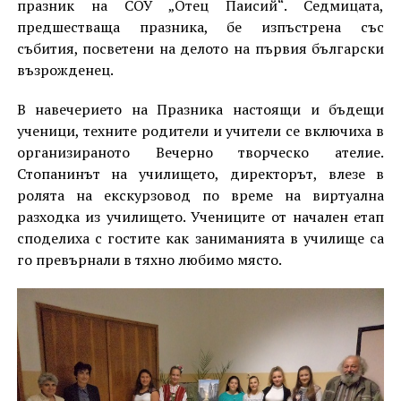
празник на СОУ „Отец Паисий“. Седмицата,
предшестваща празника, бе изпъстрена със
събития, посветени на делото на първия български
възрожденец.
В навечерието на Празника настоящи и бъдещи
ученици, техните родители и учители се включиха в
организираното Вечерно творческо ателие.
Стопанинът на училището, директорът, влезе в
ролята на екскурзовод по време на виртуална
разходка из училището. Учениците от начален етап
споделиха с гостите как заниманията в училище са
го превърнали в тяхно любимо място.