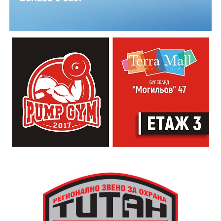
Младежкият център кани и всички млади хора,
които свират на китара, да се включат – независимо
от професионалното им ниво. Събитието е различно
– то не е концерт, а споделено преживяване, в което
всеки участва по свой начин. Няма сцена или
официална програма, няма предварително обявени
изпълнители и разделение между публика и
артисти. Всеки е добре дошъл да пее, свири или
просто да преживее звездопад, изпълнен с музика,
падащи звезди и желания.
За да улесни всички желаещи да се включат,
Младежки център – Габрово осигурява безплатен
транспорт до местността Градище. Електрическият
автобус ще тръгне в 19:30 ч. от пл. „Възраждане“, а
обратно към града в 00:00 ч. – от паркинга до
поляната. Вземете със себе си връхна дреха и одеяло