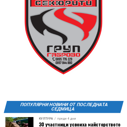
или шалте! За повече информация тел. 0887907075.
13 АВГУСТ (четвъртък)
19:00ч Групова тренировка с Йоанна Петрова от
FitLab
20:00ч. Куиз вечер за обща култура
21:30ч. Прожекция на филма “Брънч за начинаещи”
Ще бъде хубаво – не някога и някъде, а тук и сега!
Фестивалът се организира по случай
Международния ден на младежта, който се
отбеляава редовно в Дряново от дълги години.
ПОПУЛЯРНИ НОВИНИ ОТ ПОСЛЕДНАТА
СЕДМИЦА
КУЛТУРА
преди 4 дни
30 участници усвоиха майсторството