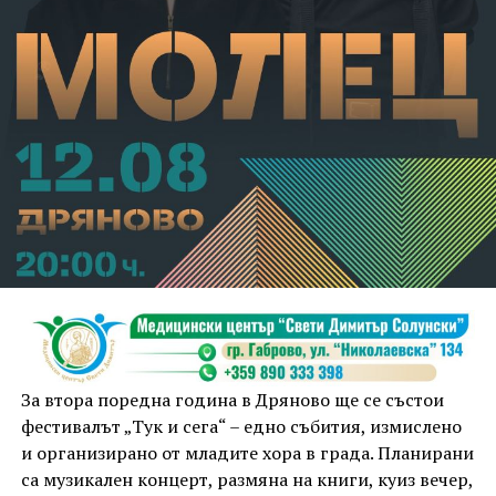
Съдебният акт е окончателен.
За втора поредна година в Дряново ще се състои
фестивалът „Тук и сега“ – едно събития, измислено
и организирано от младите хора в града. Планирани
са музикален концерт, размяна на книги, куиз вечер,