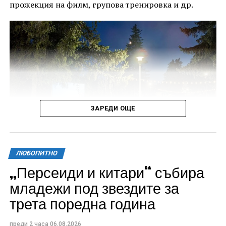
прожекция на филм, групова тренировка и др.
ЗАРЕДИ ОЩЕ
ЛЮБОПИТНО
„Персеиди и китари“ събира
Всички събития ще се проведат в парк „Максим
младежи под звездите за
Райкович“, срещу часовниковата кула, с вход
трета поредна година
свободен. Програмата ще започне на 12 август с
концерт на група Молец и талантливите млади
преди 2 часа
06.08.2026