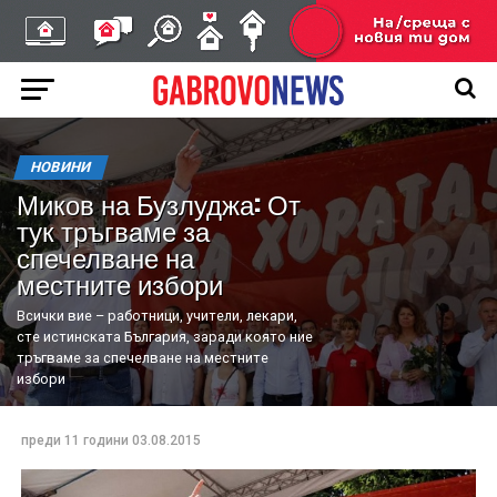
НОВИНИ
Миков на Бузлуджа: От
тук тръгваме за
спечелване на
местните избори
Всички вие – работници, учители, лекари,
сте истинската България, заради която ние
тръгваме за спечелване на местните
избори
преди 11 години
03.08.2015