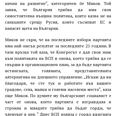
начин на развитие“, категоричен бе Миков. Той
заяви, че България трябва да има своя
самостоятелна външна политика, която казва не на
санкциите срещу Русия, които съсипват ЕС и
нанасят щети на България.
Миков не скри, че на последните избори партията
има най-нисък резултат за последните 25 години. В
тази връзка той каза, че Конгресът е дал своя знак
към политиката на БСП и онова, което трябва да се
свърши в организационен план, за да бъде партията
истинската, голямата, представителната
алтернатива на днешното управление. „Искам да ви
благодаря, че сте тук и работите във вашите
градове, села, малки и големи населени места“, каза
още Миков. По думите му българският социалист е
част от онова, което партията е изграждала и
строила и младите трябва да бъдат горди, че
членуват в нея. “ Днес БСП излиза с гордо вдигната