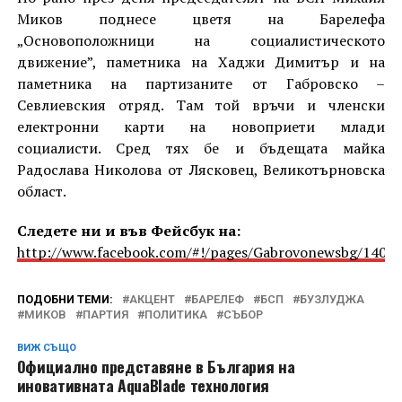
Миков поднесе цветя на Барелефа
„Основоположници на социалистическото
движение”, паметника на Хаджи Димитър и на
паметника на партизаните от Габровско –
Севлиевския отряд. Там той връчи и членски
електронни карти на новоприети млади
социалисти. Сред тях бе и бъдещата майка
Радослава Николова от Лясковец, Великотърновска
област.
Следете ни и във Фейсбук на:
http://www.facebook.com/#!/pages/Gabrovonewsbg/1405
ПОДОБНИ ТЕМИ:
АКЦЕНТ
БАРЕЛЕФ
БСП
БУЗЛУДЖА
МИКОВ
ПАРТИЯ
ПОЛИТИКА
СЪБОР
ВИЖ СЪЩО
Официално представяне в България на
иновативната AquaBlade технология