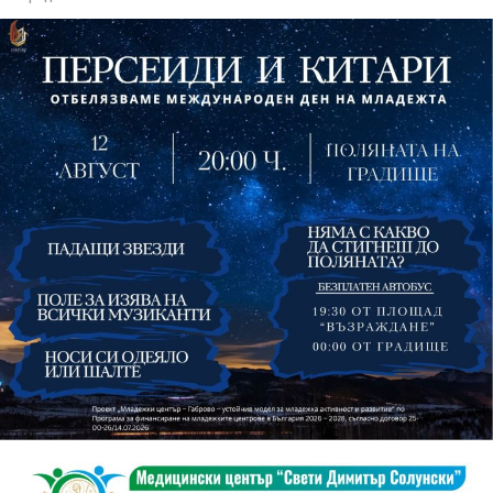
изпълнители GoGo, Toria, ZoV & Vakavliev.
На 13 август организаторите са предвидили
занимания и за здрав дух, и за здраво тяло.
Инструкторката по пилатес и йога Йоанна Петрова
от FitLab ще се погрижи за добрия тонус с групова
тренировка от 19.00 ч., а след това ще има мозъчна
атака с куиз вечер за обща култура. Вечерта ще