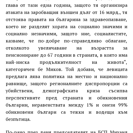
глава от тази една година, защото тя организира
атаката на заробващия външен дълг от 16 млрд., тя
отстоява правата на българина за здравеопазване,
което не разделят хората на социално значими и
социално незначими, защото ние, социалистите,
казваме, че по-добре по-справедливо облагане,
отколкото увеличаване на възрастта за
пенсиониране до 67 години в страната, в която има
най-ниска продължителност на живота“,
категоричен бе Миков. Той добави, че левицата
предлага лява политика на местно и национално
равнище, защото регионалните диспропорции са
убийствени, демографската криза съсипва
перспективите пред страната и обикновения
българин, неравенствата между 1% и онези 99%
обикновени българи са тежки и водещи към
безпътица.
По-рано през деня председателят на БСП Михаил