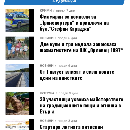
СЕДМИЦА
КРИМИ
преди 7 дни
Филмиран се помисли за
„Транспортера“ и приключи на
бул.“Стефан Караджа“
НОВИНИ
преди 6 дни
Две купи и три медала завоюваха
шахматистите на ШК „Орловец 1997“
НОВИНИ
преди 6 дни
От 1 август влизат в сила новите
цени на винетките
КУЛТУРА
преди 3 дни
30 участници усвоиха майсторството
на традиционните пещи и огнища в
Етър-а
НОВИНИ
преди 3 дни
Стартира лятната антиспин