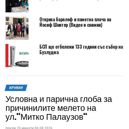
Откриха барелеф и паметна плоча на
Йосиф Шнитер (Видео и снимки)
БСП ще отбележи 133 години със събор на
Бузлуджа
КРИМИ
Условна и парична глоба за
причинилите мелето на
ул.“Митко Палаузов“
преди 20 минути
06.08.2026