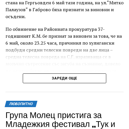
стана на Гергьовден 6 май тази година, на ул.“Митко
Палаузов“ в Габрово бяха признати за виновни и
осъдени.
По обвинение на Районната прокуратура 37-
годишният К.М. бе признат за виновен за това, че на
6 май, около 23.25 часа, причинил по хулигански
подбуди средни телесни повреди на две лица –
средна телесна повреда на С.Г. изразяваща се в
мозъчно сътресение със загуба на съзнание, довело
до разстройство на здравето, временно опасно за
живота, и лека телесна повреда на Х.С., която бе с
ЗАРЕДИ ОЩЕ
порезна рана на петия пръст на дясната ръка,
довела до разстройство на здравето, неопасно за
живота.
ЛЮБОПИТНО
За извършеното престъпление 37-годишният бе
Група Молец пристига за
осъден с наложено наказание 1 година и 8 месеца
Младежкия фестивал „Тук и
лишаване от свобода, чието изпълнение бб отложено