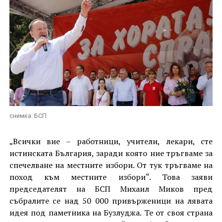
снимка: БСП
„Всички вие – работници, учители, лекари, сте
истинската България, заради която ние тръгваме за
спечелване на местните избори. От тук тръгваме на
поход към местните избори“. Това заяви
председателят на БСП Михаил Миков пред
събралите се над 50 000 привърженици на лявата
идея под паметника на Бузлуджа. Те от своя страна