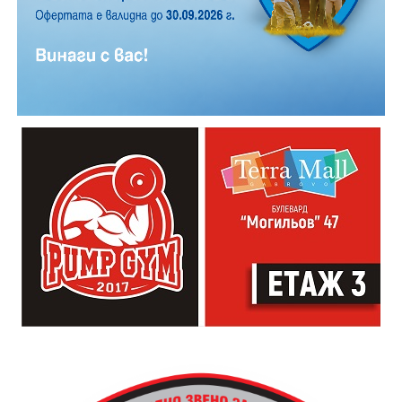
Zov&Vakavliev, Toria
21:30ч. Коктейли и музика
Младежкият център кани и всички млади хора,
които свират на китара, да се включат – независимо
от професионалното им ниво. Събитието е различно
– то не е концерт, а споделено преживяване, в което
всеки участва по свой начин. Няма сцена или
официална програма, няма предварително обявени
изпълнители и разделение между публика и
артисти. Всеки е добре дошъл да пее, свири или
просто да преживее звездопад, изпълнен с музика,
падащи звезди и желания.
За да улесни всички желаещи да се включат,
Младежки център – Габрово осигурява безплатен
транспорт до местността Градище. Електрическият