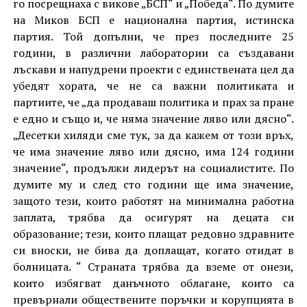
го посрещнаха с викове „БСП“ и „Победа“. По думите
на Миков БСП е национална партия, истинска
партия. Той допълни, че през последните 25
години, в различни лаборатории са създавани
лъскави и напудрени проекти с единствената цел да
убедят хората, че не са важни политиката и
партиите, че „да продаваш политика и прах за пране
е едно и също и, че няма значение ляво или дясно“.
„Десетки хиляди сме тук, за да кажем от този връх,
че има значение ляво или дясно, има 124 години
значение“, продължи лидерът на социалистите. По
думите му и след сто години ще има значение,
защото тези, които работят на минимална работна
заплата, трябва да осигурят на децата си
образование; тези, които плащат редовно здравните
си вноски, не бива да доплащат, когато отидат в
болницата. “ Страната трябва да вземе от онези,
които избягват данъчното облагане, които са
превърнали обществените поръчки и корупцията в