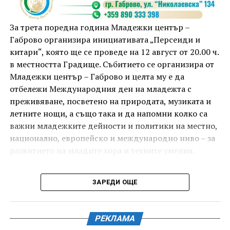
приключи с прожекция на новия български
комедиен филм „Брънч за начинаещи“ – в парка,
За трета поредна година Младежки център –
под звездното дряновско небе.
Габрово организира инициативата „Персеиди и
китари“, която ще се проведе на 12 август от 20.00 ч.
в местността Градище. Събитието се организира от
Младежки център – Габрово и целта му е да
отбележи Международния ден на младежта с
преживяване, посветено на природата, музиката и
летните нощи, а също така и да напомни колко са
важни младежките дейности и политики на местно,
национално, европейско и международно ниво – за
развитието на младите хора и техните умения.
Вечерта е в пика на метеорния поток „Персеиди“ –
ЗАРЕДИ ОЩЕ
едно от най-красивите и очаквани астрономически
явления през годината. В продължение на няколко
И двете вечери ще продължи инициативата „Книга
дни Земята преминава през шлейф от частици,
за книга“ – всеки може да донесе книга от личната
РЕКЛАМА
оставени от кометата 109P/Swift-Tuttle.
си библиотека и да вземе друга. Целта е обмен на