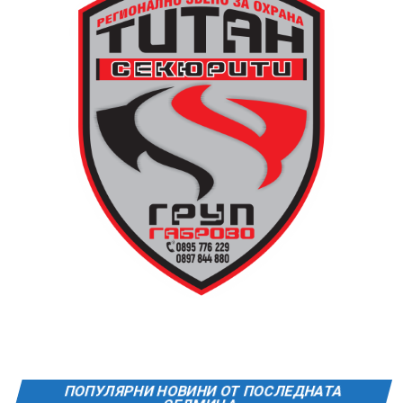
автобус ще тръгне в 19:30 ч. от пл. „Възраждане“, а
обратно към града в 00:00 ч. – от паркинга до
поляната. Вземете със себе си връхна дреха и одеяло
или шалте! За повече информация тел. 0887907075.
13 АВГУСТ (четвъртък)
19:00ч Групова тренировка с Йоанна Петрова от
FitLab
20:00ч. Куиз вечер за обща култура
21:30ч. Прожекция на филма “Брънч за начинаещи”
Ще бъде хубаво – не някога и някъде, а тук и сега!
Фестивалът се организира по случай
Международния ден на младежта, който се
отбеляава редовно в Дряново от дълги години.
ПОПУЛЯРНИ НОВИНИ ОТ ПОСЛЕДНАТА