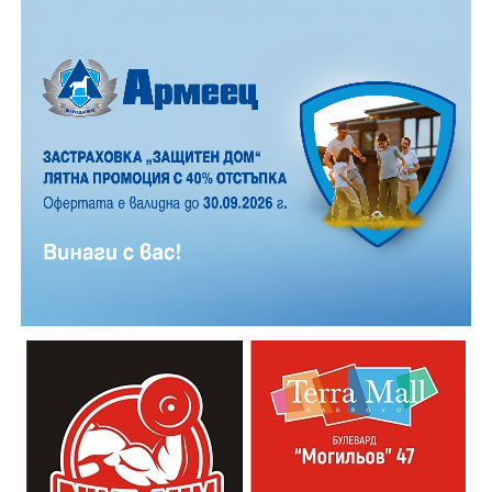
Важно е да се отбележи, че ако доближите
устройството втори път до валидатора, няма да
бъде начислена нова сума. При проверка показвате
същото устройство, с което сте валидирали.
Пътуването е по-лесно, по-бързо и по-удобно за
всички.
От 6 август хартиеният билет за обществения
транспорт в Габрово става електронен, с което ерата
на хартиените билети в приключва.
Новата
система
ще бъде достъпна за всички жители и
гости на града, които ще могат да закупуват и
валидират превозни документи по модерен и
удобен начин.