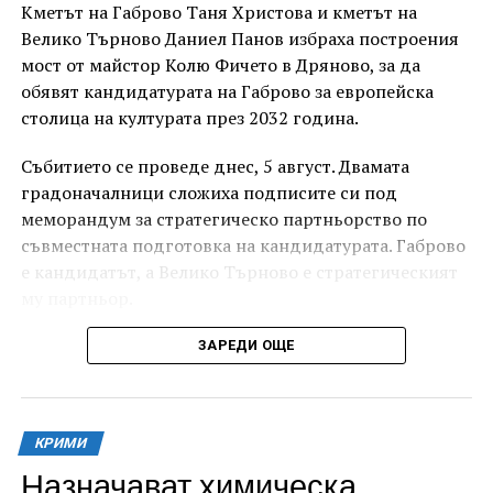
Кметът на Габрово Таня Христова и кметът на
Велико Търново Даниел Панов избраха построения
мост от майстор Колю Фичето в Дряново, за да
обявят кандидатурата на Габрово за европейска
столица на културата през 2032 година.
Събитието се проведе днес, 5 август. Двамата
градоначалници сложиха подписите си под
меморандум за стратегическо партньорство по
съвместната подготовка на кандидатурата. Габрово
е кандидатът, а Велико Търново е стратегическият
му партньор.
ЗАРЕДИ ОЩЕ
КРИМИ
Назначават химическа