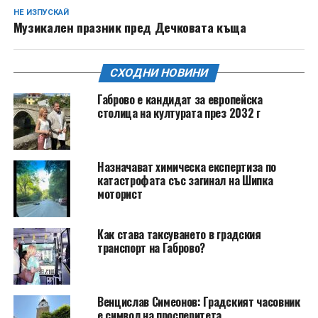
НЕ ИЗПУСКАЙ
Музикален празник пред Дечковата къща
СХОДНИ НОВИНИ
Габрово е кандидат за европейска
столица на културата през 2032 г
Назначават химическа експертиза по
катастрофата със загинал на Шипка
моторист
Как става таксуването в градския
транспорт на Габрово?
Венцислав Симеонов: Градският часовник
е символ на просперитета