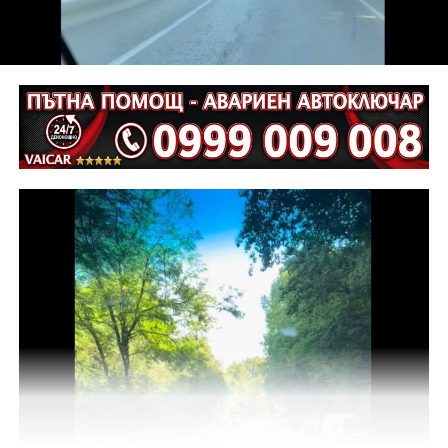
инициативи български града могат да вървят
заедно“, коментира тя.
„Това не е партньорство, което ще разпределя
ресурси. То ще предостави възможност на
Централна България да демонстрира своя
потенциал и да превърне културата в двигател за
развитие, привличане на хора и инвестиции“,
допълни още Христова.