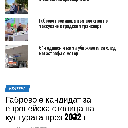
Габрово преминава към електронно
таксуване в градския транспорт
61-годишен мъж загуби живота си след
катастрофа с мотор
КУЛТУРА
Габрово е кандидат за
европейска столица на
културата през 2032 г