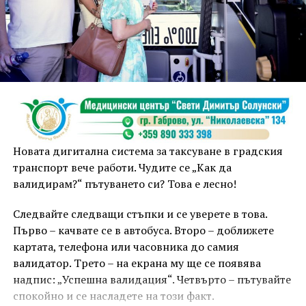
Неотложните следствени действия са извършени от
екип на ОД на МВР – Габрово съвместно с
автоексперт, като на място са изготвени и снимки.
Извършена е аутопсия на тялото на пострадалия и е
назначена съдебномедицинска експертиза.
Предстои назначаването на автотехническа
Предстои изработването на обща стратегия,
експертиза относно причините и механизма на
културна програма и поредица от съвместни
Новата дигитална система за таксуване в градския
възникналото пътнотранспортно произшествие.
инициативи, които да обединят потенциала на
транспорт вече работи. Чудите се „Как да
двата града. Подписаният меморандум поставя
На полицейските органи са възложени оперативно –
валидирам?“ пътуването си? Това е лесно!
основите на бъдещото сътрудничество между
издирвателни мероприятия, свързани с
институциите, културните организации и местните
Следвайте следващи стъпки и се уверете в това.
установяване на предходно преминали по трасето
общности в региона.
Първо – качвате се в автобуса. Второ – доближете
на инкриминираната дата моторни превозни
картата, телефона или часовника до самия
средства, с евентуално последвало
През идните месеци към подготовката на
валидатор. Трето – на екрана му ще се появява
компрометиране на пътната настилка.
кандидатурата ще бъдат привлечени
надпис: „Успешна валидация“. Четвърто – пътувайте
представители на културния сектор, образованието,
Във връзка с изясняване на този въпрос предстои
спокойно и се насладете на този факт.
бизнеса и граждански организации.