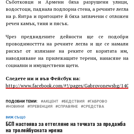
Съботковци и Армени бяха разрушени улици,
водостоци, паднала подпорна стена, а речните легла
на р. Янтра и притоците й бяха затлачени с отложен
речен камък, тиня и пясък.
Чрез предвидените дейности ще се подобри
проводимосттта на речните легла и ще се намали
рискът от излизане на реките от коритата им,
наводняване на прилежащите терени, нанасяне на
социални и имуществени щети.
Следете ни и във Фейсбук на:
http://www.facebook.com/#!/pages/Gabrovonewsbg/1405
ПОДОБНИ ТЕМИ:
АКЦЕНТ
БЕДСТВИЯ
ГАБРОВО
НОВИНИ
ПРЕВЕНЦИЯ
СПРАВЯНЕ
СРЕДСТВА
ВИЖ СЪЩО
БСП настоява за оттегляне на точката за продажба
на тролейбусната мрежа