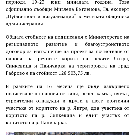
периода 19-23 юни миналата година. Това
официално съобщи Миглена Въгленова, Гл. експерт
„Публичност и визуализация“ в местната общинска
администрация.
Общата стойност на подписания с Министерство на
регионалното развитие и благоустройството
договор за изпълнение на проект за почистване от
наноси на речните корита на реките Янтра,
Синкевица и Паничарка на територията на град
Габрово е на стойност 128 503,75 лв.
В рамките на 16 месеца ще бъде извършено
почистване на наноси от тиня, речен камък, пясък,
строителни отпадъци и други в шест критични
участъка от коритото на р. Янтра, два участъка от
коритото на р. Синкевица и един участък от
коритото на р. Паничарка.