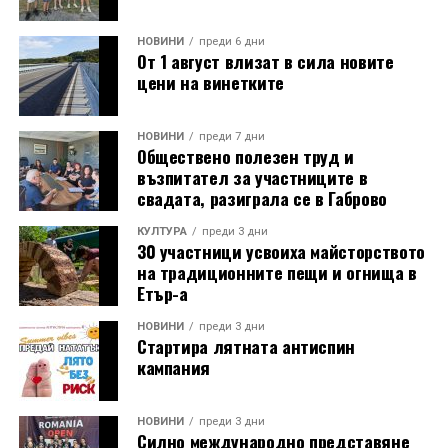
НОВИНИ
преди 6 дни
От 1 август влизат в сила новите
цени на винетките
НОВИНИ
преди 7 дни
Обществено полезен труд и
възпитател за участниците в
свадата, разиграла се в Габрово
КУЛТУРА
преди 3 дни
30 участници усвоиха майсторството
на традиционните пещи и огнища в
Етър-а
НОВИНИ
преди 3 дни
Стартира лятната антиспин
кампания
НОВИНИ
преди 3 дни
Силно международно представяне