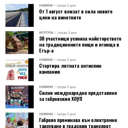
НОВИНИ
преди 6 дни
От 1 август влизат в сила новите
цени на винетките
КУЛТУРА
преди 3 дни
30 участници усвоиха майсторството
на традиционните пещи и огнища в
Етър-а
НОВИНИ
преди 3 дни
Стартира лятната антиспин
кампания
НОВИНИ
преди 3 дни
Силно международно представяне
за габровския ХОУП
НОВИНИ
преди 3 дни
Габрово преминава към електронно
таксуване в градския транспорт