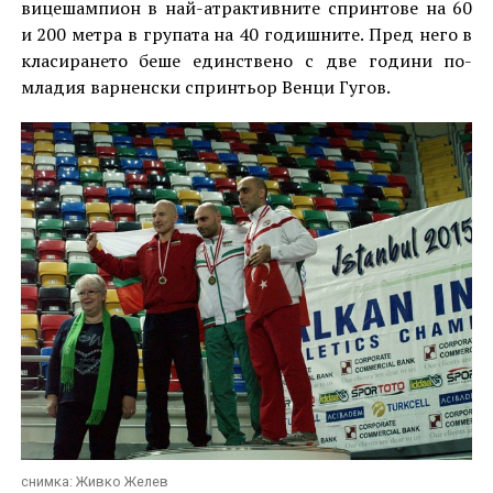
вицешампион в най-атрактивните спринтове на 60
и 200 метра в групата на 40 годишните. Пред него в
класирането беше единствено с две години по-
младия варненски спринтьор Венци Гугов.
снимка: Живко Желев