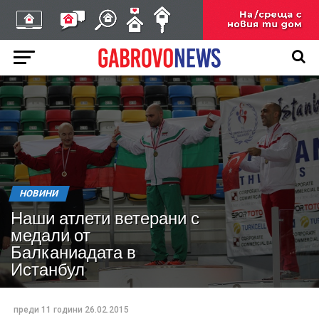
НОВИНИ
Наши атлети ветерани с
медали от
Балканиадата в
Истанбул
преди 11 години
26.02.2015