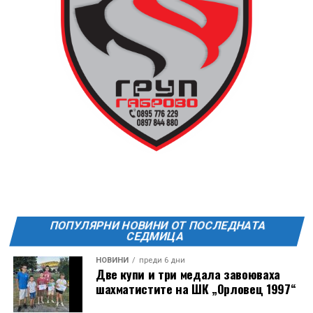
13 АВГУСТ (четвъртък)
19:00ч Групова тренировка с Йоанна Петрова от
FitLab
20:00ч. Куиз вечер за обща култура
21:30ч. Прожекция на филма “Брънч за начинаещи”
Ще бъде хубаво – не някога и някъде, а тук и сега!
Фестивалът се организира по случай
Международния ден на младежта, който се
отбеляава редовно в Дряново от дълги години.
ПОПУЛЯРНИ НОВИНИ ОТ ПОСЛЕДНАТА
СЕДМИЦА
НОВИНИ
преди 6 дни
Две купи и три медала завоюваха
шахматистите на ШК „Орловец 1997“