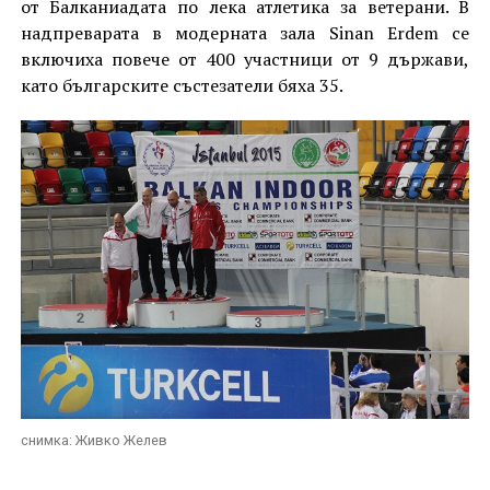
от Балканиадата по лека атлетика за ветерани. В
надпреварата в модерната зала Sinan Erdem се
включиха повече от 400 участници от 9 държави,
като българските състезатели бяха 35.
снимка: Живко Желев