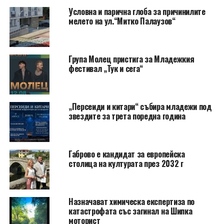
Условна и парична глоба за причинилите
мелето на ул.“Митко Палаузов“
Група Молец пристига за Младежкия
фестивал „Тук и сега“
„Персеиди и китари“ събира младежи под
звездите за трета поредна година
Габрово е кандидат за европейска
столица на културата през 2032 г
Назначават химическа експертиза по
катастрофата със загинал на Шипка
моторист