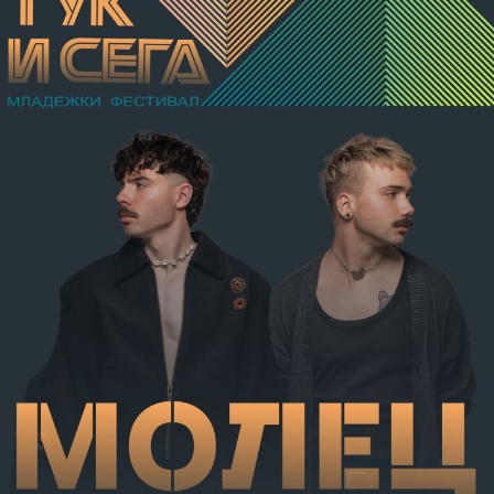
разкъсно-контузни рани в теменно-тилната област и
в областта на носа, и охлузни рани, довели до
разстройство на здравето, неопасно за живота.
Престъплението бе класифицирано по чл.131 ал.1
т.12 пр.1, вр. чл.130 ал.1 от НК, като А.Н. е освободен
от наказателна отговорност и му е наложено
административно наказание по реда на чл.78а ал.1
от НК – глоба в размер на 306,77 евро.
С постановление на Районна прокуратура-Габрово
В.А. е бил задържан за срок до 72 часа, а с
определение на Районен съд-Габрово спрямо него е
взета мярка за неотклонение „домашен арест“.
Съдебният акт е окончателен.