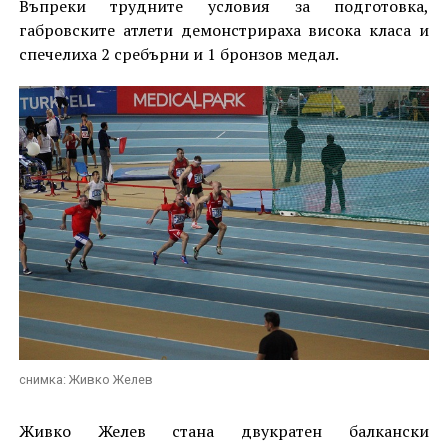
Въпреки трудните условия за подготовка,
габровските атлети демонстрираха висока класа и
спечелиха 2 сребърни и 1 бронзов медал.
снимка: Живко Желев
Живко Желев стана двукратен балкански