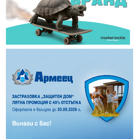
близостта на града, броят им е значително по-
малък, но все пак много по- голям, отколкото в
обикновена лятна вечер.
12 АВГУСТ (сряда)
19:00ч. „Книга за книга“ – донеси книга, вземи си
друга, обсъди заглавия и автори с други читатели
20:00ч. Концерт на група МОЛЕЦ, GoGo,
Zov&Vakavliev, Toria
21:30ч. Коктейли и музика