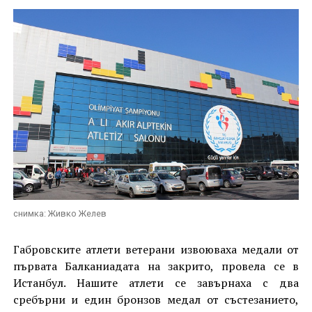
снимка: Живко Желев
Габровските атлети ветерани извоюваха медали от
първата Балканиадата на закрито, провела се в
Истанбул. Нашите атлети се завърнаха с два
сребърни и един бронзов медал от състезанието,