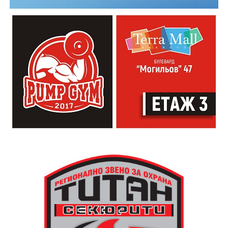
Младежкият център кани и всички млади хора,
които свират на китара, да се включат – независимо
от професионалното им ниво. Събитието е различно
– то не е концерт, а споделено преживяване, в което
всеки участва по свой начин. Няма сцена или
официална програма, няма предварително обявени
изпълнители и разделение между публика и
артисти. Всеки е добре дошъл да пее, свири или
просто да преживее звездопад, изпълнен с музика,
падащи звезди и желания.
За да улесни всички желаещи да се включат,
Младежки център – Габрово осигурява безплатен
транспорт до местността Градище. Електрическият
автобус ще тръгне в 19:30 ч. от пл. „Възраждане“, а
обратно към града в 00:00 ч. – от паркинга до
поляната. Вземете със себе си връхна дреха и одеяло
или шалте! За повече информация тел. 0887907075.