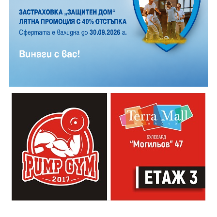
Години след разрушаването на кулата се заражда
инициатива за нейното възстановяване, обединила
местни културни дейци – сред тях творецът Иван
Практическият модул даде възможност на
Койчев и етнографът Бонка Тихова. Усилията им се
участниците да работят рамо до рамо с утвърдени
увенчават с успех и на 8 септември 1984 година
специалисти в занаята. Павел Кунчев, един от
часовниковата кула, с работещия век по-рано
признатите майстори реставратори в музей „Етър“,
механизъм, е официално открита наново. Самият
води обучението за изграждане на каменна основа
механизъм е възстановен година по-рано, през 1983
за отоплителните съоръжения. Част от курсистите
г., от майстор Илия Ковачев, който изковава
надградиха своите умения по каменна зидария,
липсващите му части. Днес неговият син, Иван
придобити в предишни издания на програмата.
Ковачев, продължава делото на баща си, като се
грижи за техническата поддръжка на механизма и
отстранява евентуални повреди.
Разказаната от Симеонов история разкрива и