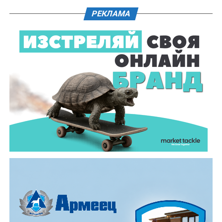
плакети от Община Дряново, посветени на 225-
РЕКЛАМА
годишнина от рождението на Колю Фичето, които
чествания белязаха миналата 2025 година. Връчи им
ги заместник – кметът Диляна Джеджева.
Темата тази година, „Топлината в дома: От
древното огнище до модерния уют“, постави
акцент върху практическото изграждане на
традиционна пещ и огнище. Всички преминали през
тридневното обучение получиха „Уверително“ –
официалният документ, който музей „Етър“ издава
за придобитите знания и умения.