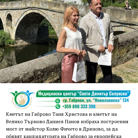
Кметът на Габрово Таня Христова и кметът на
Велико Търново Даниел Панов избраха построения
мост от майстор Колю Фичето в Дряново, за да
обявят кандидатурата на Габрово за европейска