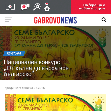
КУЛТУРА
Национален конкурс
„От кълна до върха все
българско“
преди 12 години
03.02.2015