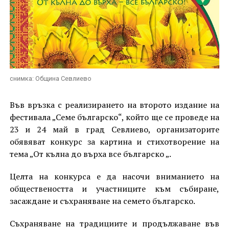
снимка: Община Севлиево
Във връзка с реализирането на второто издание на
фестивала „Семе българско“, който ще се проведе на
23 и 24 май в град Севлиево, организаторите
обявяват конкурс за картина и стихотворение на
тема „От кълна до върха все българско „.
Целта на конкурса е да насочи вниманието на
обществеността и участниците към събиране,
засаждане и съхраняване на семето българско.
Съхраняване на традициите и продължаване във