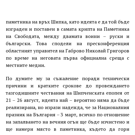
паметника на връх Шипка, като идеята е да той бъде
изграден и поставен в самата крипта на Паметника
на Свободата, между двамата воини – руски и
български. Това сподели на пресконференция
областният управител на Габрово Николай Григоров
по време на неговата първа официална среща с
местните медии.
По думите му за съжаление поради технически
причини и кратките срокове до провеждането
тазгодишните чествания на Шипченската епопея от
21 – 26 август, идеята най – вероятно няма да бъде
реализирана, но изрази надежда, че за Националния
празник на България – 3 март, всичко по отношение
на запалването на вечния огън ще бъде изчистено и
ще намери място в паметника, където да гори