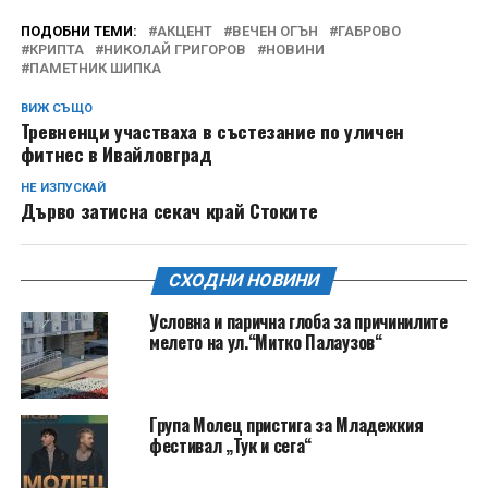
ПОДОБНИ ТЕМИ:
АКЦЕНТ
ВЕЧЕН ОГЪН
ГАБРОВО
КРИПТА
НИКОЛАЙ ГРИГОРОВ
НОВИНИ
ПАМЕТНИК ШИПКА
ВИЖ СЪЩО
Тревненци участваха в състезание по уличен
фитнес в Ивайловград
НЕ ИЗПУСКАЙ
Дърво затисна секач край Стоките
СХОДНИ НОВИНИ
Условна и парична глоба за причинилите
мелето на ул.“Митко Палаузов“
Група Молец пристига за Младежкия
фестивал „Тук и сега“