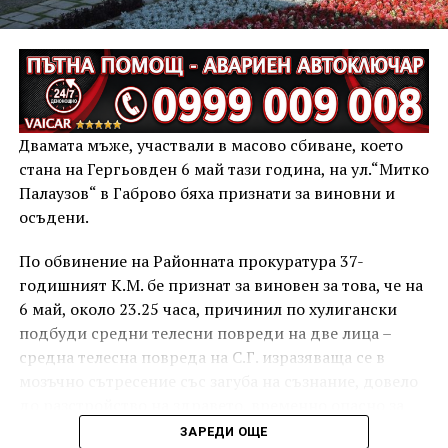
Двамата мъже, участвали в масово сбиване, което
стана на Гергьовден 6 май тази година, на ул.“Митко
Палаузов“ в Габрово бяха признати за виновни и
осъдени.
По обвинение на Районната прокуратура 37-
годишният К.М. бе признат за виновен за това, че на
6 май, около 23.25 часа, причинил по хулигански
подбуди средни телесни повреди на две лица –
средна телесна повреда на С.Г. изразяваща се в
мозъчно сътресение със загуба на съзнание, довело
до разстройство на здравето, временно опасно за
живота, и лека телесна повреда на Х.С., която бе с
ЗАРЕДИ ОЩЕ