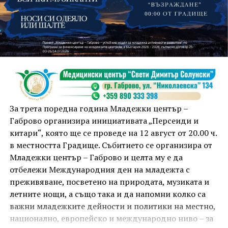
На 13 август организаторите са предвидили
занимания и за здрав дух, и за здраво тяло.
Инструкторката по пилатес и йога Йоанна Петрова
от FitLab ще се погрижи за добрия тонус с групова
тренировка от 19.00 ч., а след това ще има мозъчна
атака с куиз вечер за обща култура. Вечерта ще
приключи с прожекция на новия български
комедиен филм „Брънч за начинаещи“ – в парка,
За трета поредна година Младежки център –
под звездното дряновско небе.
Габрово организира инициативата „Персеиди и
китари“, която ще се проведе на 12 август от 20.00 ч.
в местността Градище. Събитието се организира от
Младежки център – Габрово и целта му е да
отбележи Международния ден на младежта с
преживяване, посветено на природата, музиката и
летните нощи, а също така и да напомни колко са
важни младежките дейности и политики на местно,
национално, европейско и международно ниво – за