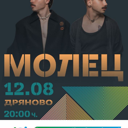
от НК – глоба в размер на 306,77 евро.
С постановление на Районна прокуратура-Габрово
В.А. е бил задържан за срок до 72 часа, а с
определение на Районен съд-Габрово спрямо него е
взета мярка за неотклонение „домашен арест“.
Съдебният акт е окончателен.