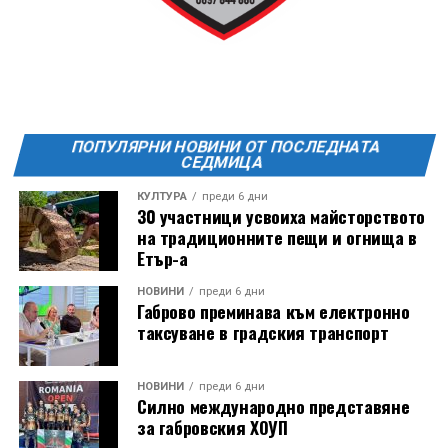
21:30ч. Прожекция на филма “Брънч за начинаещи”
Ще бъде хубаво – не някога и някъде, а тук и сега!
Фестивалът се организира по случай
Международния ден на младежта, който се
отбеляава редовно в Дряново от дълги години.
ПОПУЛЯРНИ НОВИНИ ОТ ПОСЛЕДНАТА
СЕДМИЦА
КУЛТУРА
преди 6 дни
30 участници усвоиха майсторството
на традиционните пещи и огнища в
Етър-а
НОВИНИ
преди 6 дни
Габрово преминава към електронно
таксуване в градския транспорт
НОВИНИ
преди 6 дни
Силно международно представяне
за габровския ХОУП