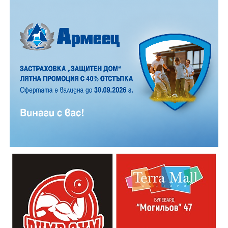
12 АВГУСТ (сряда)
19:00ч. „Книга за книга“ – донеси книга, вземи си
друга, обсъди заглавия и автори с други читатели
20:00ч. Концерт на група МОЛЕЦ, GoGo,
Zov&Vakavliev, Toria
21:30ч. Коктейли и музика
Младежкият център кани и всички млади хора,
които свират на китара, да се включат – независимо
от професионалното им ниво. Събитието е различно
– то не е концерт, а споделено преживяване, в което
всеки участва по свой начин. Няма сцена или
официална програма, няма предварително обявени
изпълнители и разделение между публика и