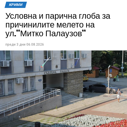
КРИМИ
Условна и парична глоба за
причинилите мелето на
ул.“Митко Палаузов“
преди 3 дни
06.08.2026