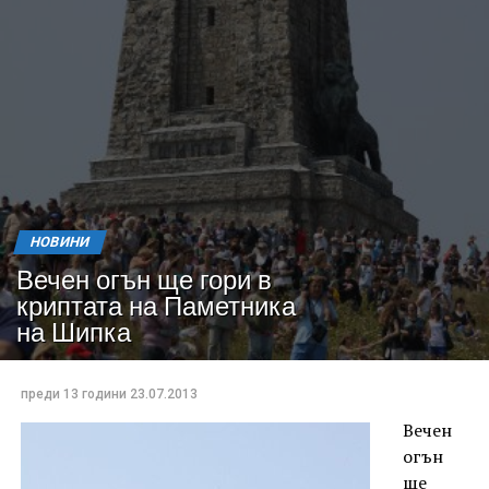
НОВИНИ
Вечен огън ще гори в
криптата на Паметника
на Шипка
преди 13 години
23.07.2013
Вечен
огън
ще