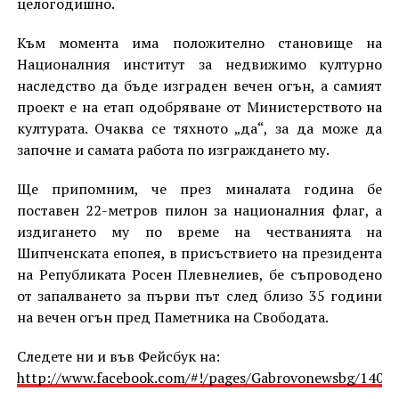
целогодишно.
Към момента има положително становище на
Националния институт за недвижимо културно
наследство да бъде изграден вечен огън, а самият
проект е на етап одобряване от Министерството на
културата. Очаква се тяхното „да“, за да може да
започне и самата работа по изграждането му.
Ще припомним, че през миналата година бе
поставен 22-метров пилон за националния флаг, а
издигането му по време на честванията на
Шипченската епопея, в присъствието на президента
на Републиката Росен Плевнелиев, бе съпроводено
от запалването за първи път след близо 35 години
на вечен огън пред Паметника на Свободата.
Следете ни и във Фейсбук на:
http://www.facebook.com/#!/pages/Gabrovonewsbg/1405