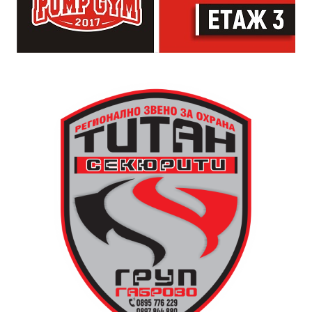
артисти. Всеки е добре дошъл да пее, свири или
просто да преживее звездопад, изпълнен с музика,
падащи звезди и желания.
За да улесни всички желаещи да се включат,
Младежки център – Габрово осигурява безплатен
транспорт до местността Градище. Електрическият
автобус ще тръгне в 19:30 ч. от пл. „Възраждане“, а
обратно към града в 00:00 ч. – от паркинга до
поляната. Вземете със себе си връхна дреха и одеяло
или шалте! За повече информация тел. 0887907075.
13 АВГУСТ (четвъртък)
19:00ч Групова тренировка с Йоанна Петрова от
FitLab
20:00ч. Куиз вечер за обща култура