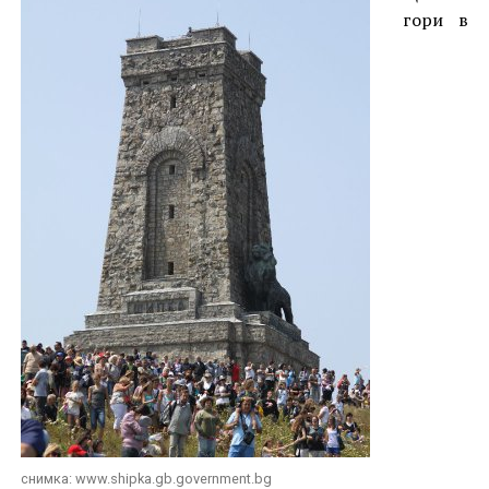
гори в
снимка: www.shipka.gb.government.bg