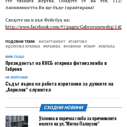
сте тяхната жертва. Обадете се на тел. 112!
Анонимността Ви ще бъде гарантирана!
Следете ни и във Фейсбук на:
http://www.facebook.com/#!/pages/Gabrovonewsbg/1405
ПОДОБНИ ТЕМИ:
АПАРТАМЕНТ
ГАБРОВО
ДОМОВА КРАЖБА
КРАЖБА
НОВИНИ
ОБИР
ОБРАХА
ВИЖ СЪЩО
Президентът на КНСБ открива фотоизложба в
Габрово
НЕ ИЗПУСКАЙ
Съдът върна на работа изритания за дупките на
„Априлов“ служител
СХОДНИ НОВИНИ
Условна и парична глоба за причинилите
мелето на ул.“Митко Палаузов“