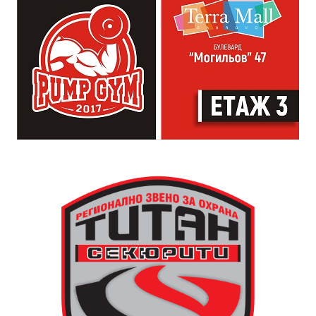
от професионалното им ниво. Събитието е различно
– то не е концерт, а споделено преживяване, в което
всеки участва по свой начин. Няма сцена или
официална програма, няма предварително обявени
изпълнители и разделение между публика и
артисти. Всеки е добре дошъл да пее, свири или
просто да преживее звездопад, изпълнен с музика,
падащи звезди и желания.
За да улесни всички желаещи да се включат,
Младежки център – Габрово осигурява безплатен
транспорт до местността Градище. Електрическият
автобус ще тръгне в 19:30 ч. от пл. „Възраждане“, а
обратно към града в 00:00 ч. – от паркинга до
поляната. Вземете със себе си връхна дреха и одеяло
или шалте! За повече информация тел. 0887907075.