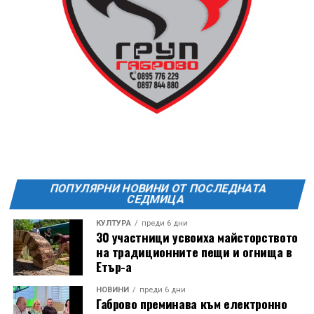
13 АВГУСТ (четвъртък)
19:00ч Групова тренировка с Йоанна Петрова от
FitLab
20:00ч. Куиз вечер за обща култура
21:30ч. Прожекция на филма “Брънч за начинаещи”
Ще бъде хубаво – не някога и някъде, а тук и сега!
Фестивалът се организира по случай
Международния ден на младежта, който се
отбеляава редовно в Дряново от дълги години.
ПОПУЛЯРНИ НОВИНИ ОТ ПОСЛЕДНАТА
СЕДМИЦА
КУЛТУРА
преди 6 дни
30 участници усвоиха майсторството
на традиционните пещи и огнища в
Етър-а
НОВИНИ
преди 6 дни
Габрово преминава към електронно