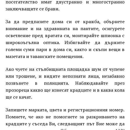
посегателство имат двустранно и многостранно
заключващите се брави.
За да предпазите дома си от кражба, обърнете
внимание и на здравината на пантите, осигурете
осветление пред вратата си, монтирайте шпионка с
широкоъгълна оптика. Избягвайте да държите
големи суми пари в дома си, както и скъпи вещи в
мазетата и таванските помещения.
Ако чуете на стълбищната площадка шум от чупене
или трошене, и видите непознати лица, незабавно
позвънете в полицията. Наблюдавайте през
прозореца какво ще изнесат крадците и в каква кола
ще се качат.
Запишете марката, цвета и регистрационния номер.
Помнете, че ако не помогнете за разкриването на
крадците у съседа Ви, следващият път Вие може да