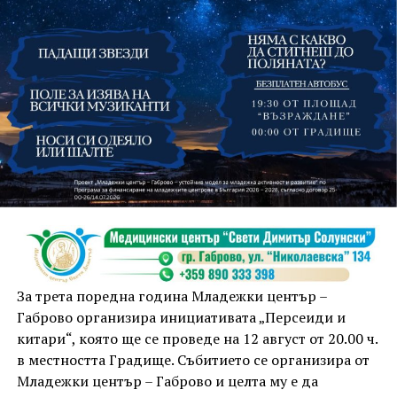
На 13 август организаторите са предвидили
занимания и за здрав дух, и за здраво тяло.
Инструкторката по пилатес и йога Йоанна Петрова
от FitLab ще се погрижи за добрия тонус с групова
тренировка от 19.00 ч., а след това ще има мозъчна
атака с куиз вечер за обща култура. Вечерта ще
приключи с прожекция на новия български
комедиен филм „Брънч за начинаещи“ – в парка,
За трета поредна година Младежки център –
под звездното дряновско небе.
Габрово организира инициативата „Персеиди и
китари“, която ще се проведе на 12 август от 20.00 ч.
в местността Градище. Събитието се организира от
Младежки център – Габрово и целта му е да