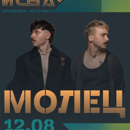
разстройство на здравето, неопасно за живота.
Престъплението бе класифицирано по чл.131 ал.1
т.12 пр.1, вр. чл.130 ал.1 от НК, като А.Н. е освободен
от наказателна отговорност и му е наложено
административно наказание по реда на чл.78а ал.1
от НК – глоба в размер на 306,77 евро.
С постановление на Районна прокуратура-Габрово
В.А. е бил задържан за срок до 72 часа, а с
определение на Районен съд-Габрово спрямо него е
взета мярка за неотклонение „домашен арест“.
Съдебният акт е окончателен.