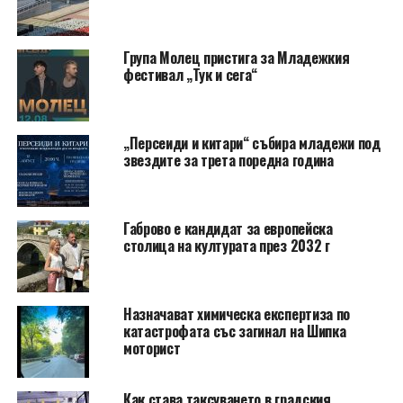
Група Молец пристига за Младежкия
фестивал „Тук и сега“
„Персеиди и китари“ събира младежи под
звездите за трета поредна година
Габрово е кандидат за европейска
столица на културата през 2032 г
Назначават химическа експертиза по
катастрофата със загинал на Шипка
моторист
Как става таксуването в градския