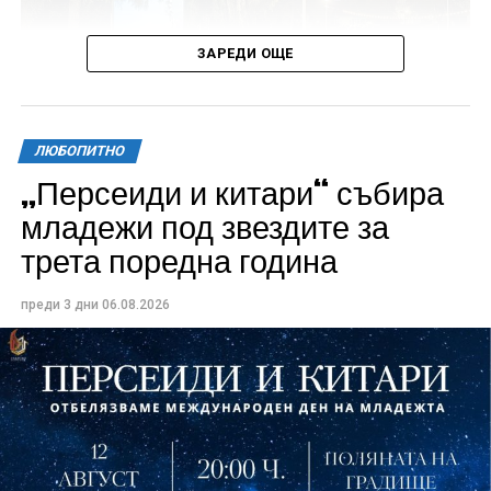
ЗАРЕДИ ОЩЕ
ЛЮБОПИТНО
„Персеиди и китари“ събира
Всички събития ще се проведат в парк „Максим
младежи под звездите за
Райкович“, срещу часовниковата кула, с вход
трета поредна година
свободен. Програмата ще започне на 12 август с
концерт на група Молец и талантливите млади
преди 3 дни
06.08.2026
изпълнители GoGo, Toria, ZoV & Vakavliev.