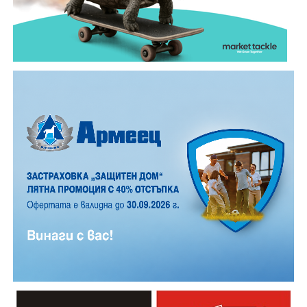
обикновена лятна вечер.
12 АВГУСТ (сряда)
19:00ч. „Книга за книга“ – донеси книга, вземи си
друга, обсъди заглавия и автори с други читатели
20:00ч. Концерт на група МОЛЕЦ, GoGo,
Zov&Vakavliev, Toria
21:30ч. Коктейли и музика
Младежкият център кани и всички млади хора,
които свират на китара, да се включат – независимо