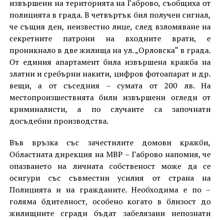
извършени на територията на Габрово, съобщиха от
полицията в града. В четвъртък бил получен сигнал,
че същия ден, неизвестно лице, след взломяване на
секретните патрони на входните врати, е
проникнало в две жилища на ул. „Орловска“ в града.
От единия апартамент била извършена кражба на
златни и сребърни накити, цифров фотоапарат и др.
вещи, а от съседния – сумата от 200 лв. На
местопроизшествията били извършени огледи от
криминалисти, а по случаите са започнати
досъдебни производства.
Във връзка със зачестилите домови кражби,
Областната дирекция на МВР – Габрово напомня, че
опазването на личната собственост може да се
осигури със съвместни усилия от страна на
Полицията и на гражданите. Необходима е по –
голяма бдителност, особено когато в близост до
жилищните сгради бъдат забелязани непознати