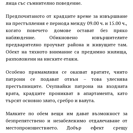
лица със съмнително поведение.
Предпочитаното от крадците време за извършване
на престъпления е периода между 09.00 ч. и 15.00 ч.,
когато повечето домове остават без пряко
наблюдение. Обикновено извършителите
предварително проучват района и живущите там.
Обект на тяхното внимание са предимно жилища,
разположени на ниските етажи.
Особено примамливи се оказват вратите, чиито
патрони се подават отвън – това улеснява
престъпниците. Счупвайки патрона на входната
врата, крадците проникват в апартамента, като
търсят основно злато, сребро и валута.
Малките по обем вещи им дават възможност за
безпрепятствено и незабележимо отдалечаване от
местопроизшествието. Добър ефект срещу