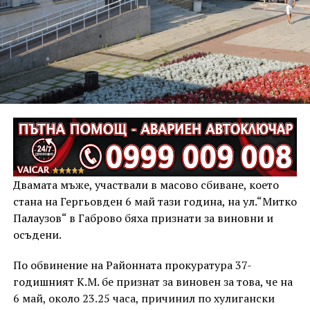
Двамата мъже, участвали в масово сбиване, което
стана на Гергьовден 6 май тази година, на ул.“Митко
Палаузов“ в Габрово бяха признати за виновни и
осъдени.
По обвинение на Районната прокуратура 37-
годишният К.М. бе признат за виновен за това, че на
6 май, около 23.25 часа, причинил по хулигански