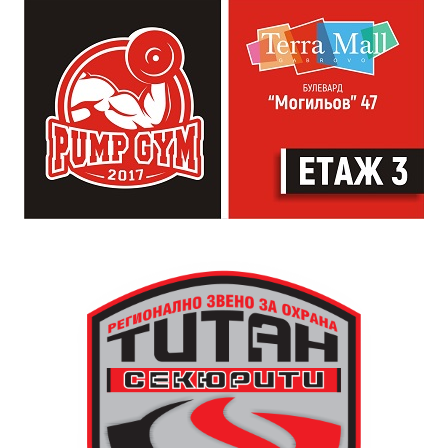
от професионалното им ниво. Събитието е различно
– то не е концерт, а споделено преживяване, в което
всеки участва по свой начин. Няма сцена или
официална програма, няма предварително обявени
изпълнители и разделение между публика и
артисти. Всеки е добре дошъл да пее, свири или
просто да преживее звездопад, изпълнен с музика,
падащи звезди и желания.
За да улесни всички желаещи да се включат,
Младежки център – Габрово осигурява безплатен
транспорт до местността Градище. Електрическият
автобус ще тръгне в 19:30 ч. от пл. „Възраждане“, а
обратно към града в 00:00 ч. – от паркинга до
поляната. Вземете със себе си връхна дреха и одеяло
или шалте! За повече информация тел. 0887907075.