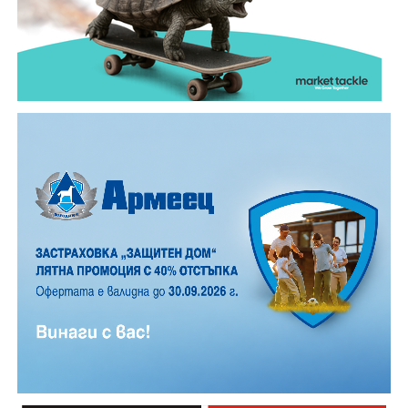
малък, но все пак много по- голям, отколкото в
обикновена лятна вечер.
12 АВГУСТ (сряда)
19:00ч. „Книга за книга“ – донеси книга, вземи си
друга, обсъди заглавия и автори с други читатели
20:00ч. Концерт на група МОЛЕЦ, GoGo,
Zov&Vakavliev, Toria
21:30ч. Коктейли и музика
Младежкият център кани и всички млади хора,
които свират на китара, да се включат – независимо