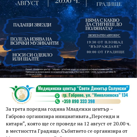
На 13 август организаторите са предвидили
занимания и за здрав дух, и за здраво тяло.
Инструкторката по пилатес и йога Йоанна Петрова
от FitLab ще се погрижи за добрия тонус с групова
тренировка от 19.00 ч., а след това ще има мозъчна
атака с куиз вечер за обща култура. Вечерта ще
приключи с прожекция на новия български
комедиен филм „Брънч за начинаещи“ – в парка,
За трета поредна година Младежки център –
под звездното дряновско небе.
Габрово организира инициативата „Персеиди и
китари“, която ще се проведе на 12 август от 20.00 ч.
в местността Градище. Събитието се организира от