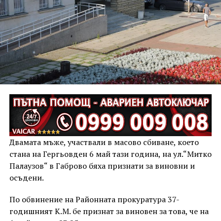
Двамата мъже, участвали в масово сбиване, което
стана на Гергьовден 6 май тази година, на ул.“Митко
Палаузов“ в Габрово бяха признати за виновни и
осъдени.
По обвинение на Районната прокуратура 37-
годишният К.М. бе признат за виновен за това, че на