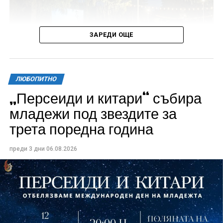
ЗАРЕДИ ОЩЕ
ЛЮБОПИТНО
„Персеиди и китари“ събира
Всички събития ще се проведат в парк „Максим
младежи под звездите за
Райкович“, срещу часовниковата кула, с вход
трета поредна година
свободен. Програмата ще започне на 12 август с
концерт на група Молец и талантливите млади
преди 3 дни
06.08.2026
изпълнители GoGo, Toria, ZoV & Vakavliev.