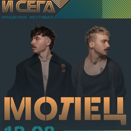
в областта на носа, и охлузни рани, довели до
разстройство на здравето, неопасно за живота.
Престъплението бе класифицирано по чл.131 ал.1
т.12 пр.1, вр. чл.130 ал.1 от НК, като А.Н. е освободен
от наказателна отговорност и му е наложено
административно наказание по реда на чл.78а ал.1
от НК – глоба в размер на 306,77 евро.
С постановление на Районна прокуратура-Габрово
В.А. е бил задържан за срок до 72 часа, а с
определение на Районен съд-Габрово спрямо него е
взета мярка за неотклонение „домашен арест“.
Съдебният акт е окончателен.