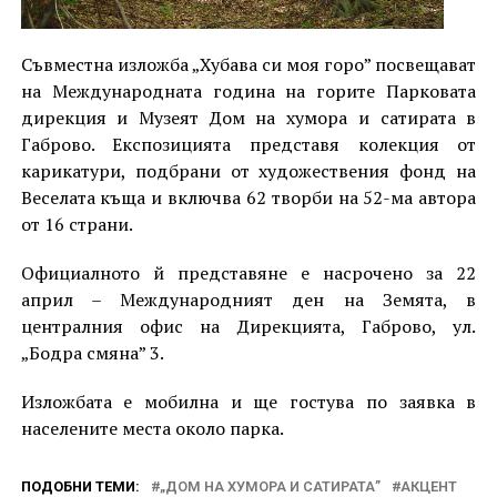
Съвместна изложба „Хубава си моя горо” посвещават
на Международната година на горите Парковата
дирекция и Музеят Дом на хумора и сатирата в
Габрово. Експозицията представя колекция от
карикатури, подбрани от художествения фонд на
Веселата къща и включва 62 творби на 52-ма автора
от 16 страни.
Официалното й представяне е насрочено за 22
април – Международният ден на Земята, в
централния офис на Дирекцията, Габрово, ул.
„Бодра смяна” 3.
Изложбата е мобилна и ще гостува по заявка в
населените места около парка.
ПОДОБНИ ТЕМИ:
„ДОМ НА ХУМОРА И САТИРАТА”
АКЦЕНТ