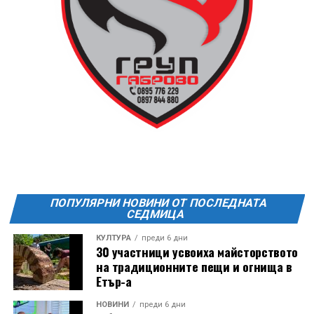
13 АВГУСТ (четвъртък)
19:00ч Групова тренировка с Йоанна Петрова от
FitLab
20:00ч. Куиз вечер за обща култура
21:30ч. Прожекция на филма “Брънч за начинаещи”
Ще бъде хубаво – не някога и някъде, а тук и сега!
Фестивалът се организира по случай
Международния ден на младежта, който се
отбеляава редовно в Дряново от дълги години.
ПОПУЛЯРНИ НОВИНИ ОТ ПОСЛЕДНАТА
СЕДМИЦА
КУЛТУРА
преди 6 дни
30 участници усвоиха майсторството
на традиционните пещи и огнища в
Етър-а
НОВИНИ
преди 6 дни