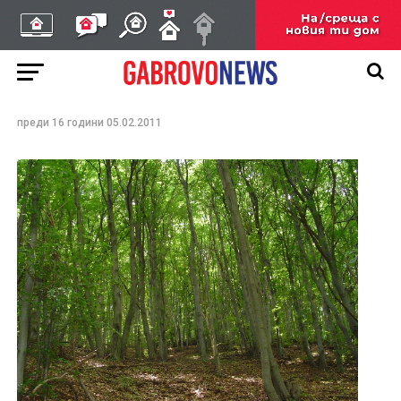
Изложба – посветена на
Международната година
на горите
преди 16 години
05.02.2011