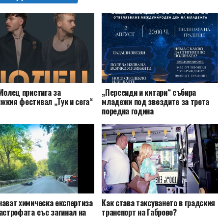
Молец пристига за
„Персеиди и китари“ събира
жкия фестивал „Тук и сега“
младежи под звездите за трета
поредна година
чават химическа експертиза
Как става таксуването в градския
астрофата със загинал на
транспорт на Габрово?