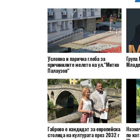
Условна и парична глоба за
Група 
причинилите мелето на ул.“Митко
Младе
Палаузов“
Габрово е кандидат за европейска
Назна
столица на културата през 2032 г
по кат