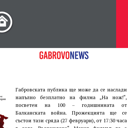
ж!“
канската
Габровската публика ще може да се наслади
напълно безплатно на филма „На нож!“,
посветен на 100 – годишнината от
Балканската война. Прожекцията ще се
състои тази сряда (27 февруари), от 17:30 часа