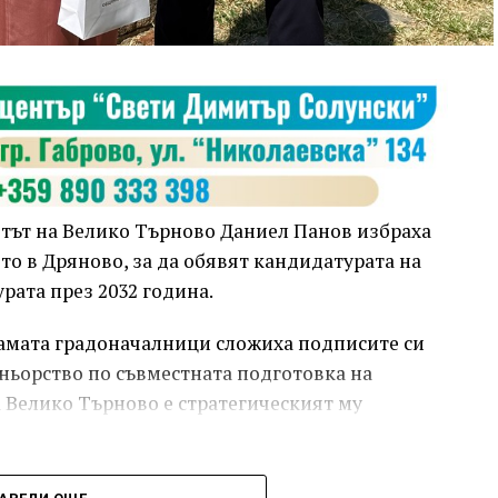
етът на Велико Търново Даниел Панов избраха
о в Дряново, за да обявят кандидатурата на
рата през 2032 година.
Двамата градоначалници сложиха подписите си
ньорство по съвместната подготовка на
а Велико Търново е стратегическият му