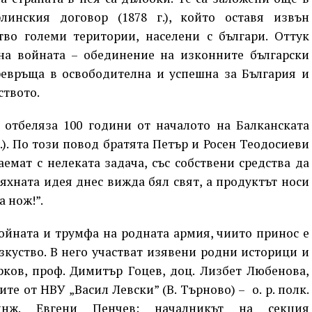
линския договор (1878 г.), който оставя извън
тво големи територии, населени с българи. Оттук
на войната – обединение на изконните български
ревръща в освободителна и успешна за България и
ството.
а отбеляза 100 години от началото на Балканската
.). По този повод братята Петър и Росен Теодосиеви
аемат с нелеката задача, със собствени средства да
хната идея днес вижда бял свят, а продуктът носи
 нож!”.
ойната и трумфа на родната армия, чиито принос е
куство. В него участват изявени родни историци и
рков, проф. Димитър Гоцев, доц. Лизбет Любенова,
те от НВУ „Васил Левски” (В. Търново) – о. р. полк.
нж. Евгени Пенчев; началникът на секция