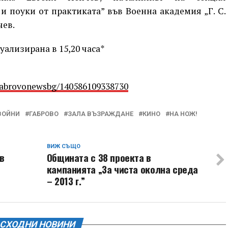
 поуки от практиката” във Военна академия „Г. С.
чев.
ализирана в 15,20 часа*
Gabrovonewsbg/140586109338730
ВОЙНИ
ГАБРОВО
ЗАЛА ВЪЗРАЖДАНЕ
КИНО
НА НОЖ!
ВИЖ СЪЩО
в
Общината с 38 проекта в
кампанията „За чиста околна среда
– 2013 г.”
СХОДНИ НОВИНИ