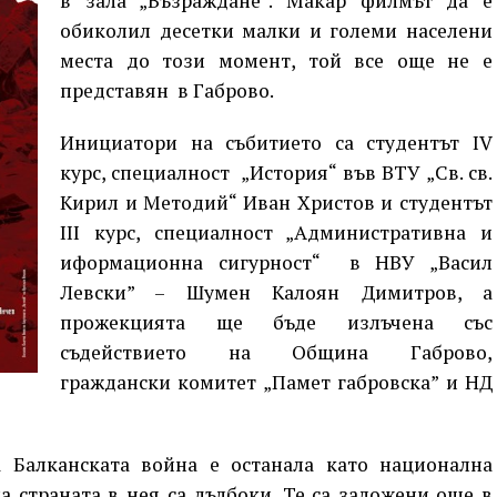
в зала „Възраждане“. Макар филмът да е
обиколил десетки малки и големи населени
места до този момент, той все още не е
представян в Габрово.
Инициатори на събитието са студентът IV
курс, специалност „История“ във ВТУ „Св. св.
Кирил и Методий“ Иван Христов и студентът
III курс, специалност „Административна и
иформационна сигурност“ в НВУ „Васил
Левски” – Шумен Калоян Димитров, а
прожекцията ще бъде излъчена със
съдействието на Община Габрово,
граждански комитет „Памет габровска” и НД
 Балканската война е останала като национална
а страната в нея са дълбоки. Те са заложени още в