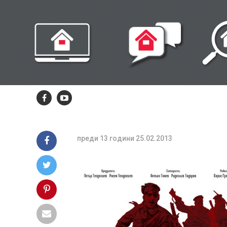
КУЛТУРА
Прожекция на
филма „На но
Филм посветен на 100 – годишнината от Бал
война
преди 13 години
25.02.2013