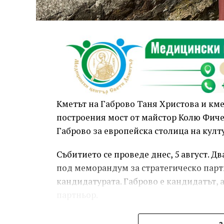
Кметът на Габрово Таня Христова и км
построения мост от майстор Колю Фичет
Габрово за европейска столица на култу
Събитието се проведе днес, 5 август. 
под меморандум за стратегическо парт
кандидатурата. Габрово е кандидатът, 
партньор.