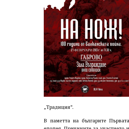
„Традиция”.
В паметта на българите Първата
епопея. Причините за участието н