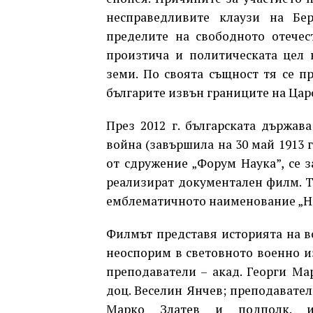
несправедливите клаузи на Бер
пределите на свободното отечес
произтича и политическата цел 
земи. По своята същност тя се п
българите извън границите на Цар
През 2012 г. българската държав
война (завършила на 30 май 1913 г
от сдружение „Форум Наука”, се з
реализират документален филм. Тя
емблематичното наименование „На
Филмът представя историята на в
неоспорим в световното военно из
преподаватели – акад. Георги Ма
доц. Веселин Янчев; преподаватели
Марко Златев и подполк. и