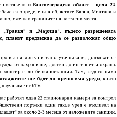
т поставени
в Благоевградска област – цели 22
.
обаче са определени в областите Варна, Монтана и
разположени в границите на населени места.
, „Тракия” и „Марица”, където разрешената
ас, планът предвижда да се разположат общо
процес на допълнително уточняване, допълват от
ужда от захранване, достъп до интернет и охрана.
ги монтират до бензиностанции. Там, където няма
атаджиите ще бдят до преносими уреди
, които
 научаваме от bTV.
нас работят едва 22 стационарни камери за контрол
бществени поръчки един такъв уред е възлизал на
зплащат” за около 2-3 месеца от наложените санкции.