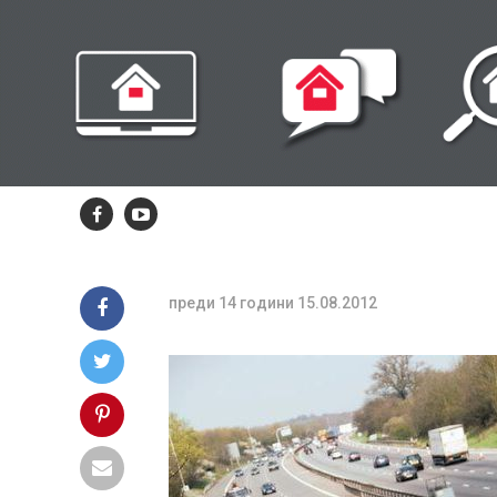
173 нови каме
ще дебнат по
пътищата
Уредите трябва да бъдат монтирани до края 
г.
преди 14 години
15.08.2012