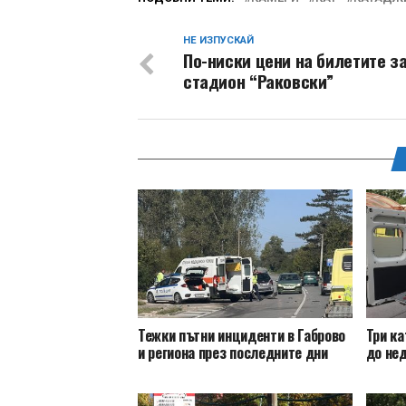
НЕ ИЗПУСКАЙ
По-ниски цени на билетите з
стадион “Раковски”
Тежки пътни инциденти в Габрово
Три ка
и региона през последните дни
до нед