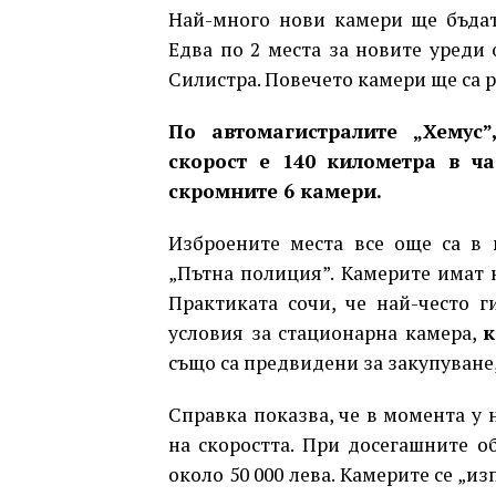
Най-много нови камери ще бъда
Едва по 2 места за новите уреди 
Силистра. Повечето камери ще са 
По автомагистралите „Хемус”
скорост е 140 километра в ч
скромните 6 камери.
Изброените места все още са в 
„Пътна полиция”. Камерите имат н
Практиката сочи, че най-често 
условия за стационарна камера,
к
също са предвидени за закупуване,
Справка показва, че в момента у 
на скоростта. При досегашните о
около 50 000 лева. Камерите се „и