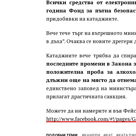
Всички средства от електронн
година Фонд за пътна безопас
придобивки на катаджиите.
Вече тече търг на вътрешното мин
в дъха”. Очаква се новите дрегери д
Катаджиите вече трябва да спир
последните промени в Закона 
положителна проба за алкохол
длъжни още на място да отнема
единствено заповед на министъра
прилагат драстичната санкция.
Можете да ни намерите и във Фейсб
http://www.facebook.com/#!/pages/
ПОДОБНИ ТЕМИ:
КАМЕРИ
КАТ
КАТАДЖ