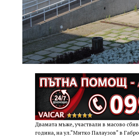
Двамата мъже, участвали в масово сбива
година, на ул.“Митко Палаузов“ в Габр