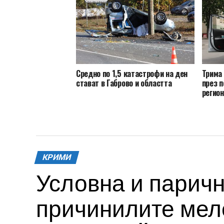
Средно по 1,5 катастрофи на ден
Трима
стават в Габрово и областта
през п
регио
КРИМИ
Условна и паричн
причинилите меле