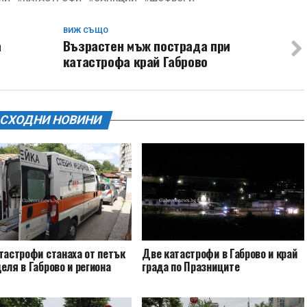
ВИЖ СЪЩО
а
Възрастен мъж пострада при
катастрофа край Габрово
СХОДНИ НОВИНИ
тастрофи станаха от петък
Две катастрофи в Габрово и край
еля в Габрово и региона
града по Празниците