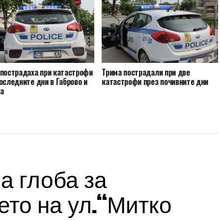
 пострадаха при катастрофи
Трима пострадали при две
оследните дни в Габрово и
катастрофи през почивните дни
на
а глоба за
то на ул.“Митко