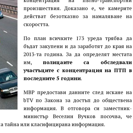
концентрация на пътно-транспортни
произшествия. Доказано е, че камерите
действат безотказно за намаляване на
скоростта.
По план всичките 173 уреда трябва да
бъдат закупени и да заработят до края на
2013-та година. За да определят местата
им,
полицаите са обследвали
участъците с концентрация на ПТП в
последните 5 години
.
МВР предостави данните след искане на
bTV по Закона за достъп до обществена
информация. В отговора си заместник-
министър Веселин Вучков посочва, че
на тайна или класифицирана информация.