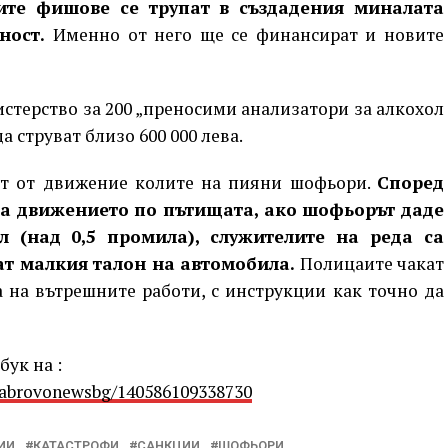
ите фишове се трупат в създадения миналата
ност.
Именно от него ще се финансират и новите
истерство за 200 „преносими анализатори за алкохол
а струват близо 600 000 лева.
ат от движение колите на пияни шофьори.
Според
за движението по пътищата, ако шофьорът даде
 (над 0,5 промила), служителите на реда са
т малкия талон на автомобила.
Полицаите чакат
 на вътрешните работи, с инструкции как точно да
ук на :
Gabrovonewsbg/140586109338730
ИИ
КАТАСТРОФИ
САНКЦИИ
ШОФЬОРИ