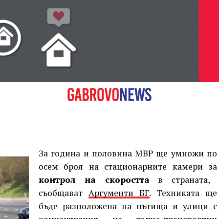
ри
на 2013
За година и половина МВР ще умножи по
осем броя на стационарните камери за
контрол на скоростта
в страната,
съобщават
Аргументи БГ
. Техниката ще
бъде разположена на пътища и улици с