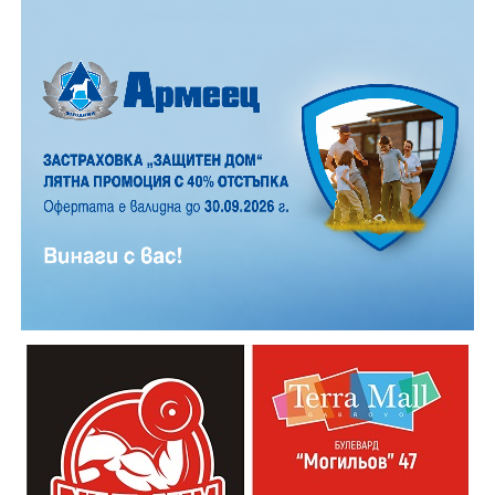
Важно е да се отбележи, че ако доближите
устройството втори път до валидатора, няма да
бъде начислена нова сума. При проверка показвате
същото устройство, с което сте валидирали.
Пътуването е по-лесно, по-бързо и по-удобно за
всички.
От 6 август хартиеният билет за обществения
транспорт в Габрово става електронен, с което ерата
на хартиените билети в приключва.
Новата
система
ще бъде достъпна за всички жители и
гости на града, които ще могат да закупуват и
валидират превозни документи по модерен и
удобен начин.