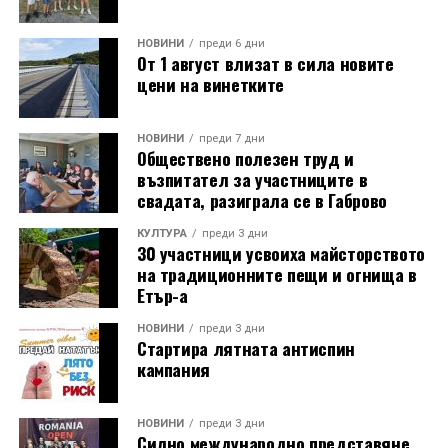
НОВИНИ
преди 6 дни
От 1 август влизат в сила новите
цени на винетките
НОВИНИ
преди 7 дни
Обществено полезен труд и
възпитател за участниците в
свадата, разиграла се в Габрово
КУЛТУРА
преди 3 дни
30 участници усвоиха майсторството
на традиционните пещи и огнища в
Етър-а
НОВИНИ
преди 3 дни
Стартира лятната антиспин
кампания
НОВИНИ
преди 3 дни
Силно международно представяне