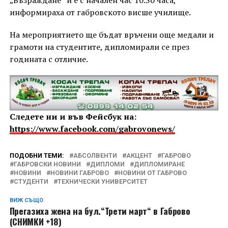
„Възраждане“ и е с начален час 10.30 часа,
информираха от габровското висше училище.
На мероприятието ще бъдат връчени още медали и
грамоти на студентите, дипломирали се през
годината с отличие.
Следете ни и във Фейсбук на:
https://www.facebook.com/gabrovonews/
ПОДОБНИ ТЕМИ:
АБСОЛВЕНТИ
АКЦЕНТ
ГАБРОВО
ГАБРОВСКИ НОВИНИ
ДИПЛОМИ
ДИПЛОМИРАНЕ
НОВИНИ
НОВИНИ ГАБРОВО
НОВИНИ ОТ ГАБРОВО
СТУДЕНТИ
ТЕХНИЧЕСКИ УНИВЕРСИТЕТ
ВИЖ СЪЩО
Прегазиха жена на бул.“Трети март“ в Габрово
(СНИМКИ +18)