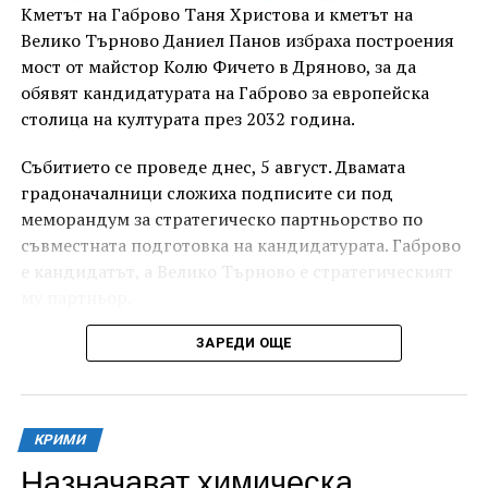
Кметът на Габрово Таня Христова и кметът на
Велико Търново Даниел Панов избраха построения
мост от майстор Колю Фичето в Дряново, за да
обявят кандидатурата на Габрово за европейска
столица на културата през 2032 година.
Събитието се проведе днес, 5 август. Двамата
градоначалници сложиха подписите си под
меморандум за стратегическо партньорство по
съвместната подготовка на кандидатурата. Габрово
е кандидатът, а Велико Търново е стратегическият
му партньор.
ЗАРЕДИ ОЩЕ
КРИМИ
Назначават химическа