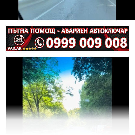
инициативи български града могат да вървят
заедно“, коментира тя.
„Това не е партньорство, което ще разпределя
ресурси. То ще предостави възможност на
Централна България да демонстрира своя
потенциал и да превърне културата в двигател за
развитие, привличане на хора и инвестиции“,
допълни още Христова.