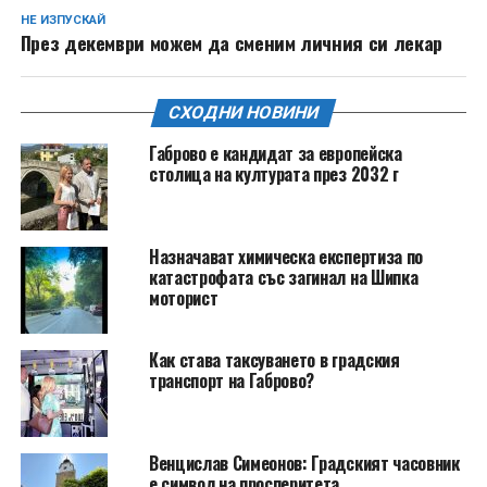
НЕ ИЗПУСКАЙ
През декември можем да сменим личния си лекар
СХОДНИ НОВИНИ
Габрово е кандидат за европейска
столица на културата през 2032 г
Назначават химическа експертиза по
катастрофата със загинал на Шипка
моторист
Как става таксуването в градския
транспорт на Габрово?
Венцислав Симеонов: Градският часовник
е символ на просперитета