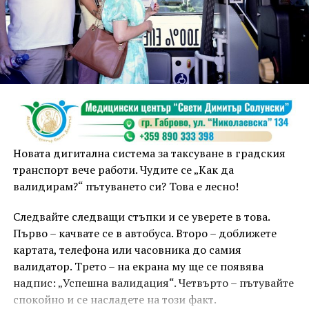
Неотложните следствени действия са извършени от
екип на ОД на МВР – Габрово съвместно с
автоексперт, като на място са изготвени и снимки.
Извършена е аутопсия на тялото на пострадалия и е
назначена съдебномедицинска експертиза.
Предстои назначаването на автотехническа
Предстои изработването на обща стратегия,
експертиза относно причините и механизма на
културна програма и поредица от съвместни
Новата дигитална система за таксуване в градския
възникналото пътнотранспортно произшествие.
инициативи, които да обединят потенциала на
транспорт вече работи. Чудите се „Как да
двата града. Подписаният меморандум поставя
На полицейските органи са възложени оперативно –
валидирам?“ пътуването си? Това е лесно!
основите на бъдещото сътрудничество между
издирвателни мероприятия, свързани с
институциите, културните организации и местните
Следвайте следващи стъпки и се уверете в това.
установяване на предходно преминали по трасето
общности в региона.
Първо – качвате се в автобуса. Второ – доближете
на инкриминираната дата моторни превозни
картата, телефона или часовника до самия
средства, с евентуално последвало
През идните месеци към подготовката на
валидатор. Трето – на екрана му ще се появява
компрометиране на пътната настилка.
кандидатурата ще бъдат привлечени
надпис: „Успешна валидация“. Четвърто – пътувайте
представители на културния сектор, образованието,
Във връзка с изясняване на този въпрос предстои
спокойно и се насладете на този факт.
бизнеса и граждански организации.