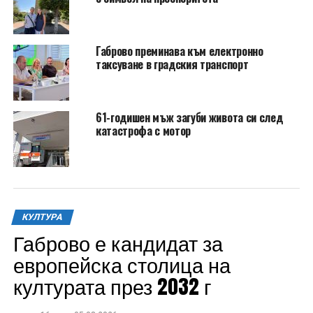
Габрово преминава към електронно
таксуване в градския транспорт
61-годишен мъж загуби живота си след
катастрофа с мотор
КУЛТУРА
Габрово е кандидат за
европейска столица на
културата през 2032 г