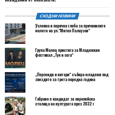
СХОДНИ НОВИНИ
Условна и парична глоба за причинилите
мелето на ул.“Митко Палаузов“
Група Молец пристига за Младежкия
фестивал „Тук и сега“
„Персеиди и китари“ събира младежи под
звездите за трета поредна година
Габрово е кандидат за европейска
столица на културата през 2032 г