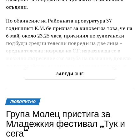
осъдени.
По обвинение на Районната прокуратура 37-
годишният К.М. бе признат за виновен за това, че на
6 май, около 23.25 часа, причинил по хулигански
подбуди средни телесни повреди на две лица –
средна телесна повреда на С.Г. изразяваща се в
мозъчно сътресение със загуба на съзнание, довело
до разстройство на здравето, временно опасно за
живота, и лека телесна повреда на Х.С., която бе с
ЗАРЕДИ ОЩЕ
порезна рана на петия пръст на дясната ръка,
довела до разстройство на здравето, неопасно за
живота.
ЛЮБОПИТНО
За извършеното престъпление 37-годишният бе
Група Молец пристига за
осъден с наложено наказание 1 година и 8 месеца
Младежкия фестивал „Тук и
лишаване от свобода, чието изпълнение бб отложено
сега“
за срок от 4 години и 6 месеца.