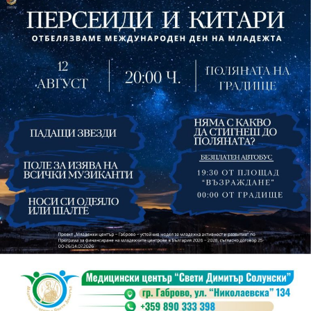
На 13 август организаторите са предвидили
занимания и за здрав дух, и за здраво тяло.
Инструкторката по пилатес и йога Йоанна Петрова
от FitLab ще се погрижи за добрия тонус с групова
тренировка от 19.00 ч., а след това ще има мозъчна
атака с куиз вечер за обща култура. Вечерта ще
приключи с прожекция на новия български