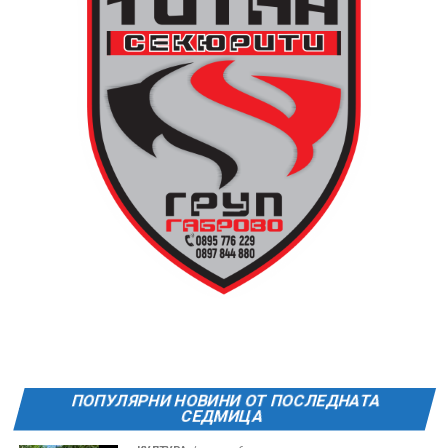
поляната. Вземете със себе си връхна дреха и одеяло
или шалте! За повече информация тел. 0887907075.
13 АВГУСТ (четвъртък)
19:00ч Групова тренировка с Йоанна Петрова от
FitLab
20:00ч. Куиз вечер за обща култура
21:30ч. Прожекция на филма “Брънч за начинаещи”
Ще бъде хубаво – не някога и някъде, а тук и сега!
Фестивалът се организира по случай
Международния ден на младежта, който се
отбеляава редовно в Дряново от дълги години.
ПОПУЛЯРНИ НОВИНИ ОТ ПОСЛЕДНАТА
СЕДМИЦА