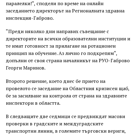
паралелки!“, сподели по време на онлайн
заседанието директорът на Регионалната здравна
инспекция-Габрово.
“Преди няколко дни направих съвещание с
директорите на всички образователни институции и
те имат готовност за прилагане на ротационен
принцип на обучение. Аз лично го подкрепям“,
допълни от своя страна началникът на РУО-Габрово
Георги Маринов.
Второто решение, което днес бе прието на
провелото се заседание на Областния кризисен щаб,
бе за засилване на контрола от страна на здравните
инспектори в областта.
В следващите две седмици се предвиждат масови
проверки в градските и междуградските
транспортни линии, в големите търговски вериги,