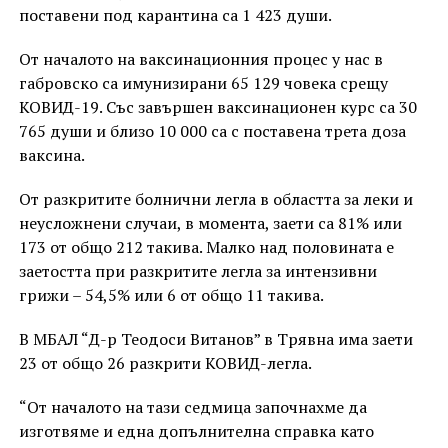
поставени под карантина са 1 423 души.
От началото на ваксинационния процес у нас в
габровско са имунизирани 65 129 човека срещу
КОВИД-19. Със завършен ваксинационен курс са 30
765 души и близо 10 000 са с поставена трета доза
ваксина.
От разкритите болнични легла в областта за леки и
неусложнени случаи, в момента, заети са 81% или
173 от общо 212 такива. Малко над половината е
заетостта при разкритите легла за интензивни
грижи – 54,5% или 6 от общо 11 такива.
В МБАЛ “Д-р Теодоси Витанов” в Трявна има заети
23 от общо 26 разкрити КОВИД-легла.
“От началото на тази седмица започнахме да
изготвяме и една допълнителна справка като