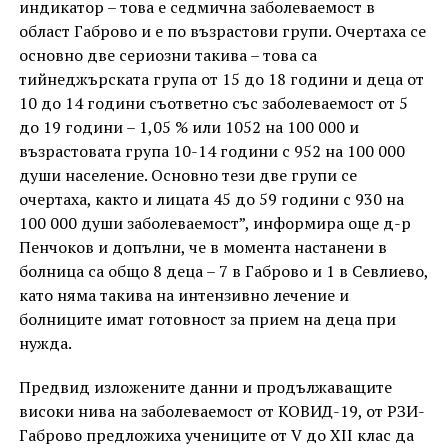
индикатор – това е седмична заболеваемост в
област Габрово и е по възрастови групи. Очертаха се
основно две сериозни такива – това са
тийнеджърската група от 15 до 18 години и деца от
10 до 14 години съответно със заболеваемост от 5
до 19 години – 1,05 % или 1052 на 100 000 и
възрастовата група 10-14 години с 952 на 100 000
души население. Основно тези две групи се
очертаха, както и лицата 45 до 59 години с 930 на
100 000 души заболеваемост”, информира още д-р
Пенчоков и допълни, че в момента настанени в
болница са общо 8 деца – 7 в Габрово и 1 в Севлиево,
като няма такива на интензивно лечение и
болниците имат готовност за прием на деца при
нужда.
Предвид изложените данни и продължаващите
високи нива на заболеваемост от КОВИД-19, от РЗИ-
Габрово предложиха учениците от V до XII клас да