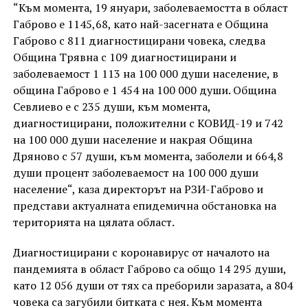
“Към момента, 19 януари, заболеваемостта в област
Габрово е 1145,68, като най-засегната е Община
Габрово с 811 диагностицирани човека, следва
Община Трявна с 109 диагностицирани и
заболеваемост 1 113 на 100 000 души население, в
община Габрово е 1 454 на 100 000 души. Община
Севлиево е с 235 души, към момента,
диагностицирани, положителни с КОВИД-19 и 742
на 100 000 души население и накрая Община
Дряново с 57 души, към момента, заболели и 664,8
души процент заболеваемост на 100 000 души
население“, каза директорът на РЗИ-Габрово и
представи актуалната епидемична обстановка на
територията на цялата област.
Диагностицирани с коронавирус от началото на
пандемията в област Габрово са общо 14 295 души,
като 12 056 души от тях са преборили заразата, а 804
човека са загубили битката с нея. Към момента