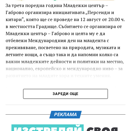
комедиен филм „Брънч за начинаещи“ – в парка,
За трета поредна година Младежки център –
под звездното дряновско небе.
Габрово организира инициативата „Персеиди и
китари“, която ще се проведе на 12 август от 20.00 ч.
в местността Градище. Събитието се организира от
Младежки център – Габрово и целта му е да
отбележи Международния ден на младежта с
преживяване, посветено на природата, музиката и
летните нощи, а също така и да напомни колко са
важни младежките дейности и политики на местно,
национално, европейско и международно ниво – за
развитието на младите хора и техните умения.
Вечерта е в пика на метеорния поток „Персеиди“ –
ЗАРЕДИ ОЩЕ
едно от най-красивите и очаквани астрономически
явления през годината. В продължение на няколко
И двете вечери ще продължи инициативата „Книга
дни Земята преминава през шлейф от частици,
за книга“ – всеки може да донесе книга от личната
РЕКЛАМА
оставени от кометата 109P/Swift-Tuttle.
си библиотека и да вземе друга. Целта е обмен на
заглавия, впечатления и приятен разговор за
Тези частици изгарят в атмосферата над нас и