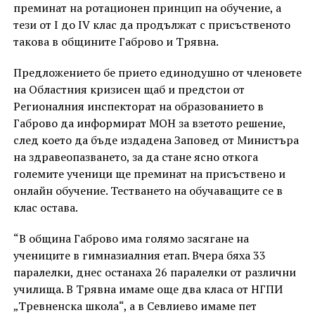
преминат на ротационен принцип на обучение, а
тези от I до IV клас да продължат с присъственото
такова в общините Габрово и Трявна.
Предложението бе прието единодушно от членовете
на Областния кризисен щаб и предстои от
Регионалния инспекторат на образованието в
Габрово да информират МОН за взетото решение,
след което да бъде издадена Заповед от Министъра
на здравеопазването, за да стане ясно откога
големите ученици ще преминат на присъствено и
онлайн обучение. Тестването на обучаващите се в
клас остава.
“В община Габрово има голямо засягане на
учениците в гимназиалния етап. Вчера бяха 33
паралелки, днес останаха 26 паралелки от различни
училища. В Трявна имаме още два класа от НГПИ
„Тревненска школа“, а в Севлиево имаме пет