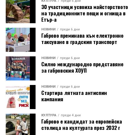
КУЛТУРА
преди 6 дни
30 участници усвоиха майсторството
на традиционните пещи и огнища в
Етър-а
НОВИНИ
преди 6 дни
Габрово преминава към електронно
таксуване в градския транспорт
НОВИНИ
преди 6 дни
Силно международно представяне
за габровския ХОУП
НОВИНИ
преди 6 дни
Стартира лятната антиспин
кампания
КУЛТУРА
преди 4 дни
Габрово е кандидат за европейска
столица на културата през 2032 г