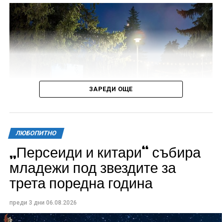
ЗАРЕДИ ОЩЕ
ЛЮБОПИТНО
„Персеиди и китари“ събира
Всички събития ще се проведат в парк „Максим
младежи под звездите за
Райкович“, срещу часовниковата кула, с вход
трета поредна година
свободен. Програмата ще започне на 12 август с
концерт на група Молец и талантливите млади
преди 3 дни
06.08.2026
изпълнители GoGo, Toria, ZoV & Vakavliev.