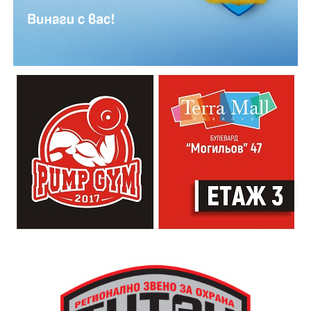
Младежкият център кани и всички млади хора,
които свират на китара, да се включат – независимо
от професионалното им ниво. Събитието е различно
– то не е концерт, а споделено преживяване, в което
всеки участва по свой начин. Няма сцена или
официална програма, няма предварително обявени
изпълнители и разделение между публика и
артисти. Всеки е добре дошъл да пее, свири или
просто да преживее звездопад, изпълнен с музика,
падащи звезди и желания.
За да улесни всички желаещи да се включат,
Младежки център – Габрово осигурява безплатен
транспорт до местността Градище. Електрическият
автобус ще тръгне в 19:30 ч. от пл. „Възраждане“, а
обратно към града в 00:00 ч. – от паркинга до