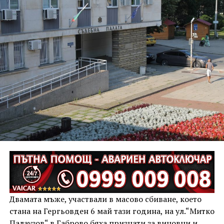
Двамата мъже, участвали в масово сбиване, което
стана на Гергьовден 6 май тази година, на ул.“Митко
Палаузов“ в Габрово бяха признати за виновни и