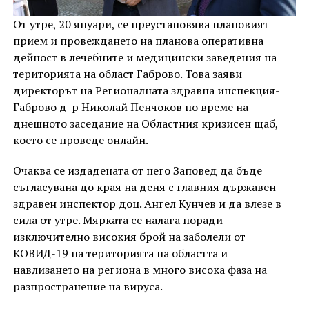
От утре, 20 януари, се преустановява плановият
прием и провеждането на планова оперативна
дейност в лечебните и медицински заведения на
територията на област Габрово. Това заяви
директорът на Регионалната здравна инспекция-
Габрово д-р Николай Пенчоков по време на
днешното заседание на Областния кризисен щаб,
което се проведе онлайн.
Очаква се издадената от него Заповед да бъде
съгласувана до края на деня с главния държавен
здравен инспектор доц. Ангел Кунчев и да влезе в
сила от утре. Мярката се налага поради
изключително високия брой на заболели от
КОВИД-19 на територията на областта и
навлизането на региона в много висока фаза на
разпространение на вируса.