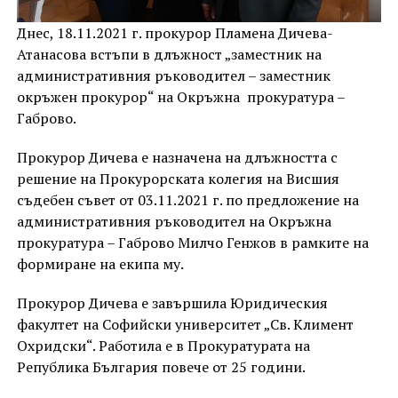
Днес, 18.11.2021 г. прокурор Пламена Дичева-
Атанасова встъпи в длъжност „заместник на
административния ръководител – заместник
окръжен прокурор“ на Окръжна прокуратура –
Габрово.
Прокурор Дичева е назначена на длъжността с
решение на Прокурорската колегия на Висшия
съдебен съвет от 03.11.2021 г. по предложение на
административния ръководител на Окръжна
прокуратура – Габрово Милчо Генжов в рамките на
формиране на екипа му.
Прокурор Дичева е завършила Юридическия
факултет на Софийски университет „Св. Климент
Охридски“. Работила е в Прокуратурата на
Република България повече от 25 години.