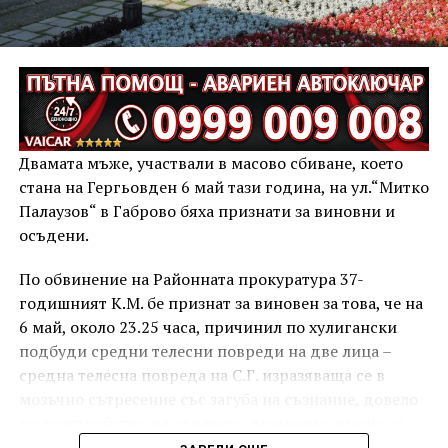
Двамата мъже, участвали в масово сбиване, което
стана на Гергьовден 6 май тази година, на ул.“Митко
Палаузов“ в Габрово бяха признати за виновни и
осъдени.
По обвинение на Районната прокуратура 37-
годишният К.М. бе признат за виновен за това, че на
6 май, около 23.25 часа, причинил по хулигански
подбуди средни телесни повреди на две лица –
средна телесна повреда на С.Г. изразяваща се в
мозъчно сътресение със загуба на съзнание, довело
до разстройство на здравето, временно опасно за
живота, и лека телесна повреда на Х.С., която бе с