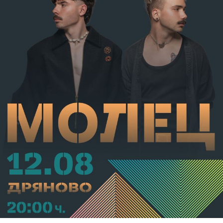
от НК – глоба в размер на 306,77 евро.
С постановление на Районна прокуратура-Габрово
В.А. е бил задържан за срок до 72 часа, а с
определение на Районен съд-Габрово спрямо него е
взета мярка за неотклонение „домашен арест“.
Съдебният акт е окончателен.