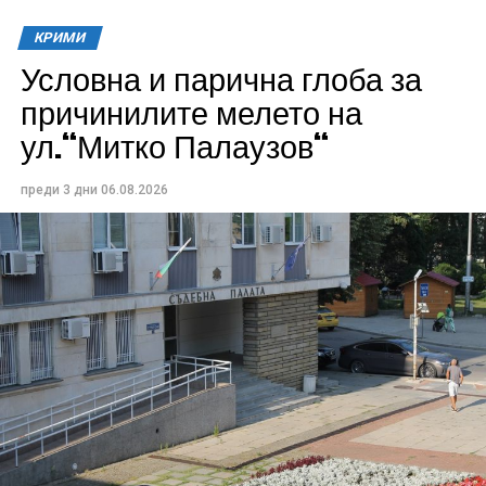
КРИМИ
Условна и парична глоба за
причинилите мелето на
ул.“Митко Палаузов“
преди 3 дни
06.08.2026