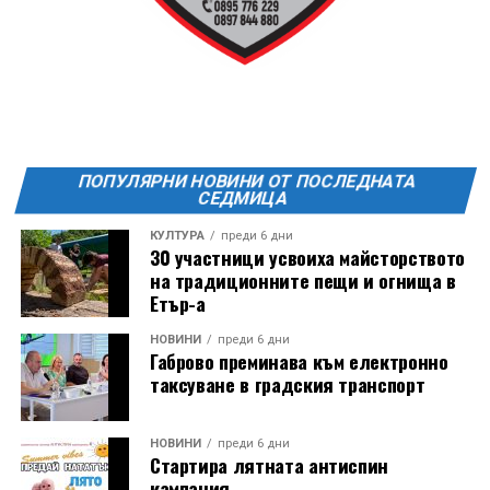
20:00ч. Куиз вечер за обща култура
21:30ч. Прожекция на филма “Брънч за начинаещи”
Ще бъде хубаво – не някога и някъде, а тук и сега!
Фестивалът се организира по случай
Международния ден на младежта, който се
отбеляава редовно в Дряново от дълги години.
ПОПУЛЯРНИ НОВИНИ ОТ ПОСЛЕДНАТА
СЕДМИЦА
КУЛТУРА
преди 6 дни
30 участници усвоиха майсторството
на традиционните пещи и огнища в
Етър-а
НОВИНИ
преди 6 дни
Габрово преминава към електронно
таксуване в градския транспорт
НОВИНИ
преди 6 дни
Стартира лятната антиспин
кампания