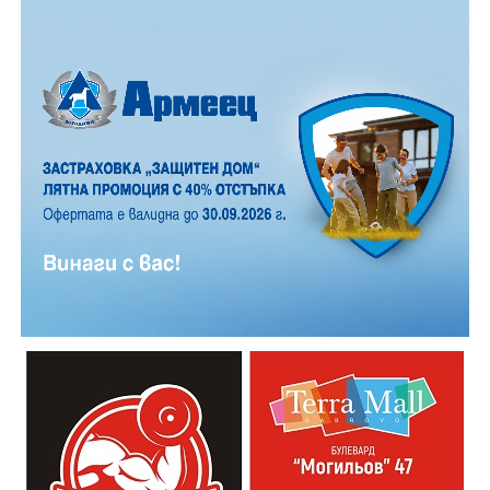
12 АВГУСТ (сряда)
19:00ч. „Книга за книга“ – донеси книга, вземи си
друга, обсъди заглавия и автори с други читатели
20:00ч. Концерт на група МОЛЕЦ, GoGo,
Zov&Vakavliev, Toria
21:30ч. Коктейли и музика
Младежкият център кани и всички млади хора,
които свират на китара, да се включат – независимо
от професионалното им ниво. Събитието е различно
– то не е концерт, а споделено преживяване, в което
всеки участва по свой начин. Няма сцена или
официална програма, няма предварително обявени
изпълнители и разделение между публика и