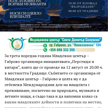
На 13 август организаторите са предвидили
занимания и за здрав дух, и за здраво тяло.
Инструкторката по пилатес и йога Йоанна Петрова
от FitLab ще се погрижи за добрия тонус с групова
тренировка от 19.00 ч., а след това ще има мозъчна
атака с куиз вечер за обща култура. Вечерта ще
приключи с прожекция на новия български
комедиен филм „Брънч за начинаещи“ – в парка,
За трета поредна година Младежки център –
под звездното дряновско небе.
Габрово организира инициативата „Персеиди и
китари“, която ще се проведе на 12 август от 20.00 ч.
в местността Градище. Събитието се организира от
Младежки център – Габрово и целта му е да
отбележи Международния ден на младежта с
преживяване, посветено на природата, музиката и
летните нощи, а също така и да напомни колко са
важни младежките дейности и политики на местно,
национално, европейско и международно ниво – за