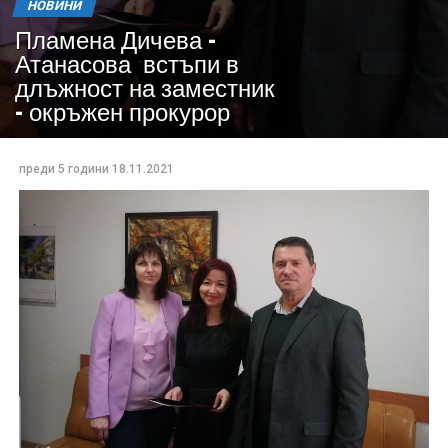
НОВИНИ
Пламена Дичева –
Атанасова встъпи в
длъжност на заместник
– окръжен прокурор
преди 5 години
18.11.2021