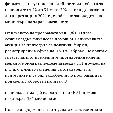
фирмите с преустановени дейности или обекти за
периодите от 22 до 31 март 2021 г. или до различни
дати през април 2021 г., съобразно заповедите на
министъра на здравеопазването.
От началото на програмата над 896 000 лева
безвъзмездна финансова помощ от Националната
агенция за приходите са получили фирми,
регистрирани в офиса на НАП в Габрово. Помощта е
за засегнати от временните противоепидемични
мерки и е била разпределена между 111 дружества
и фирми, чиито заявления са отговаряли на
критериите и са били одобрени по програмата за
подкрепа с оборотен капитал. В
национален мащаб изплатената от НАП помощ
надхвърля 131 милиона лева.
Повече информация за отпусната безвъзмездната