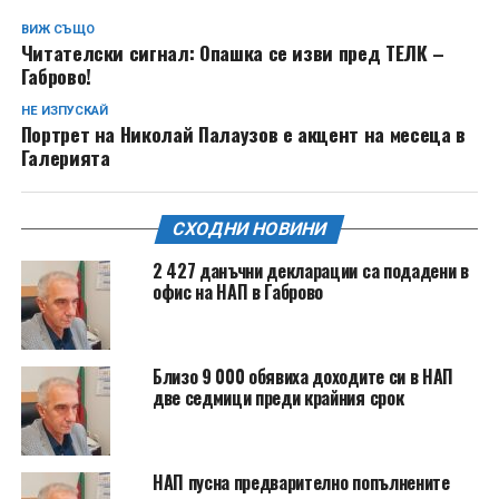
ВИЖ СЪЩО
Читателски сигнал: Опашка се изви пред ТЕЛК –
Габрово!
НЕ ИЗПУСКАЙ
Портрет на Николай Палаузов е акцент на месеца в
Галерията
СХОДНИ НОВИНИ
2 427 данъчни декларации са подадени в
офис на НАП в Габрово
Близо 9 000 обявиха доходите си в НАП
две седмици преди крайния срок
НАП пусна предварително попълнените