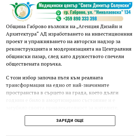
Община Габрово възложи на „Агенция Дизайн и
Архитектура“ АД изработването на инвестиционния
проект и упражняването на авторски надзор за
реконструкцията и модернизацията на Централния
общински пазар, след като дружеството спечели
обществената поръчка.
С този избор започва пътя към реалната
трансформация на едно от най-значимите
пространства в сърцето на града, което дълги
години е било в амортизирано състояние и е
загубило своята привлекателност за жителите,
младите хора и гостите на Габрово.
ЗАРЕДИ ОЩЕ