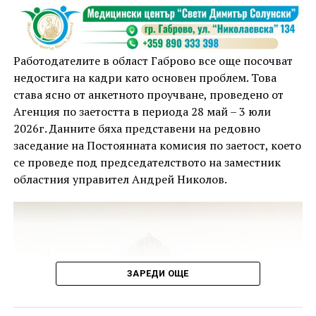
Това е първата стъпка към създаването на
съвременна, функционална и устойчива среда,
която да отговори на политиките на Габрово като
един от климатично неутралните градове в Европа.
Работодателите в област Габрово все още посочват
недостига на кадри като основен проблем. Това
„Работим за това Общински пазар Габрово да има
става ясно от анкетното проучване, проведено от
съвсем ново развитие, което ще отрази много от
Агенция по заетостта в периода 28 май – 3 юли
традициите, но по начин, който ще бъдат
2026г. Данните бяха представени на редовно
осъвременени и ще направят мястото наистина
заседание на Постоянната комисия по заетост, което
привлекателно“, подчерта кметът Таня Христова.
се проведе под председателството на заместник
областния управител Андрей Николов.
ЗАРЕДИ ОЩЕ