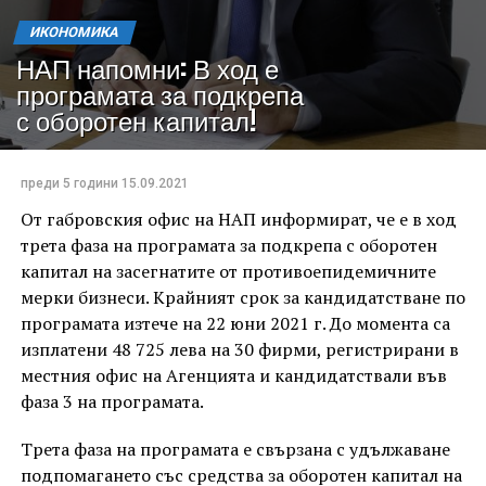
ИКОНОМИКА
НАП напомни: В ход е
програмата за подкрепа
с оборотен капитал!
преди 5 години
15.09.2021
От габровския офис на НАП информират, че е в ход
трета фаза на програмата за подкрепа с оборотен
капитал на засегнатите от противоепидемичните
мерки бизнеси. Крайният срок за кандидатстване по
програмата изтече на 22 юни 2021 г. До момента са
изплатени 48 725 лева на 30 фирми, регистрирани в
местния офис на Агенцията и кандидатствали във
фаза 3 на програмата.
Трета фаза на програмата е свързана с удължаване
подпомагането със средства за оборотен капитал на