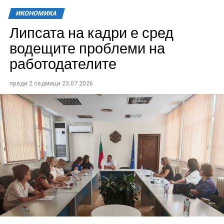
ИКОНОМИКА
Липсата на кадри е сред
водещите проблеми на
работодателите
преди 2 седмици
23.07.2026
Проектът предвижда изготвяне на пълния
инвестиционен работен проект във всички
необходими части – архитектура, конструктивни
решения, електро- и ВиК инсталации, енергийна
ефективност, ОВК, благоустройство,
паркоустройство, пътна инфраструктура и
организация на движението.