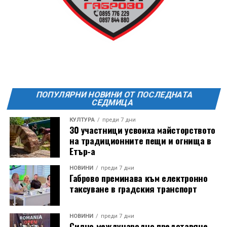
FitLab
20:00ч. Куиз вечер за обща култура
21:30ч. Прожекция на филма “Брънч за начинаещи”
Ще бъде хубаво – не някога и някъде, а тук и сега!
Фестивалът се организира по случай
Международния ден на младежта, който се
отбеляава редовно в Дряново от дълги години.
ПОПУЛЯРНИ НОВИНИ ОТ ПОСЛЕДНАТА
СЕДМИЦА
КУЛТУРА
преди 7 дни
30 участници усвоиха майсторството
на традиционните пещи и огнища в
Етър-а
НОВИНИ
преди 7 дни
Габрово преминава към електронно
таксуване в градския транспорт
НОВИНИ
преди 7 дни
Силно международно представяне