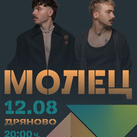
административно наказание по реда на чл.78а ал.1
от НК – глоба в размер на 306,77 евро.
С постановление на Районна прокуратура-Габрово
В.А. е бил задържан за срок до 72 часа, а с
определение на Районен съд-Габрово спрямо него е
взета мярка за неотклонение „домашен арест“.
Съдебният акт е окончателен.