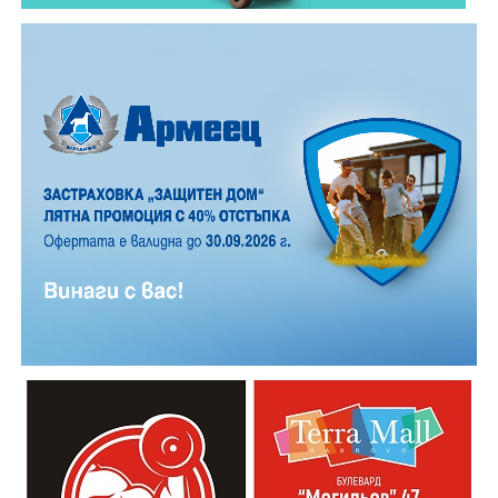
12 АВГУСТ (сряда)
19:00ч. „Книга за книга“ – донеси книга, вземи си
друга, обсъди заглавия и автори с други читатели
20:00ч. Концерт на група МОЛЕЦ, GoGo,
Zov&Vakavliev, Toria
21:30ч. Коктейли и музика
Младежкият център кани и всички млади хора,
които свират на китара, да се включат – независимо
от професионалното им ниво. Събитието е различно
– то не е концерт, а споделено преживяване, в което
всеки участва по свой начин. Няма сцена или
официална програма, няма предварително обявени