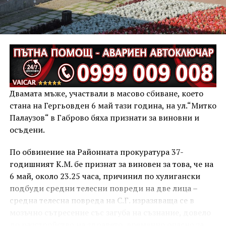
Двамата мъже, участвали в масово сбиване, което
стана на Гергьовден 6 май тази година, на ул.“Митко
Палаузов“ в Габрово бяха признати за виновни и
осъдени.
По обвинение на Районната прокуратура 37-
годишният К.М. бе признат за виновен за това, че на
6 май, около 23.25 часа, причинил по хулигански
подбуди средни телесни повреди на две лица –
средна телесна повреда на С.Г. изразяваща се в
мозъчно сътресение със загуба на съзнание, довело
до разстройство на здравето, временно опасно за