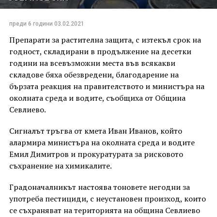
преди 6 години
03.02.2021
Препарати за растителна защита, с изтекъл срок на
годност, складирани в продължение на десетки
години на всевъзможни места във всякакви
складове бяха обезвредени, благодарение на
бързата реакция на правителството и министъра на
околната среда и водите, съобщиха от Община
Севлиево.
Сигналът тръгва от кмета Иван Иванов, който
алармира министъра на околната среда и водите
Емил Димитров и прокуратурата за рисковото
съхранение на химикалите.
Градоначалникът настоява тоновете негодни за
употреба пестициди, с неустановен произход, които
се съхраняват на територията на община Севлиево