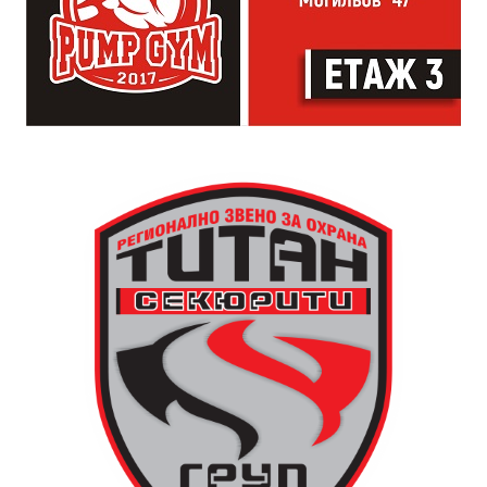
изпълнители и разделение между публика и
артисти. Всеки е добре дошъл да пее, свири или
просто да преживее звездопад, изпълнен с музика,
падащи звезди и желания.
За да улесни всички желаещи да се включат,
Младежки център – Габрово осигурява безплатен
транспорт до местността Градище. Електрическият
автобус ще тръгне в 19:30 ч. от пл. „Възраждане“, а
обратно към града в 00:00 ч. – от паркинга до
поляната. Вземете със себе си връхна дреха и одеяло
или шалте! За повече информация тел. 0887907075.
13 АВГУСТ (четвъртък)
19:00ч Групова тренировка с Йоанна Петрова от