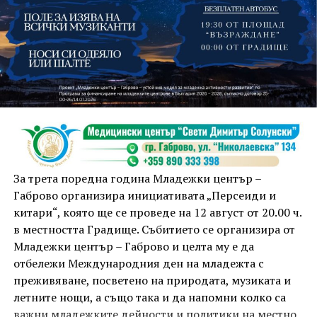
На 13 август организаторите са предвидили
занимания и за здрав дух, и за здраво тяло.
Инструкторката по пилатес и йога Йоанна Петрова
от FitLab ще се погрижи за добрия тонус с групова
тренировка от 19.00 ч., а след това ще има мозъчна
атака с куиз вечер за обща култура. Вечерта ще
приключи с прожекция на новия български
комедиен филм „Брънч за начинаещи“ – в парка,
За трета поредна година Младежки център –
под звездното дряновско небе.
Габрово организира инициативата „Персеиди и
китари“, която ще се проведе на 12 август от 20.00 ч.
в местността Градище. Събитието се организира от
Младежки център – Габрово и целта му е да
отбележи Международния ден на младежта с
преживяване, посветено на природата, музиката и
летните нощи, а също така и да напомни колко са
важни младежките дейности и политики на местно,