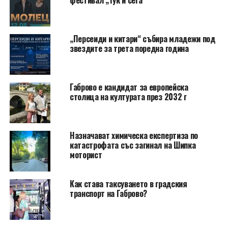
фестивал „Тук и сега“
„Персеиди и китари“ събира младежи под
звездите за трета поредна година
Габрово е кандидат за европейска
столица на културата през 2032 г
Назначават химическа експертиза по
катастрофата със загинал на Шипка
моторист
Как става таксуването в градския
транспорт на Габрово?