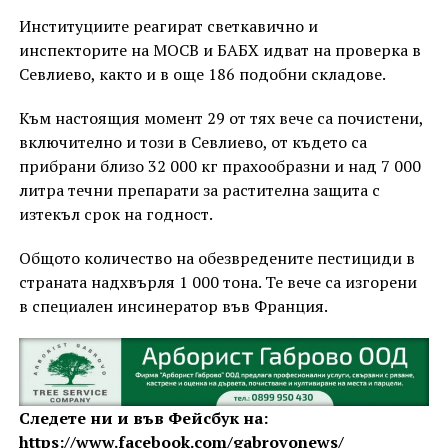
Институциите реагират светкавично и
инспекторите на МОСВ и БАБХ идват на проверка в
Севлиево, както и в още 186 подобни складове.
Към настоящия момент 29 от тях вече са почистени,
включително и този в Севлиево, от където са
прибрани близо 32 000 кг прахообразни и над 7 000
литра течни препарати за растителна защита с
изтекъл срок на годност.
Общото количество на обезвредените пестициди в
страната надхвърля 1 000 тона. Те вече са изгорени
в специален инсинератор във Франция.
Следете ни и във Фейсбук на:
https://www.facebook.com/gabrovonews/