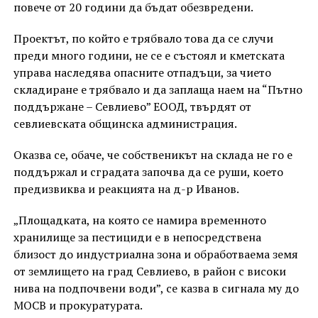
повече от 20 години да бъдат обезвредени.
Проектът, по който е трябвало това да се случи
преди много години, не се е състоял и кметската
управа наследява опасните отпадъци, за чието
складиране е трябвало и да заплаща наем на “Пътно
поддържане – Севлиево” ЕООД, твърдят от
севлиевската общинска администрация.
Оказва се, обаче, че собственикът на склада не го е
поддържал и сградата започва да се руши, което
предизвиква и реакцията на д-р Иванов.
„Площадката, на която се намира временното
хранилище за пестициди е в непосредствена
близост до индустриална зона и обработваема земя
от землището на град Севлиево, в район с високи
нива на подпочвени води”, се казва в сигнала му до
МОСВ и прокуратурата.