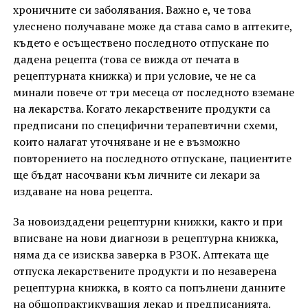
хроничните си заболявания. Важно е, че това
улеснено получаване може да става само в аптеките,
където е осъществено последното отпускане по
дадена рецепта (това се вижда от печата в
рецептурната книжка) и при условие, че не са
минали повече от три месеца от последното вземане
на лекарства. Когато лекарствените продукти са
предписани по специфични терапевтични схеми,
които налагат уточняване и не е възможно
повторението на последното отпускане, пациентите
ще бъдат насочвани към личните си лекари за
издаване на нова рецепта.
За новоиздадени рецептурни книжки, както и при
вписване на нови диагнози в рецептурна книжка,
няма да се изисква заверка в РЗОК. Аптеката ще
отпуска лекарствените продукти и по незаверена
рецептурна книжка, в която са попълнени данните
на общопрактикуващия лекар и предписанията.