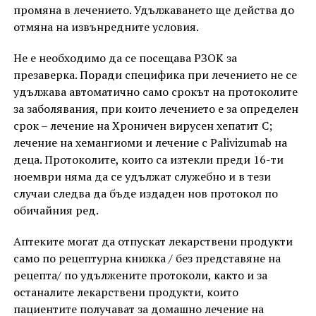
промяна в лечението. Удължаването ще действа до
отмяна на извънредните условия.
Не е необходимо да се посещава РЗОК за
презаверка. Поради специфика при лечението не се
удължава автоматично само срокът на протоколите
за заболявания, при които лечението е за определен
срок – лечение на Хроничен вирусен хепатит С;
лечение на хемангиоми и лечение с Palivizumab на
деца. Протоколите, които са изтекли преди 16-ти
ноември няма да се удължат служебно и в тези
случаи следва да бъде издаден нов протокол по
обичайния ред.
Аптеките могат да отпускат лекарствени продукти
само по рецептурна книжка / без представяне на
рецепта/ по удължените протоколи, както и за
останалите лекарствени продукти, които
пациентите получават за домашно лечение на