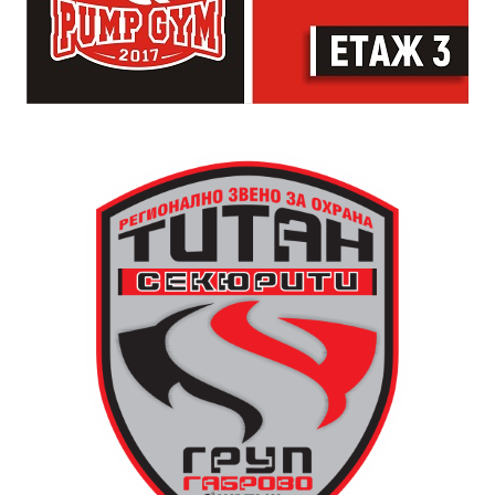
артисти. Всеки е добре дошъл да пее, свири или
просто да преживее звездопад, изпълнен с музика,
падащи звезди и желания.
За да улесни всички желаещи да се включат,
Младежки център – Габрово осигурява безплатен
транспорт до местността Градище. Електрическият
автобус ще тръгне в 19:30 ч. от пл. „Възраждане“, а
обратно към града в 00:00 ч. – от паркинга до
поляната. Вземете със себе си връхна дреха и одеяло
или шалте! За повече информация тел. 0887907075.
13 АВГУСТ (четвъртък)
19:00ч Групова тренировка с Йоанна Петрова от
FitLab