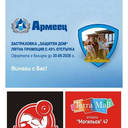
12 АВГУСТ (сряда)
19:00ч. „Книга за книга“ – донеси книга, вземи си
друга, обсъди заглавия и автори с други читатели
20:00ч. Концерт на група МОЛЕЦ, GoGo,
Zov&Vakavliev, Toria
21:30ч. Коктейли и музика
Младежкият център кани и всички млади хора,
които свират на китара, да се включат – независимо
от професионалното им ниво. Събитието е различно
– то не е концерт, а споделено преживяване, в което
всеки участва по свой начин. Няма сцена или
официална програма, няма предварително обявени
изпълнители и разделение между публика и