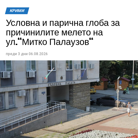
КРИМИ
Условна и парична глоба за
причинилите мелето на
ул.“Митко Палаузов“
преди 3 дни
06.08.2026