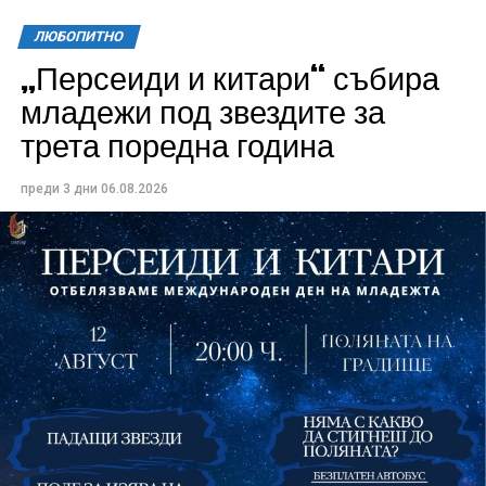
ЛЮБОПИТНО
„Персеиди и китари“ събира
Всички събития ще се проведат в парк „Максим
младежи под звездите за
Райкович“, срещу часовниковата кула, с вход
трета поредна година
свободен. Програмата ще започне на 12 август с
концерт на група Молец и талантливите млади
преди 3 дни
06.08.2026
изпълнители GoGo, Toria, ZoV & Vakavliev.