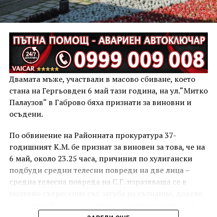
Двамата мъже, участвали в масово сбиване, което
стана на Гергьовден 6 май тази година, на ул.“Митко
Палаузов“ в Габрово бяха признати за виновни и
осъдени.
По обвинение на Районната прокуратура 37-
годишният К.М. бе признат за виновен за това, че на
6 май, около 23.25 часа, причинил по хулигански
подбуди средни телесни повреди на две лица –
средна телесна повреда на С.Г. изразяваща се в
мозъчно сътресение със загуба на съзнание, довело
до разстройство на здравето, временно опасно за
живота, и лека телесна повреда на Х.С., която бе с