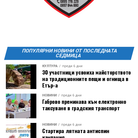
20:00ч. Куиз вечер за обща култура
21:30ч. Прожекция на филма “Брънч за начинаещи”
Ще бъде хубаво – не някога и някъде, а тук и сега!
Фестивалът се организира по случай
Международния ден на младежта, който се
отбеляава редовно в Дряново от дълги години.
ПОПУЛЯРНИ НОВИНИ ОТ ПОСЛЕДНАТА
СЕДМИЦА
КУЛТУРА
преди 6 дни
30 участници усвоиха майсторството
на традиционните пещи и огнища в
Етър-а
НОВИНИ
преди 6 дни
Габрово преминава към електронно
таксуване в градския транспорт
НОВИНИ
преди 6 дни
Стартира лятната антиспин
кампания