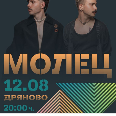
от НК – глоба в размер на 306,77 евро.
С постановление на Районна прокуратура-Габрово
В.А. е бил задържан за срок до 72 часа, а с
определение на Районен съд-Габрово спрямо него е
взета мярка за неотклонение „домашен арест“.
Съдебният акт е окончателен.