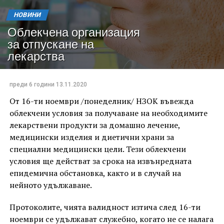
НОВИНИ
Облекчена организация
за отпускане на
лекарства
преди 6 години
13.11.2020
От 16-ти ноември /понеделник/ НЗОК въвежда
облекчени условия за получаване на необходимите
лекарствени продукти за домашно лечение,
медицински изделия и диетични храни за
специални медицински цели. Тези облекчени
условия ще действат за срока на извънредната
епидемична обстановка, както и в случай на
нейното удължаване.
Протоколите, чията валидност изтича след 16-ти
ноември се удължават служебно, когато не се налага