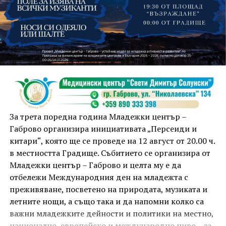
На 13 август организаторите са предвидили
занимания и за здрав дух, и за здраво тяло.
Инструкторката по пилатес и йога Йоанна Петрова
от FitLab ще се погрижи за добрия тонус с групова
тренировка от 19.00 ч., а след това ще има мозъчна
атака с куиз вечер за обща култура. Вечерта ще
приключи с прожекция на новия български
комедиен филм „Брънч за начинаещи“ – в парка,
За трета поредна година Младежки център –
под звездното дряновско небе.
Габрово организира инициативата „Персеиди и
китари“, която ще се проведе на 12 август от 20.00 ч.
в местността Градище. Събитието се организира от
Младежки център – Габрово и целта му е да
отбележи Международния ден на младежта с
преживяване, посветено на природата, музиката и
летните нощи, а също така и да напомни колко са
важни младежките дейности и политики на местно,
национално, европейско и международно ниво – за