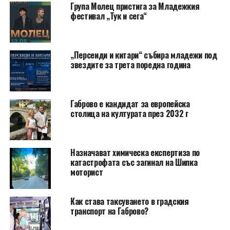
Група Молец пристига за Младежкия
фестивал „Тук и сега“
„Персеиди и китари“ събира младежи под
звездите за трета поредна година
Габрово е кандидат за европейска
столица на културата през 2032 г
Назначават химическа експертиза по
катастрофата със загинал на Шипка
моторист
Как става таксуването в градския
транспорт на Габрово?