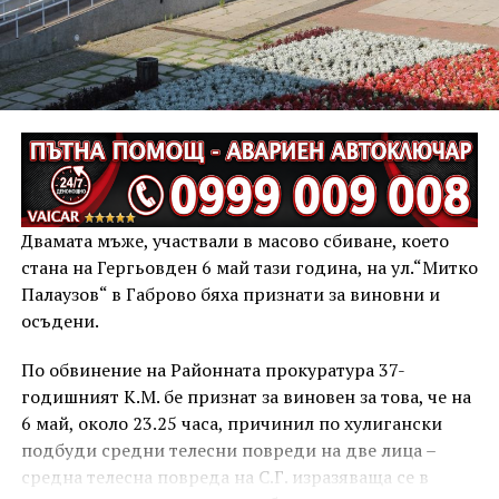
Двамата мъже, участвали в масово сбиване, което
стана на Гергьовден 6 май тази година, на ул.“Митко
Палаузов“ в Габрово бяха признати за виновни и
осъдени.
По обвинение на Районната прокуратура 37-
годишният К.М. бе признат за виновен за това, че на
6 май, около 23.25 часа, причинил по хулигански
подбуди средни телесни повреди на две лица –
средна телесна повреда на С.Г. изразяваща се в