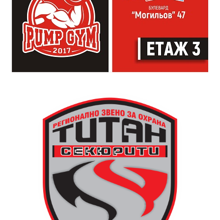
официална програма, няма предварително обявени
изпълнители и разделение между публика и
артисти. Всеки е добре дошъл да пее, свири или
просто да преживее звездопад, изпълнен с музика,
падащи звезди и желания.
За да улесни всички желаещи да се включат,
Младежки център – Габрово осигурява безплатен
транспорт до местността Градище. Електрическият
автобус ще тръгне в 19:30 ч. от пл. „Възраждане“, а
обратно към града в 00:00 ч. – от паркинга до
поляната. Вземете със себе си връхна дреха и одеяло
или шалте! За повече информация тел. 0887907075.
13 АВГУСТ (четвъртък)