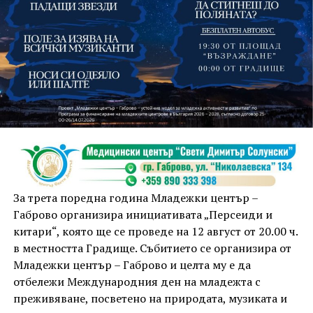
На 13 август организаторите са предвидили
занимания и за здрав дух, и за здраво тяло.
Инструкторката по пилатес и йога Йоанна Петрова
от FitLab ще се погрижи за добрия тонус с групова
тренировка от 19.00 ч., а след това ще има мозъчна
атака с куиз вечер за обща култура. Вечерта ще
приключи с прожекция на новия български
комедиен филм „Брънч за начинаещи“ – в парка,
За трета поредна година Младежки център –
под звездното дряновско небе.
Габрово организира инициативата „Персеиди и
китари“, която ще се проведе на 12 август от 20.00 ч.
в местността Градище. Събитието се организира от
Младежки център – Габрово и целта му е да
отбележи Международния ден на младежта с
преживяване, посветено на природата, музиката и