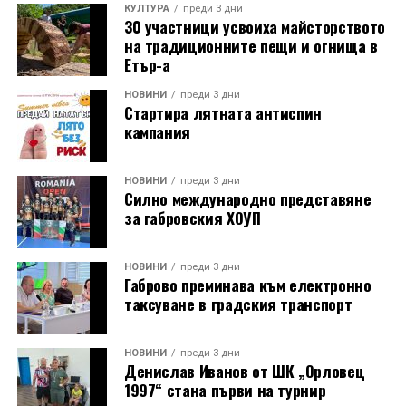
КУЛТУРА
преди 3 дни
30 участници усвоиха майсторството
на традиционните пещи и огнища в
Етър-а
НОВИНИ
преди 3 дни
Стартира лятната антиспин
кампания
НОВИНИ
преди 3 дни
Силно международно представяне
за габровския ХОУП
НОВИНИ
преди 3 дни
Габрово преминава към електронно
таксуване в градския транспорт
НОВИНИ
преди 3 дни
Денислав Иванов от ШК „Орловец
1997“ стана първи на турнир