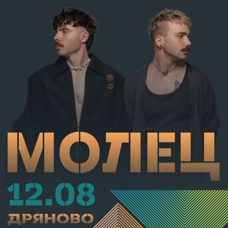
т.12 пр.1, вр. чл.130 ал.1 от НК, като А.Н. е освободен
от наказателна отговорност и му е наложено
административно наказание по реда на чл.78а ал.1
от НК – глоба в размер на 306,77 евро.
С постановление на Районна прокуратура-Габрово
В.А. е бил задържан за срок до 72 часа, а с
определение на Районен съд-Габрово спрямо него е
взета мярка за неотклонение „домашен арест“.
Съдебният акт е окончателен.