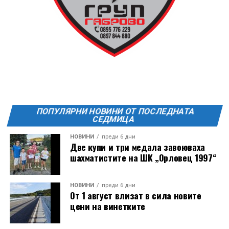
19:00ч Групова тренировка с Йоанна Петрова от
FitLab
20:00ч. Куиз вечер за обща култура
21:30ч. Прожекция на филма “Брънч за начинаещи”
Ще бъде хубаво – не някога и някъде, а тук и сега!
Фестивалът се организира по случай
Международния ден на младежта, който се
отбеляава редовно в Дряново от дълги години.
ПОПУЛЯРНИ НОВИНИ ОТ ПОСЛЕДНАТА
СЕДМИЦА
НОВИНИ
преди 6 дни
Две купи и три медала завоюваха
шахматистите на ШК „Орловец 1997“
НОВИНИ
преди 6 дни
От 1 август влизат в сила новите
цени на винетките