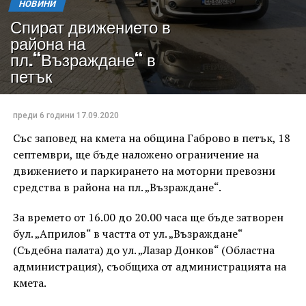
НОВИНИ
Спират движението в
района на
пл.“Възраждане“ в
петък
преди 6 години
17.09.2020
Със заповед на кмета на община Габрово в петък, 18
септември, ще бъде наложено ограничение на
движението и паркирането на моторни превозни
средства в района на пл. „Възраждане“.
За времето от 16.00 до 20.00 часа ще бъде затворен
бул. „Априлов“ в частта от ул. „Възраждане“
(Съдебна палата) до ул. „Лазар Донков“ (Областна
администрация), съобщиха от администрацията на
кмета.