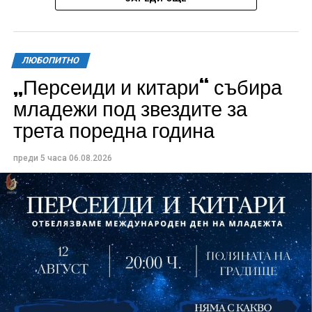
ЛЮБОПИТНО
„Персеиди и китари“ събира
Всички събития ще се проведат в парк „Максим
младежи под звездите за
Райкович“, срещу часовниковата кула, с вход
трета поредна година
свободен. Програмата ще започне на 12 август с
концерт на група Молец и талантливите млади
преди 5 часа
06.08.2026
изпълнители GoGo, Toria, ZoV & Vakavliev.