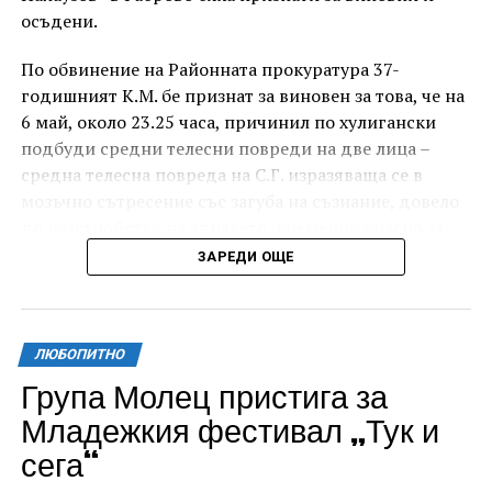
осъдени.
По обвинение на Районната прокуратура 37-
годишният К.М. бе признат за виновен за това, че на
6 май, около 23.25 часа, причинил по хулигански
подбуди средни телесни повреди на две лица –
средна телесна повреда на С.Г. изразяваща се в
мозъчно сътресение със загуба на съзнание, довело
до разстройство на здравето, временно опасно за
живота, и лека телесна повреда на Х.С., която бе с
ЗАРЕДИ ОЩЕ
порезна рана на петия пръст на дясната ръка,
довела до разстройство на здравето, неопасно за
живота.
ЛЮБОПИТНО
За извършеното престъпление 37-годишният бе
Група Молец пристига за
осъден с наложено наказание 1 година и 8 месеца
Младежкия фестивал „Тук и
лишаване от свобода, чието изпълнение бб отложено
сега“
за срок от 4 години и 6 месеца.