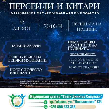
На 13 август организаторите са предвидили
занимания и за здрав дух, и за здраво тяло.
Инструкторката по пилатес и йога Йоанна Петрова
от FitLab ще се погрижи за добрия тонус с групова
тренировка от 19.00 ч., а след това ще има мозъчна
атака с куиз вечер за обща култура. Вечерта ще
приключи с прожекция на новия български