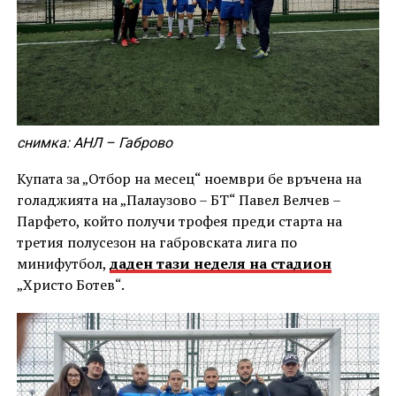
снимка: АНЛ – Габрово
Купата за „Отбор на месец“ ноември бе връчена на
голаджията на „Палаузово – БТ“ Павел Велчев –
Парфето, който получи трофея преди старта на
третия полусезон на габровската лига по
минифутбол,
даден тази неделя на стадион
„Христо Ботев“.