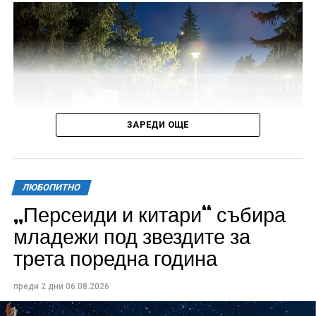
ЗАРЕДИ ОЩЕ
ЛЮБОПИТНО
„Персеиди и китари“ събира
Всички събития ще се проведат в парк „Максим
младежи под звездите за
Райкович“, срещу часовниковата кула, с вход
трета поредна година
свободен. Програмата ще започне на 12 август с
концерт на група Молец и талантливите млади
преди 2 дни
06.08.2026
изпълнители GoGo, Toria, ZoV & Vakavliev.