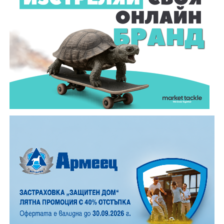
ние ги виждаме като ярки падащи звезди. На тъмно
и високо място могат да бъдат забелязани около 100
падащи звезди на час. На Градище, заради
близостта на града, броят им е значително по-
малък, но все пак много по- голям, отколкото в
обикновена лятна вечер.
12 АВГУСТ (сряда)
19:00ч. „Книга за книга“ – донеси книга, вземи си
друга, обсъди заглавия и автори с други читатели
20:00ч. Концерт на група МОЛЕЦ, GoGo,
Zov&Vakavliev, Toria
21:30ч. Коктейли и музика