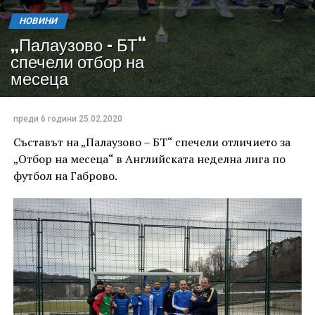
НОВИНИ
„Палаузово – БТ“
спечели отбор на
месеца
преди 6 години
25.02.2020
Съставът на „Палаузово – БТ“ спечели отличието за
„Отбор на месеца“ в Английската неделна лига по
футбол на Габрово.