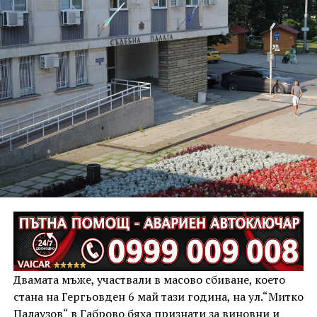
Двамата мъже, участвали в масово сбиване, което
стана на Гергьовден 6 май тази година, на ул.“Митко
Палаузов“ в Габрово бяха признати за виновни и