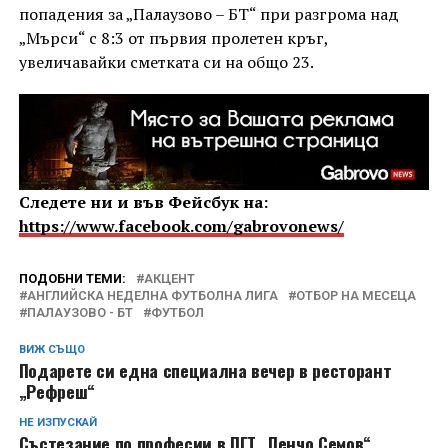
попадения за „Палаузово – БТ“ при разгрома над
„Мърси“ с 8:3 от първия пролетен кръг,
увеличавайки сметката си на общо 23.
Следете ни и във Фейсбук на:
https://www.facebook.com/gabrovonews/
ПОДОБНИ ТЕМИ:
АКЦЕНТ
АНГЛИЙСКА НЕДЕЛНА ФУТБОЛНА ЛИГА
ОТБОР НА МЕСЕЦА
ПАЛАУЗОВО - БТ
ФУТБОЛ
ВИЖ СЪЩО
Подарете си една специална вечер в ресторант
„Рефреш“
НЕ ИЗПУСКАЙ
Състезание по професии в ПГТ „Пенчо Семов“