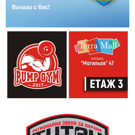
Младежкият център кани и всички млади хора,
които свират на китара, да се включат – независимо
от професионалното им ниво. Събитието е различно
– то не е концерт, а споделено преживяване, в което
всеки участва по свой начин. Няма сцена или
официална програма, няма предварително обявени
изпълнители и разделение между публика и
артисти. Всеки е добре дошъл да пее, свири или
просто да преживее звездопад, изпълнен с музика,
падащи звезди и желания.
За да улесни всички желаещи да се включат,
Младежки център – Габрово осигурява безплатен
транспорт до местността Градище. Електрическият
автобус ще тръгне в 19:30 ч. от пл. „Възраждане“, а
обратно към града в 00:00 ч. – от паркинга до