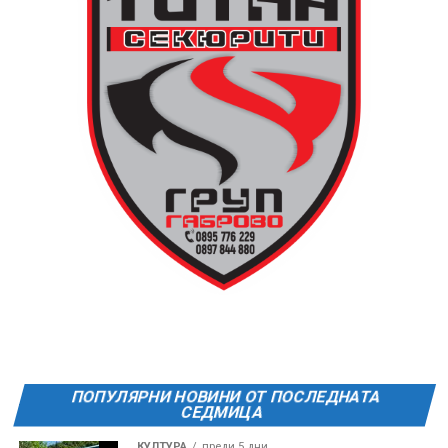
поляната. Вземете със себе си връхна дреха и одеяло
или шалте! За повече информация тел. 0887907075.
13 АВГУСТ (четвъртък)
19:00ч Групова тренировка с Йоанна Петрова от
FitLab
20:00ч. Куиз вечер за обща култура
21:30ч. Прожекция на филма “Брънч за начинаещи”
Ще бъде хубаво – не някога и някъде, а тук и сега!
Фестивалът се организира по случай
Международния ден на младежта, който се
отбеляава редовно в Дряново от дълги години.
ПОПУЛЯРНИ НОВИНИ ОТ ПОСЛЕДНАТА
СЕДМИЦА
КУЛТУРА
преди 5 дни