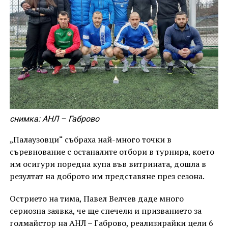
снимка: АНЛ – Габрово
„Палаузовци“ събраха най-много точки в
съревнование с останалите отбори в турнира, което
им осигури поредна купа във витрината, дошла в
резултат на доброто им представяне през сезона.
Острието на тима, Павел Велчев даде много
сериозна заявка, че ще спечели и призванието за
голмайстор на АНЛ – Габрово, реализирайки цели 6