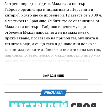
комедиен филм „Брънч за начинаещи“ – в парка,
За трета поредна година Младежки център –
под звездното дряновско небе.
Габрово организира инициативата „Персеиди и
китари“, която ще се проведе на 12 август от 20.00 ч.
в местността Градище. Събитието се организира от
Младежки център – Габрово и целта му е да
отбележи Международния ден на младежта с
преживяване, посветено на природата, музиката и
летните нощи, а също така и да напомни колко са
важни младежките дейности и политики на местно,
национално, европейско и международно ниво – за
развитието на младите хора и техните умения.
Вечерта е в пика на метеорния поток „Персеиди“ –
ЗАРЕДИ ОЩЕ
едно от най-красивите и очаквани астрономически
явления през годината. В продължение на няколко
И двете вечери ще продължи инициативата „Книга
дни Земята преминава през шлейф от частици,
за книга“ – всеки може да донесе книга от личната
РЕКЛАМА
оставени от кометата 109P/Swift-Tuttle.
си библиотека и да вземе друга. Целта е обмен на
заглавия, впечатления и приятен разговор за
Тези частици изгарят в атмосферата над нас и
литература.