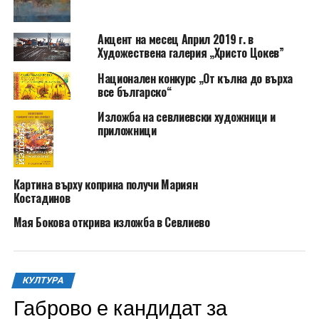
Акцент на месец Април 2019 г. в
Художествена галерия „Христо Цокев”
Национален конкурс „От кълна до върха
все българско“
Изложба на севлиевски художници и
приложници
Картина върху коприна получи Мариян
Костадинов
Мая Бокова открива изложба в Севлиево
КУЛТУРА
Габрово е кандидат за