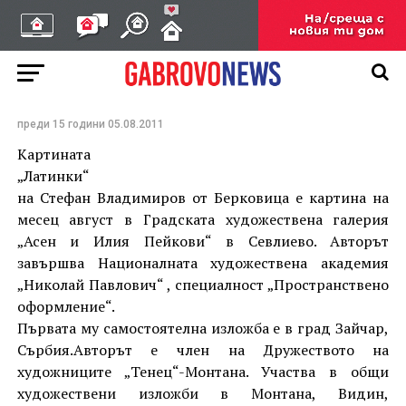
„Латинка” е картината
на месец август в
галерия „Асен и Илия
Пейкови” – Севлиево
преди 15 години
05.08.2011
Картината
„Латинки“
на Стефан Владимиров от Берковица е картина на
месец август в Градската художествена галерия
„Асен и Илия Пейкови“ в Севлиево. Авторът
завършва Националната художествена академия
„Николай Павлович“ , специалност „Пространствено
оформление“.
Първата му самостоятелна изложба е в град Зайчар,
Сърбия.Авторът е член на Дружеството на
художниците „Тенец“-Монтана. Участва в общи
художествени изложби в Монтана, Видин,