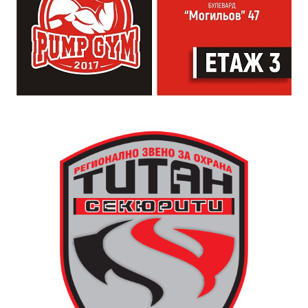
за отоплителните съоръжения. Част от курсистите
г., от майстор Илия Ковачев, който изковава
надградиха своите умения по каменна зидария,
липсващите му части. Днес неговият син, Иван
придобити в предишни издания на програмата.
Ковачев, продължава делото на баща си, като се
грижи за техническата поддръжка на механизма и
отстранява евентуални повреди.
Разказаната от Симеонов история разкрива и
любопитен детайл около самото местоположение на
новата кула. Архитект Илия Лефтеров е трябвало да
търси подходящо място за нейното изграждане, тъй
като до средата на 80-те години на нейното
оригинално място вече били построени сградите на
Община Дряново и на полицията.
Дървените елементи и носещата конструкция бяха
във фокуса на практиката, водена от реставратора
Валентин Дамянов. С отличните си комуникационни
умения и задълбочени знания той демонстрира