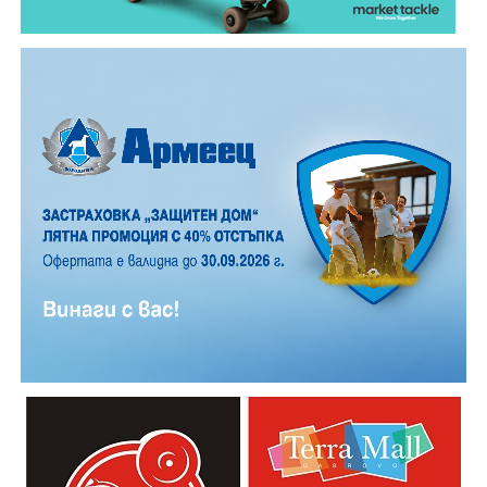
за придобитите знания и умения.
Години след разрушаването на кулата се заражда
инициатива за нейното възстановяване, обединила
местни културни дейци – сред тях творецът Иван
Практическият модул даде възможност на
Койчев и етнографът Бонка Тихова. Усилията им се
участниците да работят рамо до рамо с утвърдени
увенчават с успех и на 8 септември 1984 година
специалисти в занаята. Павел Кунчев, един от
часовниковата кула, с работещия век по-рано
признатите майстори реставратори в музей „Етър“,
механизъм, е официално открита наново. Самият
води обучението за изграждане на каменна основа
механизъм е възстановен година по-рано, през 1983