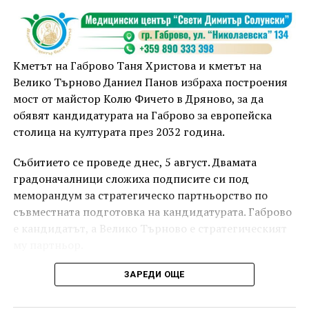
Кметът на Габрово Таня Христова и кметът на
Велико Търново Даниел Панов избраха построения
мост от майстор Колю Фичето в Дряново, за да
обявят кандидатурата на Габрово за европейска
столица на културата през 2032 година.
Събитието се проведе днес, 5 август. Двамата
градоначалници сложиха подписите си под
меморандум за стратегическо партньорство по
съвместната подготовка на кандидатурата. Габрово
е кандидатът, а Велико Търново е стратегическият
му партньор.
ЗАРЕДИ ОЩЕ