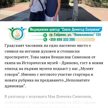
истинското партньорство. Във време, когато сякаш е
модерно да се разделяме, ние показваме, че два
значими за културата, индустрията и обществените
инициативи български града могат да вървят
заедно“, коментира тя.
Градският часовник на едно населено място е
символ на неговия духовен и стопански
просперитет. Това заяви Венцислав Симеонов от
екипа на Исторически музей – Дряново, гост в новия
епизод на първия музеен подкаст у нас „Музеят
говори“. Именно с неговото участие стартира и
новата рубрика на предаването „Непознатите
дряновци“.
„Това не е партньорство, което ще разпределя
В разговор с водещата Мая Денчева Симеонов,
ресурси. То ще предостави възможност на
който навива градския часовник от 2021 година
Централна България да демонстрира своя