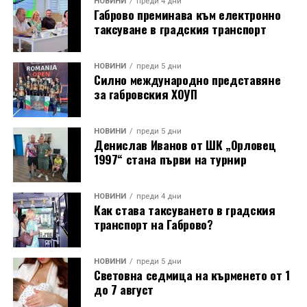
НОВИНИ
преди 4 дни
Габрово преминава към електронно
Целият епизод с участието на Венцислав Симеонов
таксуване в градския транспорт
Важна част от практическата работа бе свързана с
може да бъде изгледан в YouTube канала на
приготвянето на храната. Реставраторът Боян Генев
Исторически музей – Дряново.
запали пещта на занаятчийската чаршия още в 9:00
НОВИНИ
преди 5 дни
Силно международно представяне
часа сутринта, показвайки тънкостите при
за габровския ХОУП
подреждането на разпалките, поддържането на
температурата и равномерното разпределяне на
жарта. Точно в 14:00 часа в пещта бяха поставени
НОВИНИ
преди 5 дни
Денислав Иванов от ШК „Орловец
тавите с вечерята, която по-късно бе споделена на
1997“ стана първи на турнир
открито в нощния музей.
Лекционният модул от първия ден (31 юли)
НОВИНИ
преди 4 дни
Как става таксуването в градския
предложи теоретична основа и дискусии,
транспорт на Габрово?
свързващи историческото наследство със
съвременния начин на живот: Арх. Николай
Маринов и д-р инж. Петя Груева от сдружение
НОВИНИ
преди 5 дни
Световна седмица на кърменето от 1
„Мещра“ откриха програмата с лекция за
до 7 август
принципите на отоплителните системи в