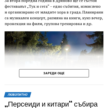
За втора поредна година в Дряново ще се състои
фестивалът „Тук и сега“ – едно събития, измислено
и организирано от младите хора в града. Планирани
са музикален концерт, размяна на книги, куиз вечер,
прожекция на филм, групова тренировка и др.
ЗАРЕДИ ОЩЕ
ЛЮБОПИТНО
„Персеиди и китари“ събира