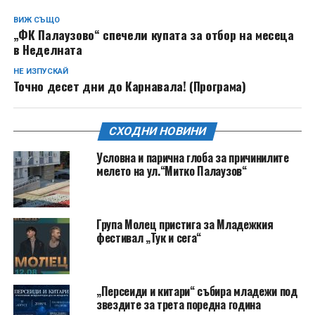
ВИЖ СЪЩО
„ФК Палаузово“ спечели купата за отбор на месеца
в Неделната
НЕ ИЗПУСКАЙ
Точно десет дни до Карнавала! (Програма)
СХОДНИ НОВИНИ
Условна и парична глоба за причинилите
мелето на ул.“Митко Палаузов“
Група Молец пристига за Младежкия
фестивал „Тук и сега“
„Персеиди и китари“ събира младежи под
звездите за трета поредна година