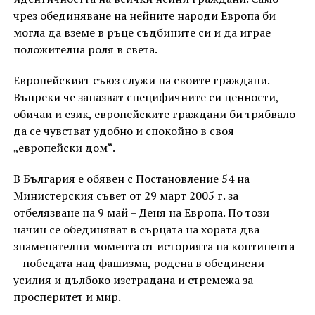
чрез обединяване на нейните народи Европа би
могла да вземе в ръце съдбините си и да играе
положителна роля в света.
Европейският съюз служи на своите граждани.
Въпреки че запазват специфичните си ценности,
обичаи и език, европейските граждани би трябвало
да се чувстват удобно и спокойно в своя
„европейски дом“.
В България е обявен с Постановление 54 на
Министерския съвет от 29 март 2005 г. за
отбелязване на 9 май – Деня на Европа. По този
начин се обединяват в сърцата на хората два
знаменателни момента от историята на континента
– победата над фашизма, родена в обединени
усилия и дълбоко изстрадана и стремежа за
просперитет и мир.