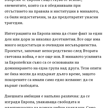
елементите, които са я обединявали при
отсъствието на правила и институции в миналото,
са били недостатъчни, за да предотвратят ужасни
трагедии.
Интеграцията на Европа няма да стане факт за един
ден или дори за няколко десетилетия. Все още има
много недостатъци и очевидни несъвършенства.
Проектът, започнат непосредствено след Втората
световна война, е все още нов. В миналото усилията
за Европейски съюз са се основавали на
доминирането на една група над друга. Тези опити
не биха могли да издържат дълго време, защото
покорените са имали само едно желание: да си
върнат свободата.
Днешната амбиция е напълно различна: да се
изгради Европа, уважаваща свободата и
идентичността на всички нейни граждани. Само