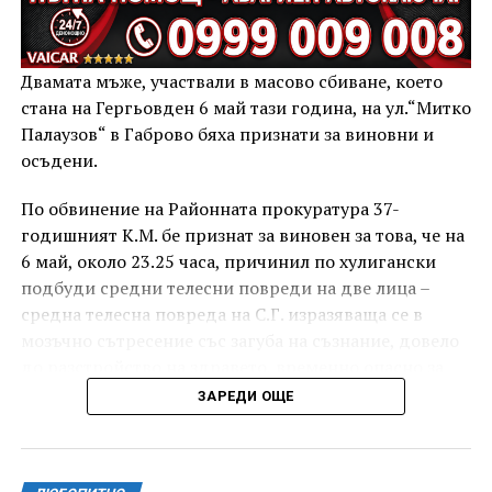
Двамата мъже, участвали в масово сбиване, което
стана на Гергьовден 6 май тази година, на ул.“Митко
Палаузов“ в Габрово бяха признати за виновни и
осъдени.
По обвинение на Районната прокуратура 37-
годишният К.М. бе признат за виновен за това, че на
6 май, около 23.25 часа, причинил по хулигански
подбуди средни телесни повреди на две лица –
средна телесна повреда на С.Г. изразяваща се в
мозъчно сътресение със загуба на съзнание, довело
до разстройство на здравето, временно опасно за
живота, и лека телесна повреда на Х.С., която бе с
ЗАРЕДИ ОЩЕ
порезна рана на петия пръст на дясната ръка,
довела до разстройство на здравето, неопасно за
живота.