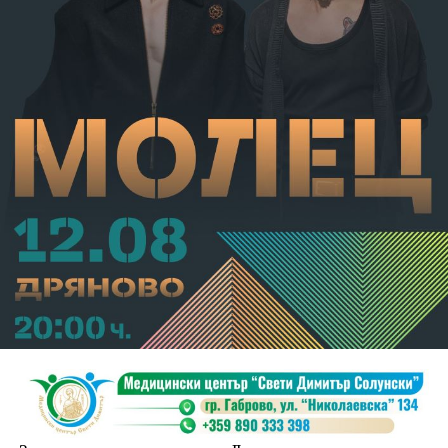
В.А. е бил задържан за срок до 72 часа, а с
определение на Районен съд-Габрово спрямо него е
взета мярка за неотклонение „домашен арест“.
Съдебният акт е окончателен.