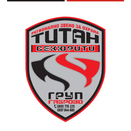
За да улесни всички желаещи да се включат,
Младежки център – Габрово осигурява безплатен
транспорт до местността Градище. Електрическият
автобус ще тръгне в 19:30 ч. от пл. „Възраждане“, а
обратно към града в 00:00 ч. – от паркинга до
поляната. Вземете със себе си връхна дреха и одеяло
или шалте! За повече информация тел. 0887907075.
13 АВГУСТ (четвъртък)
19:00ч Групова тренировка с Йоанна Петрова от
FitLab
20:00ч. Куиз вечер за обща култура
21:30ч. Прожекция на филма “Брънч за начинаещи”
Ще бъде хубаво – не някога и някъде, а тук и сега!