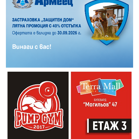
19:00ч. „Книга за книга“ – донеси книга, вземи си
друга, обсъди заглавия и автори с други читатели
20:00ч. Концерт на група МОЛЕЦ, GoGo,
Zov&Vakavliev, Toria
21:30ч. Коктейли и музика
Младежкият център кани и всички млади хора,
които свират на китара, да се включат – независимо
от професионалното им ниво. Събитието е различно
– то не е концерт, а споделено преживяване, в което
всеки участва по свой начин. Няма сцена или
официална програма, няма предварително обявени
изпълнители и разделение между публика и
артисти. Всеки е добре дошъл да пее, свири или
просто да преживее звездопад, изпълнен с музика,
падащи звезди и желания.