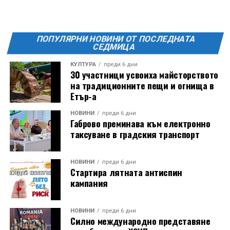
Фестивалът се организира по случай
Международния ден на младежта, който се
отбеляава редовно в Дряново от дълги години.
ПОПУЛЯРНИ НОВИНИ ОТ ПОСЛЕДНАТА
СЕДМИЦА
КУЛТУРА
преди 6 дни
30 участници усвоиха майсторството
на традиционните пещи и огнища в
Етър-а
НОВИНИ
преди 6 дни
Габрово преминава към електронно
таксуване в градския транспорт
НОВИНИ
преди 6 дни
Стартира лятната антиспин
кампания
НОВИНИ
преди 6 дни
Силно международно представяне