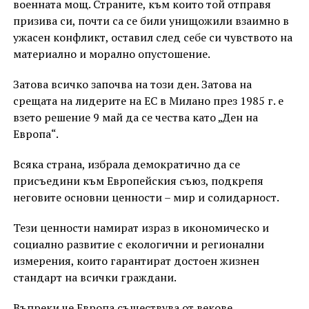
военната мощ. Страните, към които той отправя
призива си, почти са се били унищожили взаимно в
ужасен конфликт, оставил след себе си чувството на
материално и морално опустошение.
Затова всичко започва на този ден. Затова на
срещата на лидерите на ЕС в Милано през 1985 г. е
взето решение 9 май да се чества като „Ден на
Европа“.
Всяка страна, избрала демократично да се
присъедини към Европейския съюз, подкрепя
неговите основни ценности – мир и солидарност.
Тези ценности намират израз в икономическо и
социално развитие с екологични и регионални
измерения, които гарантират достоен жизнен
стандарт на всички граждани.
Въпреки че Европа съществува от векове,