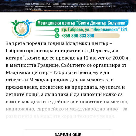
Инструкторката по пилатес и йога Йоанна Петрова
от FitLab ще се погрижи за добрия тонус с групова
тренировка от 19.00 ч., а след това ще има мозъчна
атака с куиз вечер за обща култура. Вечерта ще
приключи с прожекция на новия български
комедиен филм „Брънч за начинаещи“ – в парка,
За трета поредна година Младежки център –
под звездното дряновско небе.
Габрово организира инициативата „Персеиди и
китари“, която ще се проведе на 12 август от 20.00 ч.
в местността Градище. Събитието се организира от
Младежки център – Габрово и целта му е да
отбележи Международния ден на младежта с
преживяване, посветено на природата, музиката и
летните нощи, а също така и да напомни колко са
важни младежките дейности и политики на местно,
национално, европейско и международно ниво – за
развитието на младите хора и техните умения.
Вечерта е в пика на метеорния поток „Персеиди“ –
ЗАРЕДИ ОЩЕ