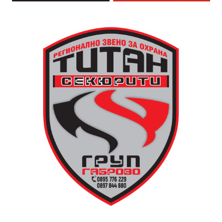
И двете вечери ще продължи инициативата „Книга
за книга“ – всеки може да донесе книга от личната
си библиотека и да вземе друга. Целта е обмен на
заглавия, впечатления и приятен разговор за
литература.