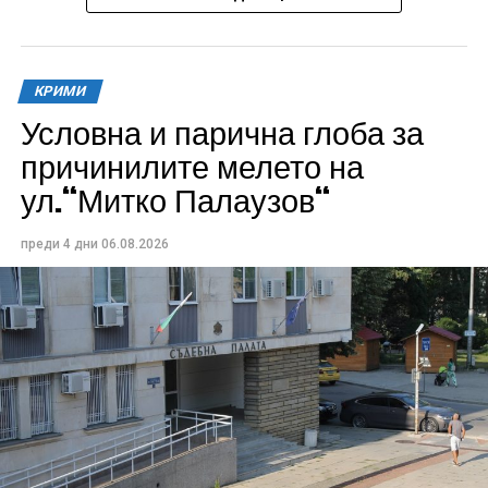
КРИМИ
Условна и парична глоба за
причинилите мелето на
ул.“Митко Палаузов“
преди 4 дни
06.08.2026
За да се гарантира безопасността на посетителите,
повредените участъци от електрическата мрежа са
изолирани, а осветителите са оставени без