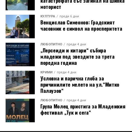
катастрофата със загинал на Шипка
моторист
КУЛТУРА
преди 6 дни
Венцислав Симеонов: Градският
часовник е символ на просперитета
ЛЮБОПИТНО
преди 4 дни
„Персеиди и китари“ събира
младежи под звездите за трета
поредна година
КРИМИ
преди 4 дни
Условна и парична глоба за
причинилите мелето на ул.“Митко
Палаузов“
ЛЮБОПИТНО
преди 4 дни
Група Молец пристига за Младежкия
фестивал „Тук и сега“
13 АВГУСТ (четвъртък)