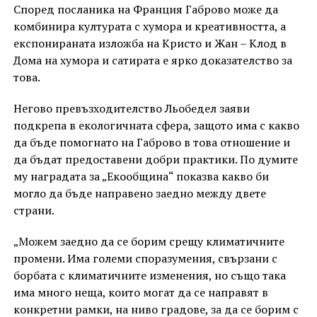
Според посланика на Франция Габрово може да
комбинира културата с хумора и креативността, а
експонираната изложба на Кристо и Жан – Клод в
Дома на хумора и сатирата е ярко доказателство за
това.
Негово превъзходителство Льобедел заяви
подкрепа в екологичната сфера, защото има с какво
да бъде помогнато на Габрово в това отношение и
да бъдат предоставени добри практики. По думите
му наградата за „Екообщина“ показва какво би
могло да бъде направено заедно между двете
страни.
„Можем заедно да се борим срещу климатичните
промени. Има големи споразумения, свързани с
борбата с климатичните изменения, но също така
има много неща, които могат да се направят в
конкретни рамки, на ниво градове, за да се борим с