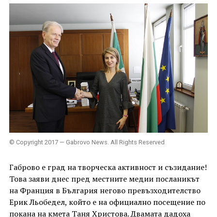
© Copyright 2017 — Gabrovo News. All Rights Reserved
Габрово е град на творческа активност и съзидание!
Това заяви днес пред местните медии посланикът
на Франция в България негово превъзходителство
Ерик Льобедел, който е на официално посещение по
покана на кмета Таня Христова. Двамата дадоха