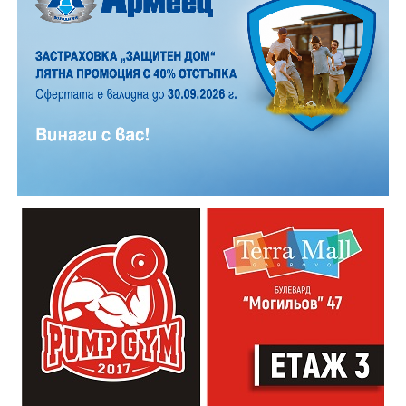
На 13 август организаторите са предвидили
занимания и за здрав дух, и за здраво тяло.
Инструкторката по пилатес и йога Йоанна Петрова
от FitLab ще се погрижи за добрия тонус с групова
тренировка от 19.00 ч., а след това ще има мозъчна
атака с куиз вечер за обща култура. Вечерта ще
приключи с прожекция на новия български
комедиен филм „Брънч за начинаещи“ – в парка,
под звездното дряновско небе.