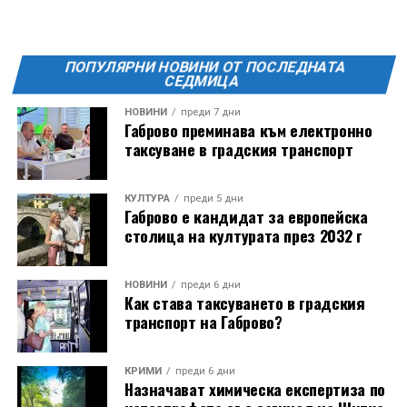
ПОПУЛЯРНИ НОВИНИ ОТ ПОСЛЕДНАТА
СЕДМИЦА
НОВИНИ
преди 7 дни
12 АВГУСТ (сряда)
Габрово преминава към електронно
19:00ч. „Книга за книга“ – донеси книга, вземи си
таксуване в градския транспорт
друга, обсъди заглавия и автори с други читатели
20:00ч. Концерт на група МОЛЕЦ, GoGo,
КУЛТУРА
преди 5 дни
Zov&Vakavliev, Toria
Габрово е кандидат за европейска
21:30ч. Коктейли и музика
столица на културата през 2032 г
НОВИНИ
преди 6 дни
Как става таксуването в градския
транспорт на Габрово?
КРИМИ
преди 6 дни
Назначават химическа експертиза по