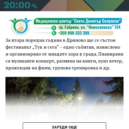
зелената зона срещу бившия Дом на книгата.
Градинските осветители там също са обект на
системни вандалски посегателства и са
възстановявани многократно.
Община Габрово призовава гражданите да пазят
За втора поредна година в Дряново ще се състои
общинската инфраструктура и при установяване на
фестивалът „Тук и сега“ – едно събития, измислено
вандалски прояви да сигнализират своевременно
и организирано от младите хора в града. Планирани
компетентните органи.
са музикален концерт, размяна на книги, куиз вечер,
прожекция на филм, групова тренировка и др.
ЗАРЕДИ ОЩЕ