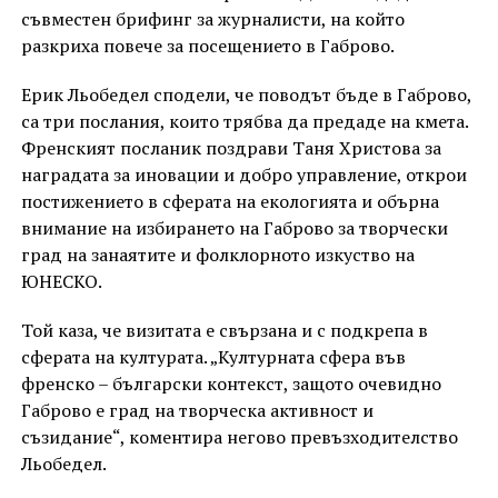
съвместен брифинг за журналисти, на който
разкриха повече за посещението в Габрово.
Ерик Льобедел сподели, че поводът бъде в Габрово,
са три послания, които трябва да предаде на кмета.
Френският посланик поздрави Таня Христова за
наградата за иновации и добро управление, открои
постижението в сферата на екологията и обърна
внимание на избирането на Габрово за творчески
град на занаятите и фолклорното изкуство на
ЮНЕСКО.
Той каза, че визитата е свързана и с подкрепа в
сферата на културата. „Културната сфера във
френско – български контекст, защото очевидно
Габрово е град на творческа активност и
съзидание“, коментира негово превъзходителство
Льобедел.