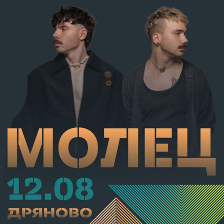
от наказателна отговорност и му е наложено
административно наказание по реда на чл.78а ал.1
от НК – глоба в размер на 306,77 евро.
С постановление на Районна прокуратура-Габрово
В.А. е бил задържан за срок до 72 часа, а с
определение на Районен съд-Габрово спрямо него е
взета мярка за неотклонение „домашен арест“.
Съдебният акт е окончателен.
Подобен проблем има и с парковото осветление в