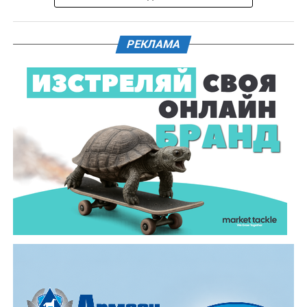
РЕКЛАМА
Всички събития ще се проведат в парк „Максим
Райкович“, срещу часовниковата кула, с вход
свободен. Програмата ще започне на 12 август с
концерт на група Молец и талантливите млади
изпълнители GoGo, Toria, ZoV & Vakavliev.