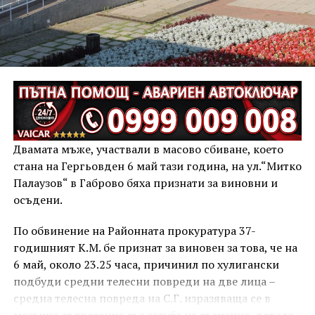
захранване. Мярката е необходима до намирането
на трайно техническо решение, което да ограничи
възможностите за вандалски посегателства и да
позволи възстановяване на осветлението.
Двамата мъже, участвали в масово сбиване, което
стана на Гергьовден 6 май тази година, на ул.“Митко
Палаузов“ в Габрово бяха признати за виновни и
осъдени.
По обвинение на Районната прокуратура 37-
годишният К.М. бе признат за виновен за това, че на
6 май, около 23.25 часа, причинил по хулигански
подбуди средни телесни повреди на две лица –
средна телесна повреда на С.Г. изразяваща се в
мозъчно сътресение със загуба на съзнание, довело