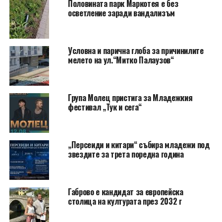
Половината парк Маркотея е без
осветление заради вандализъм
Условна и парична глоба за причинилите
мелето на ул.“Митко Палаузов“
Група Молец пристига за Младежкия
фестивал „Тук и сега“
„Персеиди и китари“ събира младежи под
звездите за трета поредна година
Габрово е кандидат за европейска
столица на културата през 2032 г