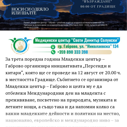
На 13 август организаторите са предвидили
занимания и за здрав дух, и за здраво тяло.
Инструкторката по пилатес и йога Йоанна Петрова
от FitLab ще се погрижи за добрия тонус с групова
тренировка от 19.00 ч., а след това ще има мозъчна
атака с куиз вечер за обща култура. Вечерта ще
приключи с прожекция на новия български
комедиен филм „Брънч за начинаещи“ – в парка,
За трета поредна година Младежки център –
под звездното дряновско небе.
Габрово организира инициативата „Персеиди и
китари“, която ще се проведе на 12 август от 20.00 ч.
в местността Градище. Събитието се организира от
Младежки център – Габрово и целта му е да
отбележи Международния ден на младежта с
преживяване, посветено на природата, музиката и
летните нощи, а също така и да напомни колко са
важни младежките дейности и политики на местно,
национално, европейско и международно ниво – за