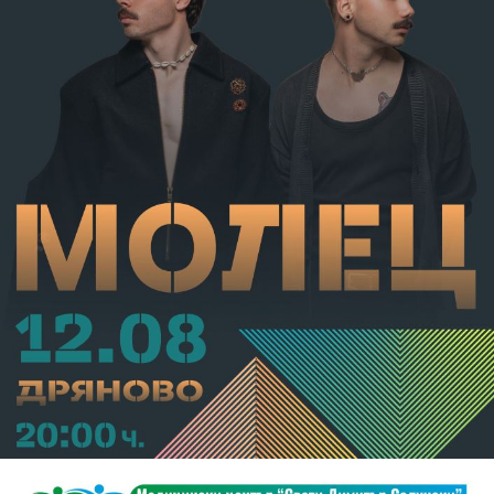
от НК – глоба в размер на 306,77 евро.
С постановление на Районна прокуратура-Габрово
В.А. е бил задържан за срок до 72 часа, а с
определение на Районен съд-Габрово спрямо него е
взета мярка за неотклонение „домашен арест“.
Съдебният акт е окончателен.