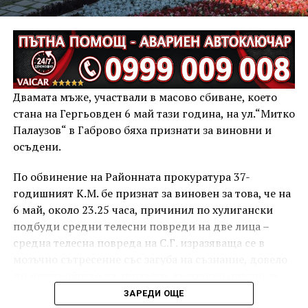
Двамата мъже, участвали в масово сбиване, което
стана на Гергьовден 6 май тази година, на ул.“Митко
Палаузов“ в Габрово бяха признати за виновни и
осъдени.
По обвинение на Районната прокуратура 37-
годишният К.М. бе признат за виновен за това, че на
6 май, около 23.25 часа, причинил по хулигански
подбуди средни телесни повреди на две лица –
средна телесна повреда на С.Г. изразяваща се в
мозъчно сътресение със загуба на съзнание, довело
до разстройство на здравето, временно опасно за
живота, и лека телесна повреда на Х.С., която бе с
ЗАРЕДИ ОЩЕ