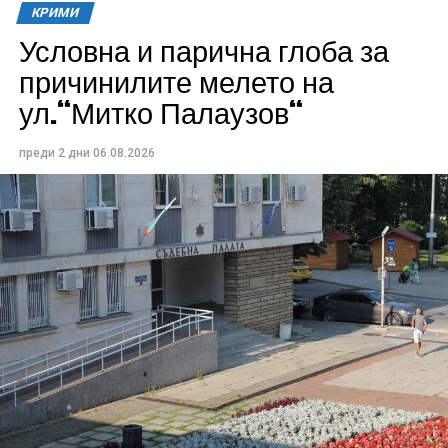
КРИМИ
Условна и парична глоба за
причинилите мелето на
ул.“Митко Палаузов“
преди 2 дни
06.08.2026