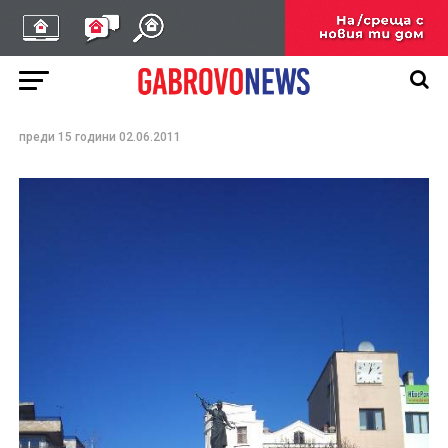
Цветя и венци за
загиналите за
свободата в Севлиево
преди 15 години
02.06.2011