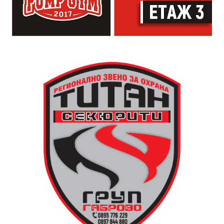
просто да преживее звездопад, изпълнен с музика,
падащи звезди и желания.
За да улесни всички желаещи да се включат,
Младежки център – Габрово осигурява безплатен
транспорт до местността Градище. Електрическият
автобус ще тръгне в 19:30 ч. от пл. „Възраждане“, а
обратно към града в 00:00 ч. – от паркинга до
поляната. Вземете със себе си връхна дреха и одеяло
или шалте! За повече информация тел. 0887907075.
13 АВГУСТ (четвъртък)
19:00ч Групова тренировка с Йоанна Петрова от
FitLab
20:00ч. Куиз вечер за обща култура