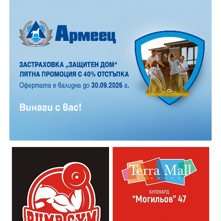
12 АВГУСТ (сряда)
19:00ч. „Книга за книга“ – донеси книга, вземи си
друга, обсъди заглавия и автори с други читатели
20:00ч. Концерт на група МОЛЕЦ, GoGo,
Zov&Vakavliev, Toria
21:30ч. Коктейли и музика
Младежкият център кани и всички млади хора,
които свират на китара, да се включат – независимо
от професионалното им ниво. Събитието е различно
– то не е концерт, а споделено преживяване, в което
всеки участва по свой начин. Няма сцена или
официална програма, няма предварително обявени
изпълнители и разделение между публика и
артисти. Всеки е добре дошъл да пее, свири или