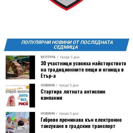
21:30ч. Прожекция на филма “Брънч за начинаещи”
Ще бъде хубаво – не някога и някъде, а тук и сега!
Фестивалът се организира по случай
Международния ден на младежта, който се
отбеляава редовно в Дряново от дълги години.
ПОПУЛЯРНИ НОВИНИ ОТ ПОСЛЕДНАТА
СЕДМИЦА
КУЛТУРА
преди 5 дни
30 участници усвоиха майсторството
на традиционните пещи и огнища в
Етър-а
НОВИНИ
преди 5 дни
Стартира лятната антиспин
кампания
НОВИНИ
преди 5 дни
Габрово преминава към електронно
таксуване в градския транспорт