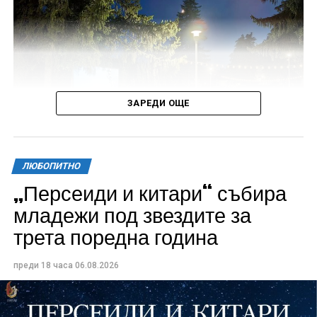
ЗАРЕДИ ОЩЕ
ЛЮБОПИТНО
„Персеиди и китари“ събира
Всички събития ще се проведат в парк „Максим
младежи под звездите за
Райкович“, срещу часовниковата кула, с вход
трета поредна година
свободен. Програмата ще започне на 12 август с
концерт на група Молец и талантливите млади
преди 18 часа
06.08.2026
изпълнители GoGo, Toria, ZoV & Vakavliev.