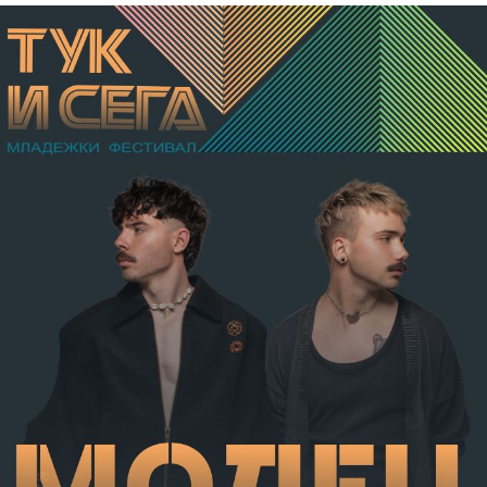
бе признат за виновен за това, че причинил по
хулигански подбуди леки телесни повреди на В.А. –
разкъсно-контузни рани в теменно-тилната област и
в областта на носа, и охлузни рани, довели до
разстройство на здравето, неопасно за живота.
Престъплението бе класифицирано по чл.131 ал.1
т.12 пр.1, вр. чл.130 ал.1 от НК, като А.Н. е освободен
от наказателна отговорност и му е наложено
административно наказание по реда на чл.78а ал.1
от НК – глоба в размер на 306,77 евро.
С постановление на Районна прокуратура-Габрово
В.А. е бил задържан за срок до 72 часа, а с
определение на Районен съд-Габрово спрямо него е
взета мярка за неотклонение „домашен арест“.
Съдебният акт е окончателен.