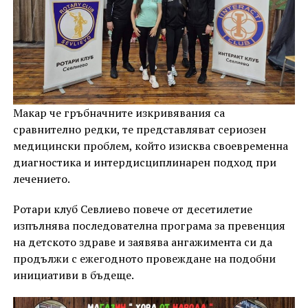
Макар че гръбначните изкривявания са
сравнително редки, те представляват сериозен
медицински проблем, който изисква своевременна
диагностика и интердисциплинарен подход при
лечението.
Ротари клуб Севлиево повече от десетилетие
изпълнява последователна програма за превенция
на детското здраве и заявява ангажимента си да
продължи с ежегодното провеждане на подобни
инициативи в бъдеще.