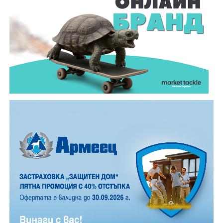
и високо място могат да бъдат забелязани около 100
падащи звезди на час. На Градище, заради
близостта на града, броят им е значително по-
малък, но все пак много по- голям, отколкото в
обикновена лятна вечер.
12 АВГУСТ (сряда)
19:00ч. „Книга за книга“ – донеси книга, вземи си
друга, обсъди заглавия и автори с други читатели
20:00ч. Концерт на група МОЛЕЦ, GoGo,
Zov&Vakavliev, Toria
21:30ч. Коктейли и музика