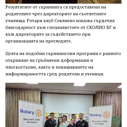
Резултатите от скрининга са предоставени на
родителите чрез директорите на съответните
училища. Ротари клуб Севлиево изказва сърдечна
благодарност към специалистите от СКОЛИО БГ и
към директорите за съдействието при
организацията на прегледите.
Целта на подобни скринингови програми е ранното
откриване на гръбначни деформации и
плоскостъпие, както и повишаването на
информираността сред родители и ученици.