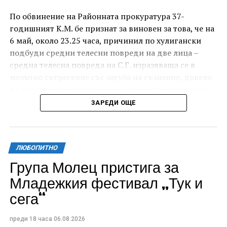
По обвинение на Районната прокуратура 37-
годишният К.М. бе признат за виновен за това, че на
6 май, около 23.25 часа, причинил по хулигански
подбуди средни телесни повреди на две лица –
средна телесна повреда на С.Г. изразяваща се в
мозъчно сътресение със загуба на съзнание, довело
до разстройство на здравето, временно опасно за
живота, и лека телесна повреда на Х.С., която бе с
ЗАРЕДИ ОЩЕ
порезна рана на петия пръст на дясната ръка,
довела до разстройство на здравето, неопасно за
живота.
ЛЮБОПИТНО
За извършеното престъпление 37-годишният бе
Група Молец пристига за
осъден с наложено наказание 1 година и 8 месеца
Младежкия фестивал „Тук и
лишаване от свобода, чието изпълнение бб отложено
сега“
за срок от 4 години и 6 месеца.
Съучастникът му, с инициали А.Н. на 19 години, пък
преди 18 часа
06.08.2026