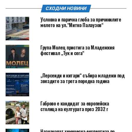
СХОДНИ НОВИНИ
Условна и парична глоба за причинилите
мелето на ул.“Митко Палаузов“
Група Молец пристига за Младежкия
фестивал „Тук и сега“
„Персеиди и китари“ събира младежи под
звездите за трета поредна година
Габрово е кандидат за европейска
столица на културата през 2032 г
Назначават химическа експертиза по