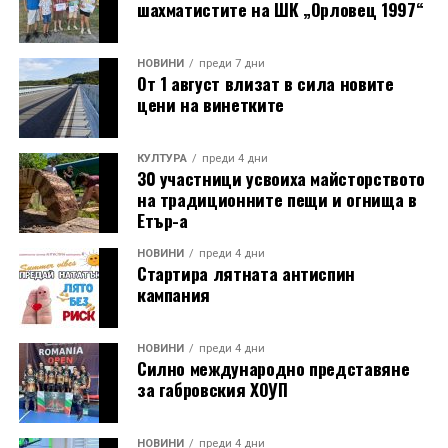
шахматистите на ШК „Орловец 1997“
НОВИНИ
преди 7 дни
От 1 август влизат в сила новите
цени на винетките
КУЛТУРА
преди 4 дни
30 участници усвоиха майсторството
на традиционните пещи и огнища в
Етър-а
НОВИНИ
преди 4 дни
Стартира лятната антиспин
кампания
НОВИНИ
преди 4 дни
Силно международно представяне
за габровския ХОУП
НОВИНИ
преди 4 дни