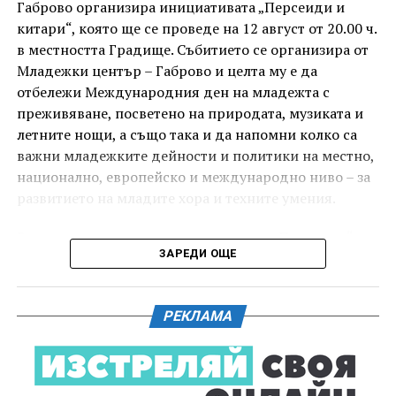
под звездното дряновско небе.
Габрово организира инициативата „Персеиди и
китари“, която ще се проведе на 12 август от 20.00 ч.
в местността Градище. Събитието се организира от
Младежки център – Габрово и целта му е да
отбележи Международния ден на младежта с
преживяване, посветено на природата, музиката и
летните нощи, а също така и да напомни колко са
важни младежките дейности и политики на местно,
национално, европейско и международно ниво – за
развитието на младите хора и техните умения.
Вечерта е в пика на метеорния поток „Персеиди“ –
ЗАРЕДИ ОЩЕ
едно от най-красивите и очаквани астрономически
явления през годината. В продължение на няколко
И двете вечери ще продължи инициативата „Книга
дни Земята преминава през шлейф от частици,
за книга“ – всеки може да донесе книга от личната
РЕКЛАМА
оставени от кометата 109P/Swift-Tuttle.
си библиотека и да вземе друга. Целта е обмен на
заглавия, впечатления и приятен разговор за
Тези частици изгарят в атмосферата над нас и
литература.
ние ги виждаме като ярки падащи звезди. На тъмно