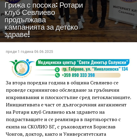
Грижа с посока: Ротари
клуб Севлиево
продължава
кампанията за детско
здраве!
преди 1 година
06.06.2025
За втора поредна година в община Севлиево се
проведе скринингово обследване за гръбначни
изкривявания и плоскостъпие сред петокласниците.
Инициативата е част от дългосрочния ангажимент
на Ротари клуб Севлиево към здравето на
подрастващите и се реализира в партньорство с
екипа на СКОЛИО БГ, с ръководител Борислав
Чонгов, доктор, както и Университетската