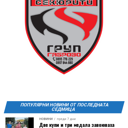
или шалте! За повече информация тел. 0887907075.
13 АВГУСТ (четвъртък)
19:00ч Групова тренировка с Йоанна Петрова от
FitLab
20:00ч. Куиз вечер за обща култура
21:30ч. Прожекция на филма “Брънч за начинаещи”
Ще бъде хубаво – не някога и някъде, а тук и сега!
Фестивалът се организира по случай
Международния ден на младежта, който се
отбеляава редовно в Дряново от дълги години.
ПОПУЛЯРНИ НОВИНИ ОТ ПОСЛЕДНАТА
СЕДМИЦА
НОВИНИ
преди 7 дни
Две купи и три медала завоюваха