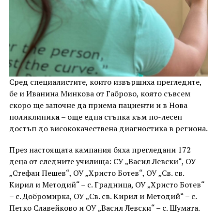
Сред специалистите, които извършиха прегледите,
бе и Иванина Минкова от Габрово, която съвсем
скоро ще започне да приема пациенти и в Нова
поликлиник
а
– още една стъпка към по-лесен
достъп до висококачествена диагностика в региона.
През настоящата кампания бяха прегледани 172
деца от следните училища: СУ „Васил Левски“, ОУ
„Стефан Пешев“, ОУ „Христо Ботев“, ОУ „Св. св.
Кирил и Методий“ – с. Градница, ОУ „Христо Ботев“
– с. Добромирка, ОУ „Св. св. Кирил и Методий“ – с.
Петко Славейковo и ОУ „Васил Левски“ – с. Шумата.