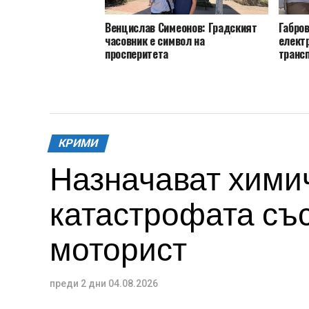
Венцислав Симеонов: Градският
Габро
часовник е символ на
електр
просперитета
транс
КРИМИ
Назначават химич
катастрофата със
моторист
преди 2 дни
04.08.2026