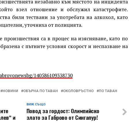
роизшествията незабавно към мястото на инцидента
който взел отношение и обслужил катастрофите.
тва били тествани за употребата на алкохол, като
ицателни, уточниха от полицията.
 произшествия са в процес на изясняване, като по
образена с пътните условия скорост и неспазване на
Gabrovonewsbg/140586109338730
НОВИНИ
ОБЪРНА ПО ТАВАН
ОКОЛОВРЪСТНО
ПО ТАВАН
ВИЖ СЪЩО
щите
Повод за гордост: Олимпийско
елев“ и
злато за Габрово от Сингапур!