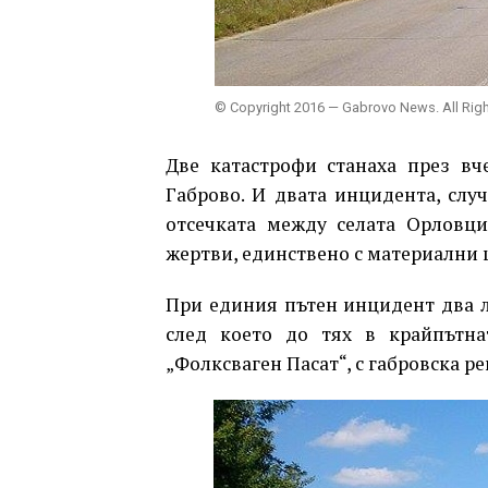
© Copyright 2016 — Gabrovo News. All Rig
Две катастрофи станаха през вч
Габрово. И двата инцидента, слу
отсечката между селата Орловци
жертви, единствено с материални 
При единия пътен инцидент два л
след което до тях в крайпътна
„Фолксваген Пасат“, с габровска р