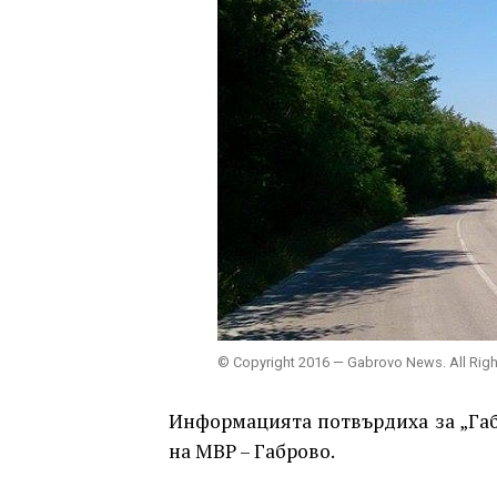
© Copyright 2016 — Gabrovo News. All Rig
Информацията потвърдиха за „Габ
на МВР – Габрово.