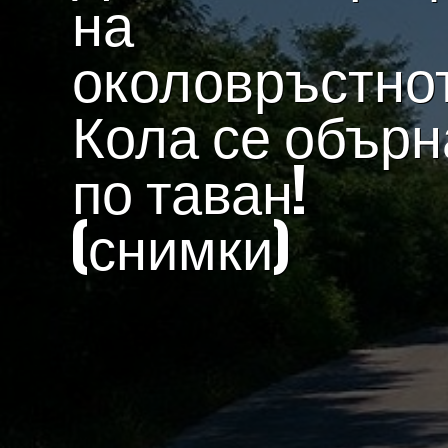
на
околовръстнот
Кола се обърн
по таван!
(снимки)