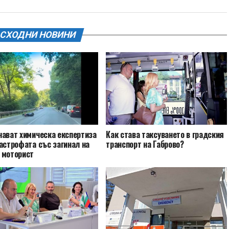
СХОДНИ НОВИНИ
чават химическа експертиза
Как става таксуването в градския
астрофата със загинал на
транспорт на Габрово?
 моторист