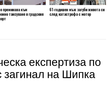
во преминава към
61-годишен мъж загуби живота си
онно таксуване в градския
след катастрофа с мотор
порт
еска експертиза по
 загинал на Шипка