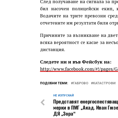
След получаване на сигнала за п
бил насочен полицейски екип, 
Водачите на трите превозни средс
отчетените им резултати били отр
Причините за възникване на двете
всяка вероятност се касае за несъ
дистанция.
Следете ни и във Фейсбук на:
http://www.facebook.com/#!/pages/
ПОДОБНИ ТЕМИ:
ГАБРОВО
КАТАСТРОФИ
НЕ ИЗПУСКАЙ
Представят енергоспестява
мерки в ПМГ „Акад. Иван Гюз
ДЯ „Зора“