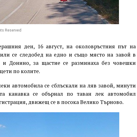
hts Reserved
ерашния ден, 16 август, на околовръстния път на
чили се следобед на едно и също място на завой в
 и Донино, за щастие се разминаха без човешки
щети по колите.
еки автомобила се сблъскали на ляв завой, минути
та канавка се обърнал по таван лек автомобил
егистрация, движещ се в посока Велико Търново.