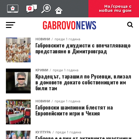
НОВИНИ
преди 1 година
Габровските джудисти с впечатляващо
представяне в Димитровград
КРИМИ
преди 1 година
Крадецът, тарашил по Русевци, влизал
в домовете докато собствениците им
били там
НОВИНИ
преди 1 година
Габровски шампиони блестят на
Европейските игри в Чехия
КУЛТУРА
преди 1 година
Габрово е един от активните участници