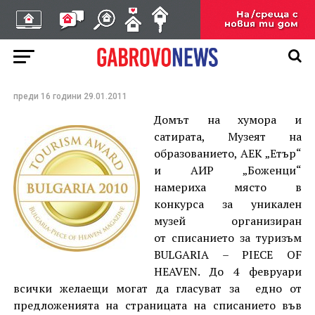
Габрово с най – много
номинации в конкурса
за „Уникален музей“
преди 16 години
29.01.2011
Домът на хумора и
сатирата, Музеят на
образованието, АЕК „Етър“
и АИР „Боженци“
намериха място в
конкурса за уникален
музей организиран
от списанието за туризъм
BULGARIA – PIECE OF
HEAVEN. До 4 февруари
всички желаещи могат да гласуват за едно от
предложенията на страницата на списанието във