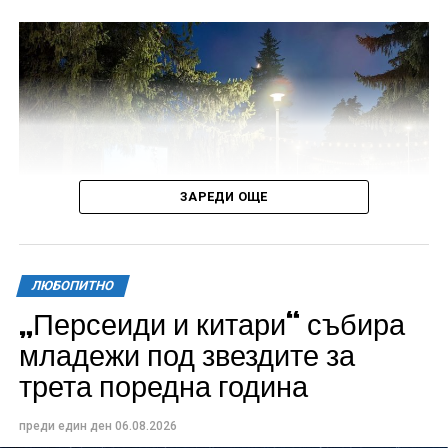
ЗАРЕДИ ОЩЕ
ЛЮБОПИТНО
„Персеиди и китари“ събира
Всички събития ще се проведат в парк „Максим
младежи под звездите за
Райкович“, срещу часовниковата кула, с вход
трета поредна година
свободен. Програмата ще започне на 12 август с
концерт на група Молец и талантливите млади
преди един ден
06.08.2026
изпълнители GoGo, Toria, ZoV & Vakavliev.