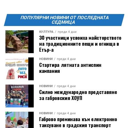
ПОПУЛЯРНИ НОВИНИ ОТ ПОСЛЕДНАТА
СЕДМИЦА
КУЛТУРА
преди 4 дни
30 участници усвоиха майсторството
на традиционните пещи и огнища в
Етър-а
Години след разрушаването на кулата се заражда
НОВИНИ
преди 4 дни
Стартира лятната антиспин
инициатива за нейното възстановяване, обединила
кампания
местни културни дейци – сред тях творецът Иван
Койчев и етнографът Бонка Тихова. Усилията им се
увенчават с успех и на 8 септември 1984 година
НОВИНИ
преди 4 дни
Силно международно представяне
часовниковата кула, с работещия век по-рано
за габровския ХОУП
механизъм, е официално открита наново. Самият
механизъм е възстановен година по-рано, през 1983
г., от майстор Илия Ковачев, който изковава
НОВИНИ
преди 4 дни
Габрово преминава към електронно
липсващите му части. Днес неговият син, Иван
таксуване в градския транспорт
Ковачев, продължава делото на баща си, като се