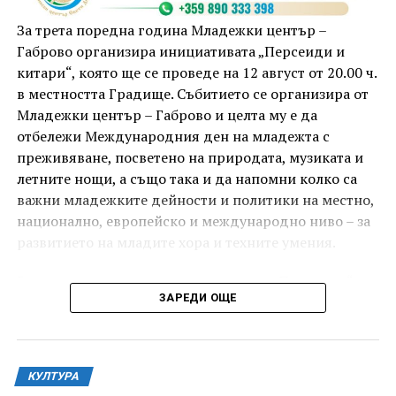
приключи с прожекция на новия български
комедиен филм „Брънч за начинаещи“ – в парка,
За трета поредна година Младежки център –
под звездното дряновско небе.
Габрово организира инициативата „Персеиди и
китари“, която ще се проведе на 12 август от 20.00 ч.
в местността Градище. Събитието се организира от
Младежки център – Габрово и целта му е да
отбележи Международния ден на младежта с
преживяване, посветено на природата, музиката и
летните нощи, а също така и да напомни колко са
важни младежките дейности и политики на местно,
национално, европейско и международно ниво – за
развитието на младите хора и техните умения.
Вечерта е в пика на метеорния поток „Персеиди“ –
ЗАРЕДИ ОЩЕ
едно от най-красивите и очаквани астрономически
явления през годината. В продължение на няколко
И двете вечери ще продължи инициативата „Книга
дни Земята преминава през шлейф от частици,
за книга“ – всеки може да донесе книга от личната
оставени от кометата 109P/Swift-Tuttle.
си библиотека и да вземе друга. Целта е обмен на
КУЛТУРА
заглавия, впечатления и приятен разговор за