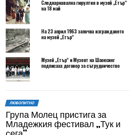
Следкарнавална гюрултия в музей „Етър“
на 18 май
На 23 април 1963 започва изграждането
на музей „Етър“
Музей „Етър“ и Музеят на Шаоксинг
подписаха договор за сътрудничество
ЛЮБОПИТНО
Група Молец пристига за
Младежкия фестивал „Тук и
сега“