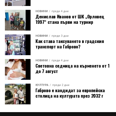
грижи за техническата поддръжка на механизма и
отстранява евентуални повреди.
НОВИНИ
преди 4 дни
Денислав Иванов от ШК „Орловец
1997“ стана първи на турнир
Разказаната от Симеонов история разкрива и
любопитен детайл около самото местоположение на
новата кула. Архитект Илия Лефтеров е трябвало да
НОВИНИ
преди 3 дни
Как става таксуването в градския
търси подходящо място за нейното изграждане, тъй
транспорт на Габрово?
като до средата на 80-те години на нейното
оригинално място вече били построени сградите на
Община Дряново и на полицията.
НОВИНИ
преди 4 дни
Световна седмица на кърменето от 1
до 7 август
КУЛТУРА
преди 2 дни
Габрово е кандидат за европейска
столица на културата през 2032 г