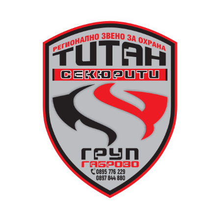
„тиктакащо сърце“ обаче е спасено от местните
жители, съхранено и предадено по-късно на
дряновския музей.