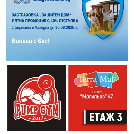
Симеонов представи и една от версиите за нейното
изграждане: макар в края на XVIII век Дряново да е
част от Османската империя, градът е бил
икономически развит, а часовниковата кула се явява
логичен резултат от този подем. Тя е издигната с
финансовата подкрепа на местни занаятчийски
сдружения (еснафи), за които е била необходима, за
да регламентират производствният процес.
„Часовниковата кула има изключително силно
влияние на целия обществен живот. Чрез нея се
регулира времето. Тя е и форма на справедливост и
именно тя прави едно населено място град“,
коментира Симеонов.
Сто и пет години след построяването на първата
часовникова кула, механизмът ѝ е заменен с нов,
дело на двама тревненски майстори – Генчо Колев и
Христо Василев, през 1883 година. Той работи до
1945 година, когато самата кула е съборена. Нейното