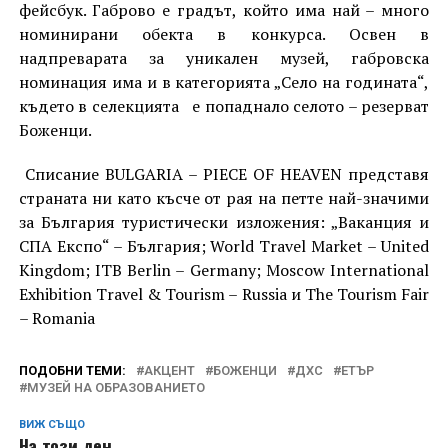
фейсбук. Габрово е градът, който има най – много
номинирани обекта в конкурса. Освен в
надпреварата за уникален музей, габровска
номинация има и в категорията „Село на годината“,
където в селекцията е попаднало селото – резерват
Боженци.
Списание BULGARIA – PIECE OF HEAVEN представя
страната ни като късче от рая на петте най-значими
за България туристически изложения: „Ваканция и
СПА Експо“ – България; World Travel Market – United
Kingdom; ITB Berlin – Germany; Moscow International
Exhibition Travel & Tourism – Russia и The Tourism Fair
– Romania
ПОДОБНИ ТЕМИ:
АКЦЕНТ
БОЖЕНЦИ
ДХС
ЕТЪР
МУЗЕЙ НА ОБРАЗОВАНИЕТО
ВИЖ СЪЩО
На този ден…