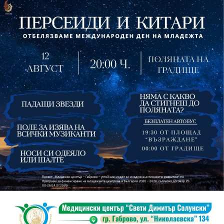
На 13 август организаторите са предвидили
занимания и за здрав дух, и за здраво тяло.
Инструкторката по пилатес и йога Йоанна Петрова
от FitLab ще се погрижи за добрия тонус с групова
тренировка от 19.00 ч., а след това ще има мозъчна
атака с куиз вечер за обща култура. Вечерта ще