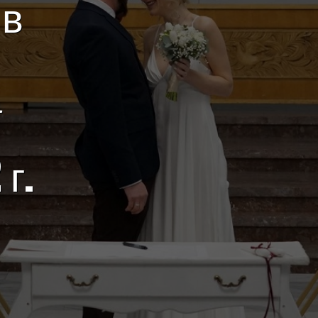
 в
а
г.