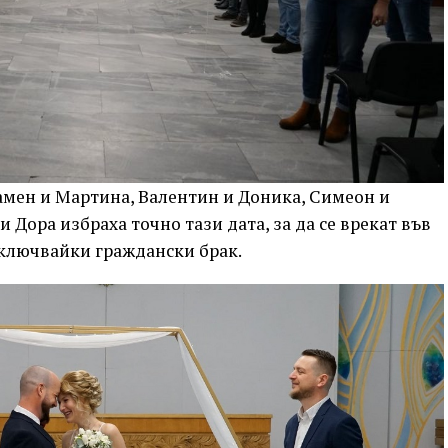
ламен и Мартина, Валентин и Доника, Симеон и
 Дора избраха точно тази дата, за да се врекат във
сключвайки граждански брак.