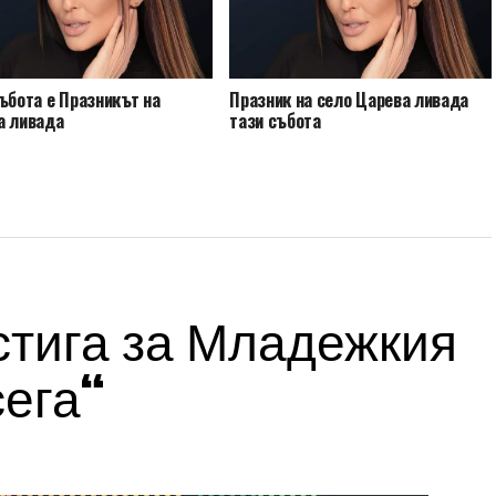
ъбота е Празникът на
Празник на село Царева ливада
а ливада
тази събота
стига за Младежкия
сега“