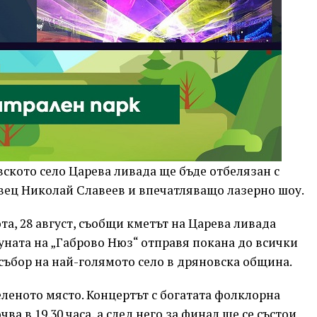
кото село Царева ливада ще бъде отбелязан с
вец Николай Славеев и впечатляващо лазерно шоу.
та, 28 август, съобщи кметът на Царева ливада
уната на „Габрово Нюз“ отправя покана до всички
събор на най-голямото село в дряновска община.
еленото място. Концертът с богатата фолклорна
а в 19.30 часа, а след него за финал ще се състои