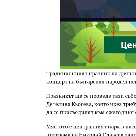
Традиционният празник на дряновс
концерт на българския народен пе
Празникът ще се проведе тази събо
Детелина Кьосева, която чрез триб
да се присъединят към ежегодния 
Мястото е централният парк в нас
програма на Николай Славеев започв