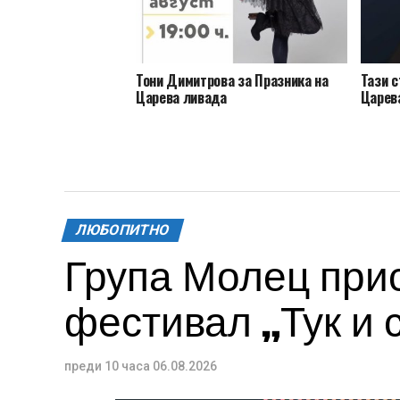
Тони Димитрова за Празника на
Тази с
Царева ливада
Царев
ЛЮБОПИТНО
Група Молец при
фестивал „Тук и 
преди 10 часа
06.08.2026