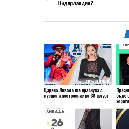
Нидерландия?
Царева Ливада ще празнува с
Празн
музика и настроение на 30 август
бъде о
хороте