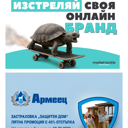
чествания белязаха миналата 2025 година. Връчи им
ги заместник – кметът Диляна Джеджева.
Темата тази година, „Топлината в дома: От
древното огнище до модерния уют“, постави
акцент върху практическото изграждане на
традиционна пещ и огнище. Всички преминали през
тридневното обучение получиха „Уверително“ –
официалният документ, който музей „Етър“ издава
за придобитите знания и умения.