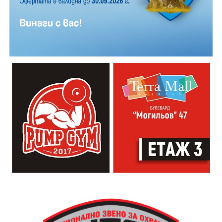
Години след разрушаването на кулата се заражда
инициатива за нейното възстановяване, обединила
местни културни дейци – сред тях творецът Иван
Практическият модул даде възможност на
Койчев и етнографът Бонка Тихова. Усилията им се
участниците да работят рамо до рамо с утвърдени
увенчават с успех и на 8 септември 1984 година
специалисти в занаята. Павел Кунчев, един от
часовниковата кула, с работещия век по-рано
признатите майстори реставратори в музей „Етър“,
механизъм, е официално открита наново. Самият
води обучението за изграждане на каменна основа
механизъм е възстановен година по-рано, през 1983
за отоплителните съоръжения. Част от курсистите
г., от майстор Илия Ковачев, който изковава
надградиха своите умения по каменна зидария,
липсващите му части. Днес неговият син, Иван
придобити в предишни издания на програмата.
Ковачев, продължава делото на баща си, като се
грижи за техническата поддръжка на механизма и
отстранява евентуални повреди.
Разказаната от Симеонов история разкрива и
любопитен детайл около самото местоположение на
новата кула. Архитект Илия Лефтеров е трябвало да
търси подходящо място за нейното изграждане, тъй