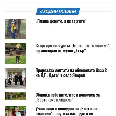
СХОДНИ НОВИНИ
„Плаша цените, а не гаргите“
Стартира конкурсът „Бостанско плашило“,
организиран от музей „Етър“
Прерязаха лентата на обновената база 2
на ДГ „Дъга“ в село Яворец
Обявиха победителите в конкурса за
„Бостанско плашило”
Участници в конкурса за „Бостанско
плашило” получиха наградите си