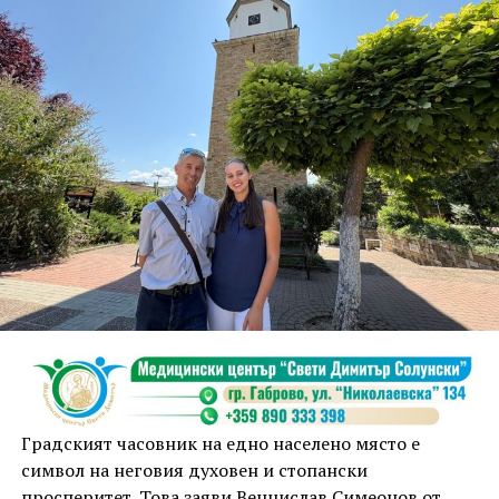
дълбоко послание. Мястото, където документът бе
подписан, символизира свързаността,
сътрудничеството и общото бъдеще, подчерта
кметът Таня Христова.
По думите ѝ мостът, построен от Първомайстора
през 1861 г. свързва двата града, обединени от
общи ценности, доверие и желание да градят
заедно. „Днес показваме модел, който дава шанс на
истинското партньорство. Във време, когато сякаш е
модерно да се разделяме, ние показваме, че два
значими за културата, индустрията и обществените
инициативи български града могат да вървят
заедно“, коментира тя.
Градският часовник на едно населено място е
символ на неговия духовен и стопански
просперитет. Това заяви Венцислав Симеонов от