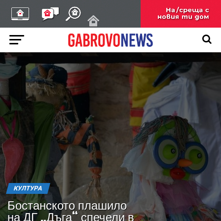
КУЛТУРА
Бостанското плашило
на ДГ „Дъга“ спечели в