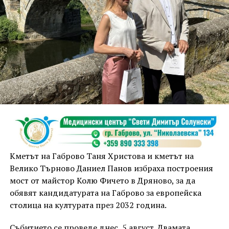
Кметът на Габрово Таня Христова и кметът на
Велико Търново Даниел Панов избраха построения
мост от майстор Колю Фичето в Дряново, за да
обявят кандидатурата на Габрово за европейска
столица на културата през 2032 година.
Събитието се проведе днес, 5 август. Двамата