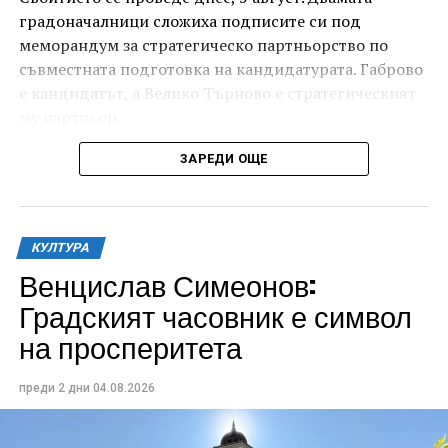
градоначалници сложиха подписите си под
меморандум за стратегическо партньорство по
съвместната подготовка на кандидатурата. Габрово
е кандидатът, а Велико Търново е стратегическият
му партньор.
ЗАРЕДИ ОЩЕ
КУЛТУРА
Венцислав Симеонов:
Градският часовник е символ
на просперитета
Изборът на Дряновския мост – този архитектурен
преди 2 дни
04.08.2026
шедьовър на възрожденското ни строителство и
майсторство, вечен символ на Дряново, носи