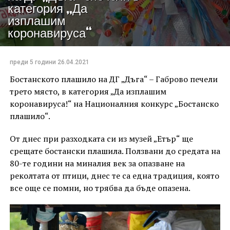
категория „Да
изплашим
коронавируса“
преди 5 години
26.04.2021
Бостанското плашило на ДГ „Дъга“ – Габрово печели
трето място, в категория „Да изплашим
коронавируса!“ на Националния конкурс „Бостанско
плашило“.
От днес при разходката си из музей „Етър“ ще
срещате бостански плашила. Ползвани до средата на
80-те години на миналия век за опазване на
реколтата от птици, днес те са една традиция, която
все още се помни, но трябва да бъде опазена.