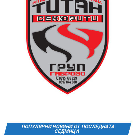
като до средата на 80-те години на нейното
оригинално място вече били построени сградите на
Община Дряново и на полицията.
Дървените елементи и носещата конструкция бяха
във фокуса на практиката, водена от реставратора
Валентин Дамянов. С отличните си комуникационни
умения и задълбочени знания той демонстрира
различните видове традиционни инструменти,
тяхната поддръжка и правилната им употреба в
целия процес.
Арх. Николай Маринов от сдружение „Мещра“
преведе участниците през майсторството за работа
с глина и естествени материали, необходими за
изграждането на самата пещ и огнище.
В новия епизод на „Музеят говори“ зрителите ще
ПОПУЛЯРНИ НОВИНИ ОТ ПОСЛЕДНАТА
видят в детайли как се навива часовникът, как се
СЕДМИЦА