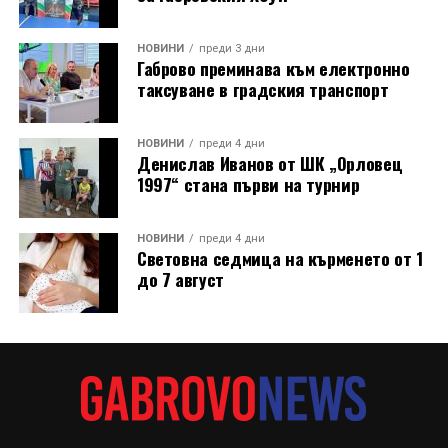
открито в нощния музей.
Лекционният модул от първия ден (31 юли)
НОВИНИ
преди 3 дни
Габрово преминава към електронно
предложи теоретична основа и дискусии,
таксуване в градския транспорт
свързващи историческото наследство със
съвременния начин на живот: Арх. Николай
Маринов и д-р инж. Петя Груева от сдружение
НОВИНИ
преди 4 дни
Денислав Иванов от ШК „Орловец
„Мещра“ откриха програмата с лекция за
1997“ стана първи на турнир
принципите на отоплителните системи в
традиционната архитектура.
НОВИНИ
преди 4 дни
Световна седмица на кърменето от 1
В следващ панел арх. Маринов представи и
до 7 август
съвременни алтернативи за отопление на дърва при
еднофамилни сгради.