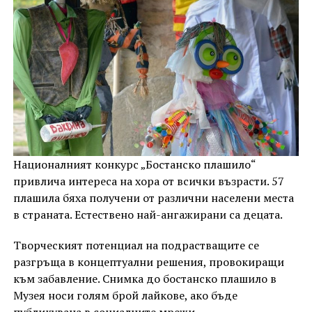
Националният конкурс „Бостанско плашило“
привлича интереса на хора от всички възрасти. 57
плашила бяха получени от различни населени места
в страната. Естествено най-ангажирани са децата.
Творческият потенциал на подрастващите се
разгръща в концептуални решения, провокиращи
към забавление. Снимка до бостанско плашило в
Музея носи голям брой лайкове, ако бъде