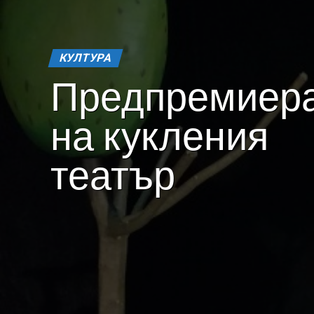
КУЛТУРА
Предпремиер
на кукления
театър