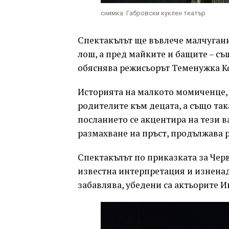
снимка: Габровски куклен театър
Спектакълът ще въвлече малчуганит
лош, а пред майките и бащите – съ
обяснява режисьорът Теменужка К
Историята на малкото момиченце, 
родителите към децата, а също так
посланието се акцентира на тези в
размахване на пръст, продължава 
Спектакълът по приказката за Чер
известна интерпретация и изненад
забавлява, убедени са актьорите 