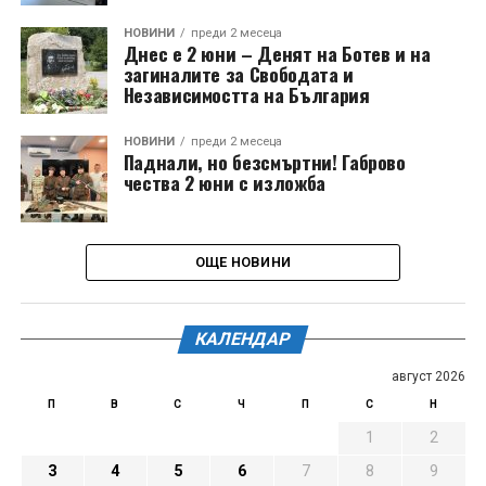
НОВИНИ
преди 2 месеца
Днес е 2 юни – Денят на Ботев и на
загиналите за Свободата и
Независимостта на България
НОВИНИ
преди 2 месеца
Паднали, но безсмъртни! Габрово
чества 2 юни с изложба
ОЩЕ НОВИНИ
КАЛЕНДАР
август 2026
П
В
С
Ч
П
С
Н
1
2
3
4
5
6
7
8
9