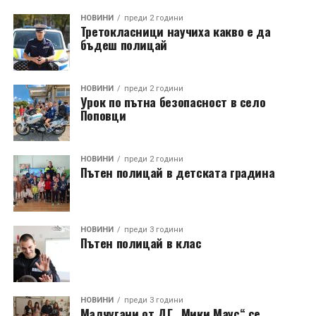
НОВИНИ
преди 2 години
Третокласници научиха какво е да
бъдеш полицай
НОВИНИ
преди 2 години
Урок по пътна безопасност в село
Поповци
НОВИНИ
преди 2 години
Пътен полицай в детската градина
НОВИНИ
преди 3 години
Пътен полицай в клас
НОВИНИ
преди 3 години
Малчугани от ДГ „Мики Маус“ се