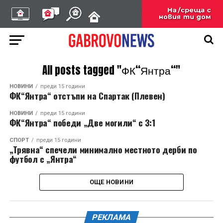
All posts tagged "ФК“Янтра“"
НОВИНИ
преди 15 години
ФК“Янтра“ отстъпи на Спартак (Плевен)
НОВИНИ
преди 15 години
ФК“Янтра“ победи „Две могили“ с 3:1
СПОРТ
преди 15 години
„Трявна“ спечели минимално местното дерби по
футбол с „Янтра“
ОЩЕ НОВИНИ
РЕКЛАМА