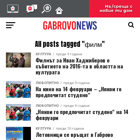
All posts tagged "филм"
КУЛТУРА
преди 9 години
Филмът за Иван Хаджиберов е
събитието на 2016-та в областта на
културата
ЛЮБОПИТНО
преди 9 години
На кино на 14 февруари – „Някои го
предпочитат студено“
ЛЮБОПИТНО
преди 9 години
„Някои го предпочитат студено“ на 14
февруари
КУЛТУРА
преди 10 години
Летовници се връщат в Габрово