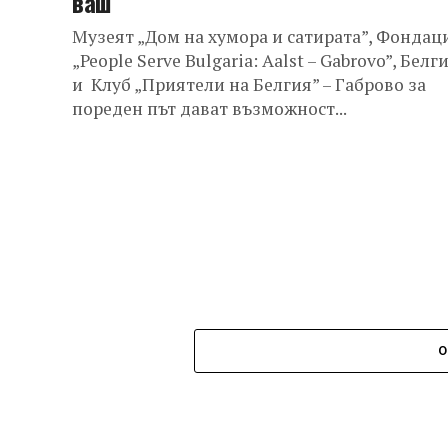
ваш”
Музеят „Дом на хумора и сатирата”, Фондац
„People Serve Bulgaria: Aalst – Gabrovo”, Белг
и Клуб „Приятели на Белгия” – Габрово за
пореден път дават възможност...
О