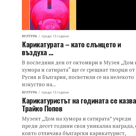
КУЛТУРА
преди 13 години
Карикатурата – като слънцето и
въздуха …
В последния ден от октомври в Музея „Дом 
хумора и сатирата“ ще се срещнат творци от
Русия и България, посветили се на нелекото
изкуство на...
КУЛТУРА
преди 13 години
Карикатуристът на годината се казв
Трайко Попов
Музеят „Дом на хумора и сатирата” учреди
преди десет години своя уникална награда, 
която отличава български карикатурист,