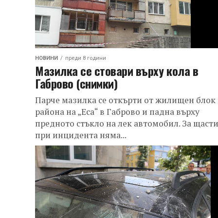
НОВИНИ
преди 8 години
Мазилка се стовари върху кола в
Габрово (снимки)
Парче мазилка се откърти от жилищен блок 
района на „Еса“ в Габрово и падна върху
предното стъкло на лек автомобил. За щасти
при инцидента няма...