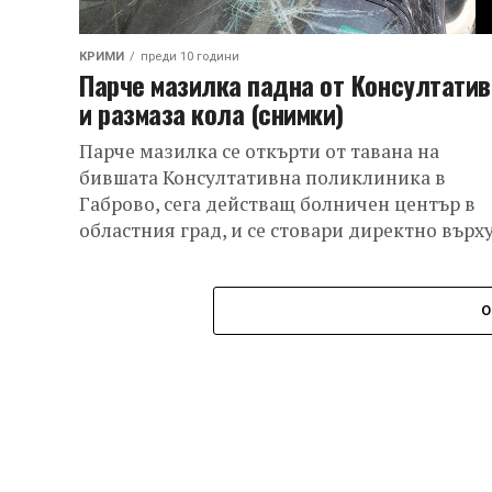
КРИМИ
преди 10 години
Парче мазилка падна от Консултатив
и размаза кола (снимки)
Парче мазилка се откърти от тавана на
бившата Консултативна поликлиника в
Габрово, сега действащ болничен център в
областния град, и се стовари директно върх
паркиран пред...
О