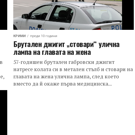
КРИМИ
преди 10 години
Брутален джигит „стовари“ улична
лампа на главата на жена
в
57-годишен брутален габровски джигит
натресе колата си в метален стълб и стовари на
е,
главата на жена улична лампа, след което
вместо да й окаже първа медицинска...