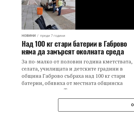
НОВИНИ
преди 7 години
Над 100 кг стари батерии в Габрово
няма да замърсят околната среда
За по-малко от половин година кметствата,
селата, училищата и детските градини в
община Габрово събраха над 100 кг стари
батерии, обявиха от местната общинска
администрация. Те...
О