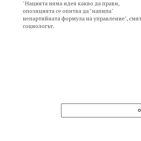
"Нацията няма идея какво да прави,
опозицията се опитва да "напипа"
непартийната формула на управление", смя
социологът.
О