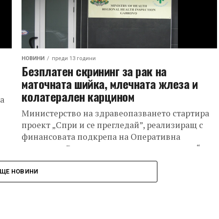
НОВИНИ
преди 13 години
Безплатен скрининг за рак на
маточната шийка, млечната жлеза и
колатерален карцином
а
Министерство на здравеопазването стартира
проект „Спри и се прегледай”, реализиращ с
финансовата подкрепа на Оперативна
програма „Развитие на човешките ресурси“.
Целта на проекта е провеждане на...
ЩЕ НОВИНИ