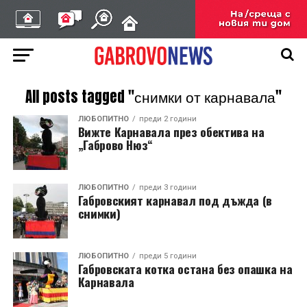
All posts tagged "снимки от карнавала"
ЛЮБОПИТНО
преди 2 години
Вижте Карнавала през обектива на
„Габрово Нюз“
ЛЮБОПИТНО
преди 3 години
Габровският карнавал под дъжда (в
снимки)
ЛЮБОПИТНО
преди 5 години
Габровската котка остана без опашка на
Карнавала