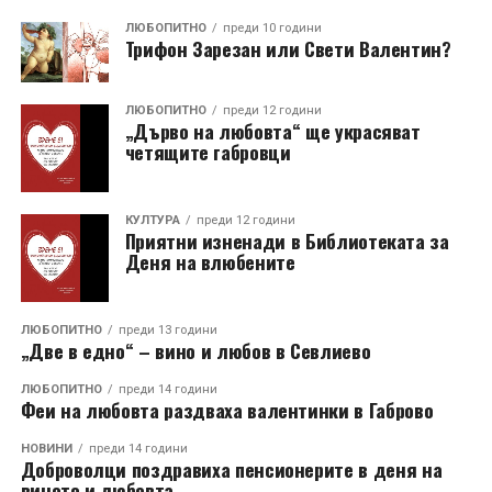
ЛЮБОПИТНО
преди 10 години
Трифон Зарезан или Свети Валентин?
ЛЮБОПИТНО
преди 12 години
„Дърво на любовта“ ще украсяват
четящите габровци
КУЛТУРА
преди 12 години
Приятни изненади в Библиотеката за
Деня на влюбените
ЛЮБОПИТНО
преди 13 години
„Две в едно“ – вино и любов в Севлиево
ЛЮБОПИТНО
преди 14 години
Феи на любовта раздваха валентинки в Габрово
НОВИНИ
преди 14 години
Доброволци поздравиха пенсионерите в деня на
виното и любовта