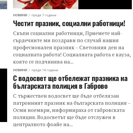
НОВИНИ
преди 7 години
Честит празник, социални работници!
Скъпи социални работници, Приемете най-
сърдечните ми поздрави по случай нашия
професионален празник – Световния ден на
социалната работа! Социалната работа е кауза,
която се подчинява на...
НОВИНИ
преди 14 години
С водосвет ще отбележат празника на
българската полиция в Габрово
С тържествен водосвет ще бъде отбелязан
патронният празник на българската полиция –
Осми ноември, информираха от габровската
полиция. Водосветът ще бъде отслужен в
централното фоайе на...