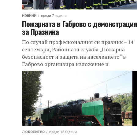
НОВИНИ
преди 7 години
Пожарната в Габрово с демонстрация
за Празника
По случай професионалния си празник – 14
септември, Районната служба „Пожарна
безопасност и защита на населението“ в
Габрово организира изложение и
демонстрация на противопожарна и
спасителна...
ЛЮБОПИТНО
преди 12 години