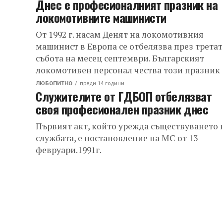
Днес е професионалният празник на
локомотивните машинисти
От 1992 г. насам Денят на локомотивния
машинист в Европа се отбелязва през трета
събота на месец септември. Българският
локомотивен персонал чества този празник
седемнадесет...
ЛЮБОПИТНО
преди 14 години
Служителите от ГДБОП отбелязват
своя професионален празник днес
Първият акт, който урежда съществуването 
службата, е постановление на МС от 13
февруари.1991г.