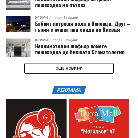
пешеходка на пътека
КРИМИ
преди 8 години
Бабаит потроши кола в Поповци. Друг –
гърмя с пушка при свада на Киевци
КРИМИ
преди 8 години
Невнимателен шофьор помете
пешеходка до бившата Стоматология
ОЩЕ НОВИНИ
РЕКЛАМА