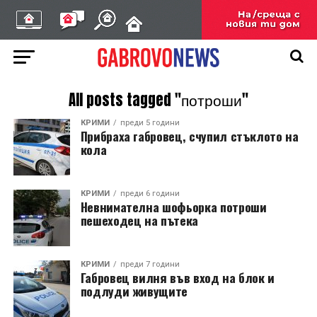
All posts tagged "потроши"
КРИМИ
преди 5 години
Прибраха габровец, счупил стъклото на
кола
КРИМИ
преди 6 години
Невнимателна шофьорка потроши
пешеходец на пътека
КРИМИ
преди 7 години
Габровец вилня във вход на блок и
подлуди живущите