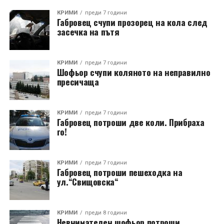
КРИМИ
преди 7 години
Габровец счупи прозорец на кола след
засечка на пътя
КРИМИ
преди 7 години
Шофьор счупи коляното на неправилно
пресичаща
КРИМИ
преди 7 години
Габровец потроши две коли. Прибраха
го!
КРИМИ
преди 7 години
Габровец потроши пешеходка на
ул.“Свищовска“
КРИМИ
преди 8 години
Невнимателен шофьор потроши