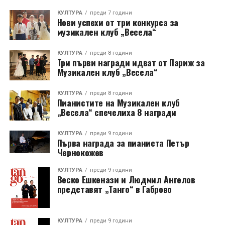
КУЛТУРА
преди 7 години
Нови успехи от три конкурса за
музикален клуб „Весела“
КУЛТУРА
преди 8 години
Три първи награди идват от Париж за
Музикален клуб „Весела“
КУЛТУРА
преди 8 години
Пианистите на Музикален клуб
„Весела“ спечелиха 8 награди
КУЛТУРА
преди 9 години
Първа награда за пианиста Петър
Чернокожев
КУЛТУРА
преди 9 години
Веско Ешкенази и Людмил Ангелов
представят „Танго“ в Габрово
КУЛТУРА
преди 9 години