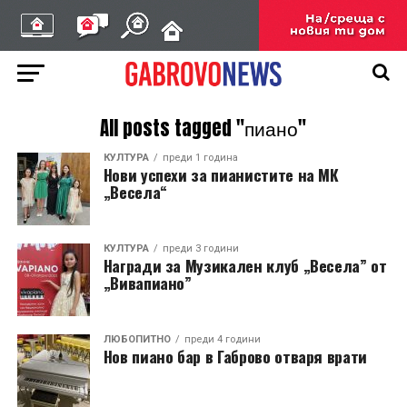
All posts tagged "пиано"
КУЛТУРА
преди 1 година
Нови успехи за пианистите на МК
„Весела“
КУЛТУРА
преди 3 години
Награди за Музикален клуб „Весела” от
„Вивапиано”
ЛЮБОПИТНО
преди 4 години
Нов пиано бар в Габрово отваря врати