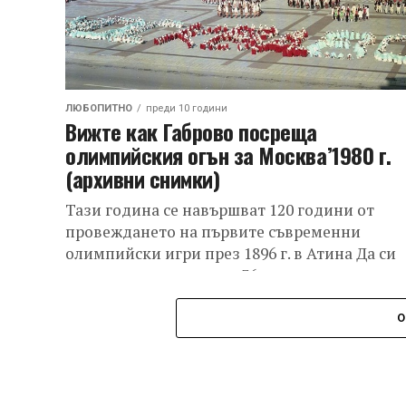
ЛЮБОПИТНО
преди 10 години
Вижте как Габрово посреща
олимпийския огън за Москва’1980 г.
(архивни снимки)
Тази година се навършват 120 години от
провеждането на първите съвременни
олимпийски игри през 1896 г. в Атина Да си
припомним как преди 36 години и...
О