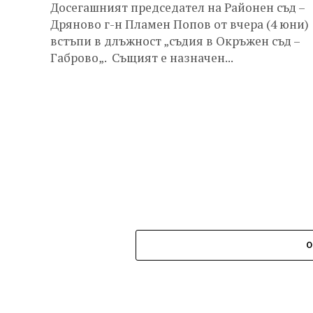
Досегашният председател на Районен съд –
Дряново г-н Пламен Попов от вчера (4 юни)
встъпи в длъжност „съдия в Окръжен съд –
Габрово„. Същият е назначен...
О