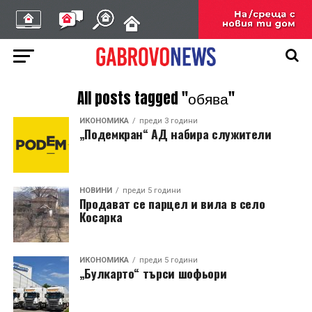
All posts tagged "обява"
ИКОНОМИКА
преди 3 години
„Подемкран“ АД набира служители
НОВИНИ
преди 5 години
Продават се парцел и вила в село
Косарка
ИКОНОМИКА
преди 5 години
„Булкарто“ търси шофьори