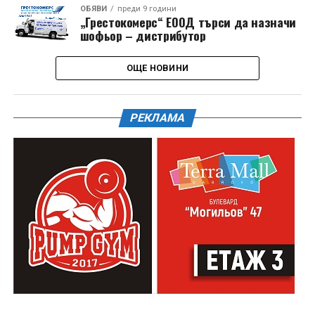
ОБЯВИ
преди 9 години
„Грестокомерс“ ЕООД търси да назначи
шофьор – дистрибутор
ОЩЕ НОВИНИ
РЕКЛАМА